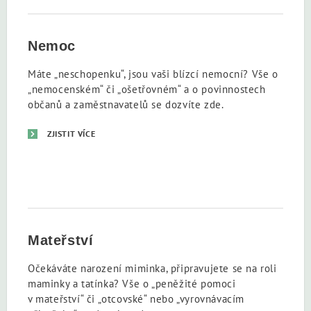
Nemoc
Máte „neschopenku“, jsou vaši blízcí nemocní? Vše o
„nemocenském“ či „ošetřovném“ a o povinnostech
občanů a zaměstnavatelů se dozvíte zde.
ZJISTIT VÍCE
Mateřství
Očekáváte narození miminka, připravujete se na roli
maminky a tatínka? Vše o „peněžité pomoci
v mateřství“ či „otcovské“ nebo „vyrovnávacím