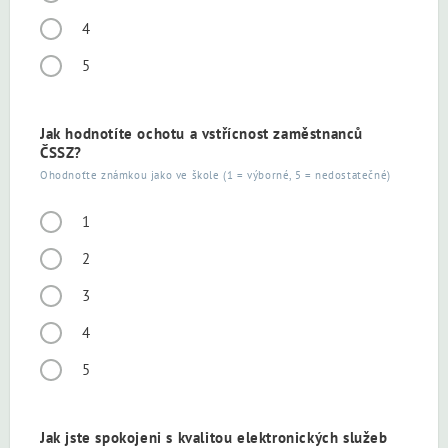
4
5
Jak hodnotíte ochotu a vstřícnost zaměstnanců
ČSSZ?
Ohodnoťte známkou jako ve škole (1 = výborné, 5 = nedostatečné)
1
2
3
4
5
Jak jste spokojeni s kvalitou elektronických služeb