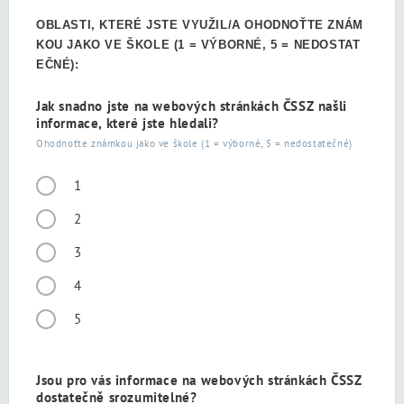
OBLASTI, KTERÉ JSTE VYUŽIL/A OHODNOŤTE ZNÁM
KOU JAKO VE ŠKOLE (1 = VÝBORNÉ, 5 = NEDOSTAT
EČNÉ):
Jak snadno jste na webových stránkách ČSSZ našli
informace, které jste hledali?
Ohodnoťte známkou jako ve škole (1 = výborné, 5 = nedostatečné)
1
2
3
4
5
Jsou pro vás informace na webových stránkách ČSSZ
dostatečně srozumitelné?