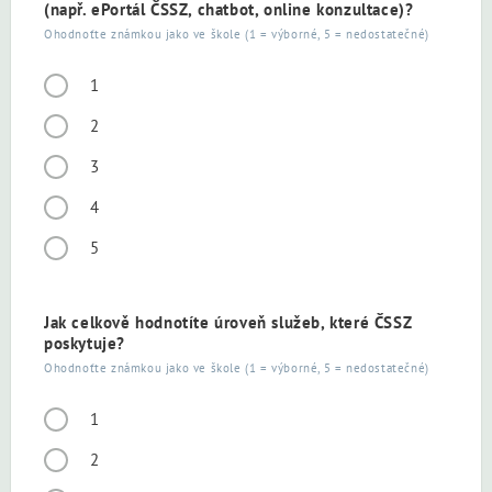
(např. ePortál ČSSZ, chatbot, online konzultace)?
Ohodnoťte známkou jako ve škole (1 = výborné, 5 = nedostatečné)
1
2
3
4
5
Jak celkově hodnotíte úroveň služeb, které ČSSZ
poskytuje?
Ohodnoťte známkou jako ve škole (1 = výborné, 5 = nedostatečné)
1
2