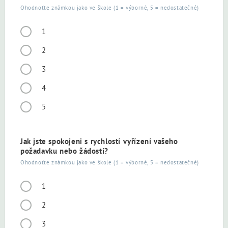
Ohodnoťte známkou jako ve škole (1 = výborné, 5 = nedostatečné)
1
2
3
4
5
Jak jste spokojeni s rychlostí vyřízení vašeho
požadavku nebo žádostí?
Ohodnoťte známkou jako ve škole (1 = výborné, 5 = nedostatečné)
1
2
3