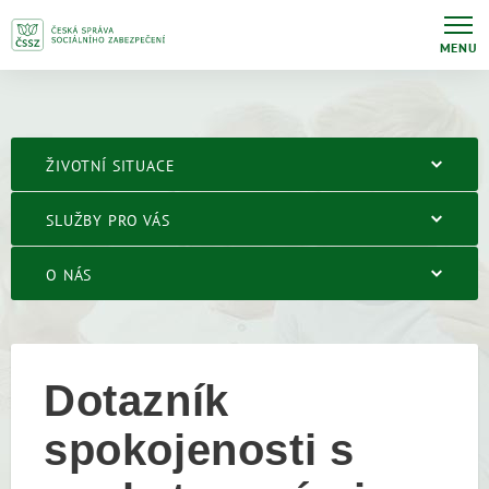
MENU
ŽIVOTNÍ SITUACE
SLUŽBY PRO VÁS
O NÁS
Dotazník
spokojenosti s