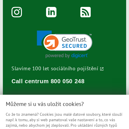
Slavíme 100 let sociálního pojištění
Call centrum
800 050 248
Můžeme si u vás uložit cookies?
Co že to znamená? Cookies jsou malé datové soubory, které slouží
např. k tomu, aby si web pamatoval vaše nastavení a to, co vás
Prohlášení o přístupnosti
zajímá, nebo abychom jej zlepšovali. Pro ukládání různých typů