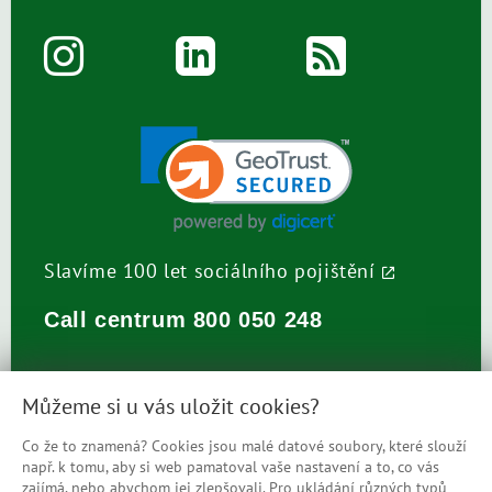
Slavíme 100 let sociálního pojištění
Call centrum
800 050 248
Můžeme si u vás uložit cookies?
Co že to znamená? Cookies jsou malé datové soubory, které slouží
např. k tomu, aby si web pamatoval vaše nastavení a to, co vás
Prohlášení o přístupnosti
zajímá, nebo abychom jej zlepšovali. Pro ukládání různých typů