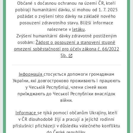
Občané s dočasnou ochranou na území ČR, kteří
pobírají humanitární dávku, si mohou od 1. 7. 2025
požádat o zvýšení této dávky na základě nového
posouzení zdravotního stavu. Bližší informace
naleznete v
letáku
.
Zvýšení humanitární dávky zdravotně postiženým
osobám:
Žádost o posouzení a stanovení stupně
omezení soběstačnosti pro účely zákona č. 66/2022
Sb.
Інформація
стосується допомоги громадянам
України, які довгостроково проживають і працюють
у Чеській Республіці, члени сімей яких
приїжджають до Чеської Республіки внаслідок
війни.
Informace
se týká pomoci občanům Ukrajiny, kteří
v ČR dlouhodobě žijí a pracují a jejichž rodinní
příslušníci přicházejí v důsledku válečného konfliktu
do České republiky.