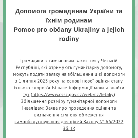
Допомога громадянам України та
їхнім родинам
Pomoc pro občany Ukrajiny a jejich
rodiny
Громадяни з тимчасовим захистом у Чеській
Республіці, які отримують гуманітарну допомогу,
можуть подати заявку на збільшення цієї допомоги
з 1 липня 2025 року на основі нової оцінки стану
їхнього здоров'я. Більше інформації можна знайти
тут
(
https://www.cssz.gov.cz/web/cz/letaky
)
Збільшення розміру гуманітарної допомоги
інвалідам:
Заява про проведення оцінки та
визначення ступеня обмеження
самообслуговування для цілей Закону № 66/2022
Зб.