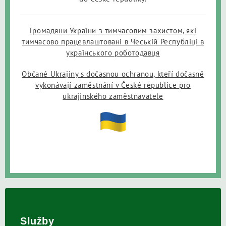
Громадяни України з тимчасовим захистом, які
тимчасово працевлаштовані в Чеській Республіці в
українського роботодавця
Občané Ukrajiny s dočasnou ochranou, kteří dočasně
vykonávají zaměstnání v České republice pro
ukrajinského zaměstnavatele
Služby