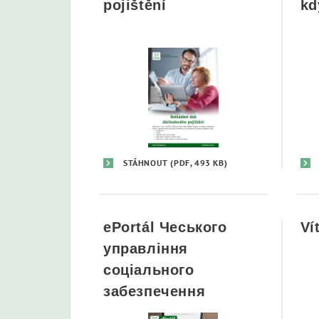
pojištění
kd
STÁHNOUT
(PDF, 493 KB)
ePortál Чеського
Ví
управління
соціального
забезпечення