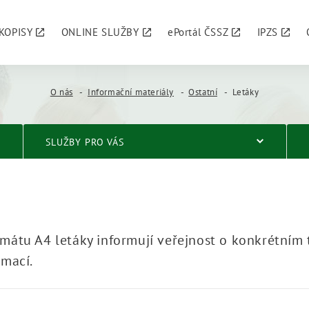
KOPISY
ONLINE SLUŽBY
ePortál ČSSZ
IPZS
O nás
Informační materiály
Ostatní
Letáky
SLUŽBY PRO VÁS
rmátu A4 letáky informují veřejnost o konkrétním 
rmací.