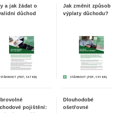
y a jak žádat o
Jak změnit způsob
validní důchod
výplaty důchodu?
STÁHNOUT
(PDF, 547 KB)
STÁHNOUT
(PDF, 593 KB)
brovolné
Dlouhodobé
chodové pojištění:
ošetřovné