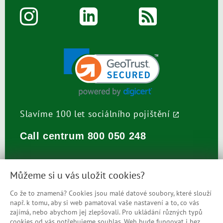
Slavíme 100 let sociálního pojištění
Call centrum
800 050 248
Můžeme si u vás uložit cookies?
Co že to znamená? Cookies jsou malé datové soubory, které slouží
např. k tomu, aby si web pamatoval vaše nastavení a to, co vás
Prohlášení o přístupnosti
zajímá, nebo abychom jej zlepšovali. Pro ukládání různých typů
cookies od vás potřebujeme souhlas. Web bude fungovat i bez