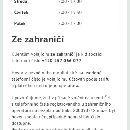
Středa
8:00 - 17:00
Čtvrtek
8:00 - 15:30
Pátek
8:00 - 12:00
Ze zahraničí
Klientům volajícím
ze zahraničí
je k dispozici
telefonní číslo
+420 257 066 077
.
Hovor z pevné nebo mobilní sítě na uvedené
telefonní číslo je volajícímu účtován podle tarifu
a platného ceníku jeho operátora.
Upozorňujeme, že i v případě volání na území ČR
z telefonního čísla registrovaného u zahraničního
operátora na bezplatnou linku 800050248 může být
hovor zpoplatněn, případně nemusí být číslo
dostupné.
Poplatek se v tomto případě řídí pravidly dané