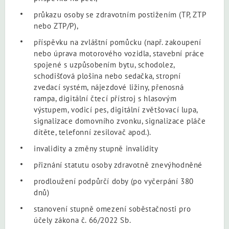
průkazu osoby se zdravotním postižením (TP, ZTP
nebo ZTP/P),
příspěvku na zvláštní pomůcku (např. zakoupení
nebo úprava motorového vozidla, stavební práce
spojené s uzpůsobením bytu, schodolez,
schodišťová plošina nebo sedačka, stropní
zvedací systém, nájezdové ližiny, přenosná
rampa, digitální čtecí přístroj s hlasovým
výstupem, vodicí pes, digitální zvětšovací lupa,
signalizace domovního zvonku, signalizace pláče
dítěte, telefonní zesilovač apod.).
invalidity a změny stupně invalidity
přiznání statutu osoby zdravotně znevýhodněné
prodloužení podpůrčí doby (po vyčerpání 380
dnů)
stanovení stupně omezení soběstačnosti pro
účely zákona č. 66/2022 Sb.