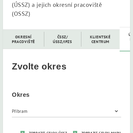
(ÚSSZ) a jejich okresní pracoviště
(OSSZ)
Ú
OKRESNÍ
ČSSZ/
KLIENTSKÉ
D
PRACOVIŠTĚ
ÚSSZ/IPZS
CENTRUM
Zvolte okres
Okres
ZOBRAZIT CELOU ÚSSZ
ZOBRAZIT CELOU MAPU