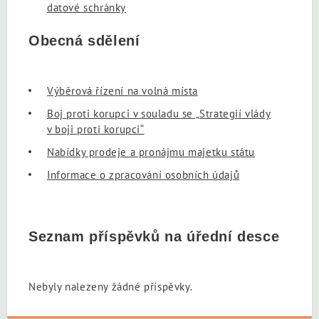
datové schránky
Obecná sdělení
Výběrová řízení na volná místa
Boj proti korupci v souladu se „Strategií vlády
v boji proti korupci“
Nabídky prodeje a pronájmu majetku státu
Informace o zpracování osobních údajů
Seznam příspěvků na úřední desce
Nebyly nalezeny žádné příspěvky.