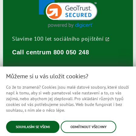
Slavíme 100 let sociálního pojištění
Call centrum
800 050 248
Můžeme si u vás uložit cookies?
Co že to znamená? Cookies jsou malé datové soubory, které slouží
např. k tomu, aby si web pamatoval vaše nastavení a to, co vás
Prohlášení o přístupnosti
zajímá, nebo abychom jej zlepšovali. Pro ukládání různých typů
cookies od vás potřebujeme souhlas. Web bude fungovat i bez
Mapa stránek
souhlasu, s ním ale o něco lépe.
© Česká správa sociálního zabezpečení
SOUHLASÍM SE VŠEMI
ODMÍTNOUT VŠECHNY