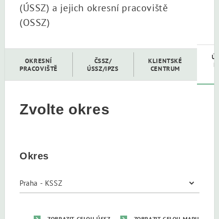
(ÚSSZ) a jejich okresní pracoviště
(OSSZ)
Ú
OKRESNÍ
ČSSZ/
KLIENTSKÉ
D
PRACOVIŠTĚ
ÚSSZ/IPZS
CENTRUM
Zvolte okres
Okres
ZOBRAZIT CELOU ÚSSZ
ZOBRAZIT CELOU MAPU