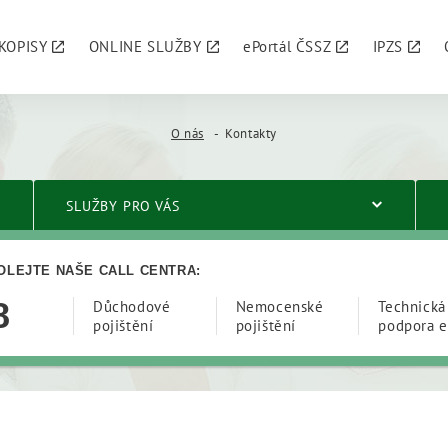
KOPISY
ONLINE SLUŽBY
ePortál ČSSZ
IPZS
O nás
Kontakty
SLUŽBY PRO VÁS
OLEJTE NAŠE CALL CENTRA:
8
Důchodové
Nemocenské
Technická
pojištění
pojištění
podpora e