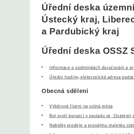
Úřední deska územní
Ústecký kraj, Libere
a Pardubický kraj
Úřední deska OSSZ 
Informace o podmínkách doručování a p
Úřední hodiny, elektronická adresa podat
Obecná sdělení
Výběrová řízení na volná místa
Boj proti korupci v souladu se „Strategií 
Nabídky prodeje a pronájmu majetku stá