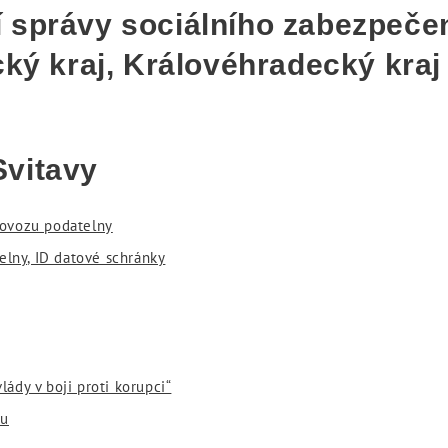
 správy sociálního zabezpečen
cký kraj, Královéhradecký kraj
Svitavy
rovozu podatelny
elny, ID datové schránky
vlády v boji proti korupci“
tu