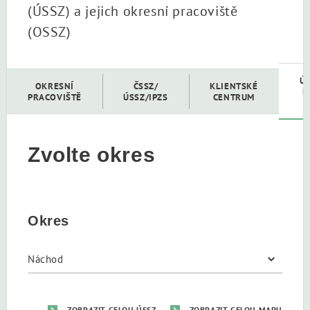
(ÚSSZ) a jejich okresní pracoviště
(OSSZ)
Ú
OKRESNÍ
ČSSZ/
KLIENTSKÉ
D
PRACOVIŠTĚ
ÚSSZ/IPZS
CENTRUM
Zvolte okres
Okres
ZOBRAZIT CELOU ÚSSZ
ZOBRAZIT CELOU MAPU