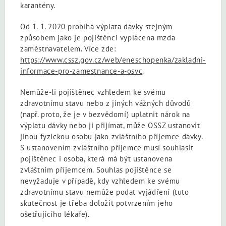
karantény.
Od 1. 1. 2020 probíhá výplata dávky stejným
způsobem jako je pojištěnci vyplácena mzda
zaměstnavatelem. Více zde:
https://www.cssz.gov.cz/web/eneschopenka/zakladni-
informace-pro-zamestnance-a-osvc
.
Nemůže-li pojištěnec vzhledem ke svému
zdravotnímu stavu nebo z jiných vážných důvodů
(např. proto, že je v bezvědomí) uplatnit nárok na
výplatu dávky nebo ji přijímat, může OSSZ ustanovit
jinou fyzickou osobu jako zvláštního příjemce dávky.
S ustanovením zvláštního příjemce musí souhlasit
pojištěnec i osoba, která má být ustanovena
zvláštním příjemcem. Souhlas pojištěnce se
nevyžaduje v případě, kdy vzhledem ke svému
zdravotnímu stavu nemůže podat vyjádření (tuto
skutečnost je třeba doložit potvrzením jeho
ošetřujícího lékaře).