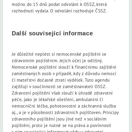
možno do 15 dnů podat odvolání k OSSZ, která
rozhodnutí vydala. O odvolání rozhoduje ČSSZ.
Další související informace
Je důležité neplést
si nemocenské pojištění se
zdravotním pojištěním. Jejich účel je odlišný.
Nemocenské pojištění slouží k finančnímu zajištění
zaměstnaných osob v případě, kdy z důvodu nemoci
či mateřství dočasně ztratí výdělek
. Tuto agendu
zajišťují v součinnosti se zaměstnavateli OSSZ.
Zdravotní pojištění však slouží k úhradě zdravotní
péče, jako je lékařské ošetření, ambulantní či
nemocniční léčba, pohotovostní a záchranná služba
aj., a je v působnosti zdravotních pojišťoven. Principy
zdravotního pojištění jsou jiné než v sociálním
pojištění, proto je nutné se na práva a povinnosti
s ním související informovat vždy u zdravotní