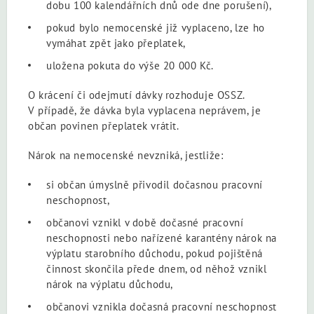
dobu 100 kalendářních dnů ode dne porušení),
pokud bylo nemocenské již vyplaceno, lze ho
vymáhat zpět jako přeplatek,
uložena pokuta do výše 20 000 Kč.
O krácení či odejmutí dávky rozhoduje OSSZ.
V případě, že dávka byla vyplacena neprávem, je
občan povinen přeplatek vrátit.
Nárok na nemocenské nevzniká, jestliže:
si občan úmyslně přivodil dočasnou pracovní
neschopnost,
občanovi vznikl v době dočasné pracovní
neschopnosti nebo nařízené karantény nárok na
výplatu starobního důchodu, pokud pojištěná
činnost skončila přede dnem, od něhož vznikl
nárok na výplatu důchodu,
občanovi vznikla dočasná pracovní neschopnost