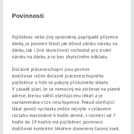
Povinnosti
Pojištěnec nebo jiný oprávněný, popřípadě příjemce
dávky, je povinen hlásit jak důvod zániku nároku na
dávku, tak i jiné skutečnosti rozhodné pro trvání
nároku na dávku, a to bez zbytečného odkladu.
Dočasně práceneschopní jsou povinni
dodržovat režim dočasně práceneschopného
pojištěnce a řídit se pokyny příslušného lékaře.
V zásadě platí, že se nemocný má zdržovat na platné
adrese, kterou sdělil ošetřujícímu lékaři a je
zaznamenána v tzv. neschopence. Pokud ošetřující
lékař povolí vycházky (může nejvýše v celkovém
rozsahu maximálně 6 hodin denně, v rozmezí od 7
hodin do 19 hodin) má pojištěnec povinnost
dodržovat konkrétní lékařem stanovený časový úsek.