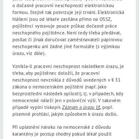
o dočasné pracovní neschopnosti elektronickou
formou. Stejně tak potvrzuje její trvání. Elektronická
hlášení jsou od lékaře zasílána přímo na OSSZ,
pojištěnci vystavuje pouze průkaz dočasně práce
neschopného pojištěnce. Není tedy třeba předávat,
posílat či jinak doručovat zaměstnavateli papírovou
neschopenku ani žádné jiné formuláře (s výjimkou
úrazu, viz dále).
Vznikla-li pracovní neschopnost následkem úrazu, je
třeba, aby pojištěnec doložil, že pracovní
neschopnost nevznikla z důvodů uvedených v § 31
zákona o nemocenském pojištění (např. jako
bezprostřední následek opilosti), tj. v případech, kdy
nemocenské náleží jen v poloviční výši. V takovém
případě vyplní tiskopis
Záznam o úrazu
, popř.
písemně prohlásí, jakým způsobem k úrazu došlo.
Při uplatnění nároku na nemocenské z důvodu
karantény je postup shodný pokud lékař použil