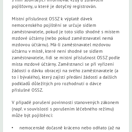
pojišťovny, u které je dotyčný registrován.
Místní příslušnost OSSZ k výplatě dávek
nemocenského pojištění se určuje sídlem
zaměstnavatele, pokud je toto sídlo shodné s místem
mzdové účtárny (nebo pokud zaměstnavatel nemá
mzdovou účtárnu). Má-li zaměstnavatel mzdovou
účtárnu v místě, které není shodné se sídlem
zaměstnavatele, řídí se
místní příslušnost OSSZ podle
místa mzdové účtárny. Zaměstnanci se při vyřízení
žádosti o dávku obracejí na svého zaměstnavatele (a
to i bývalého), který zajistí předání žádosti a dalších
podkladů důležitých pro rozhodnutí o dávce
příslušné OSSZ.
V případě porušení povinností stanovených zákonem
(např. v souvislosti s porušením léčebného režimu)
může být pojištěnci:
nemocenské dočasně kráceno nebo odňato (až na