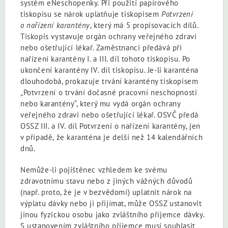
systém eNeschopenky. Při použití papírového
tiskopisu se nárok uplatňuje tiskopisem
Potvrzení
o nařízení karantény
, který má 5 propisovacích dílů.
Tiskopis vystavuje orgán ochrany veřejného zdraví
nebo ošetřující lékař. Zaměstnanci předává při
nařízení karantény I. a III. díl tohoto tiskopisu. Po
ukončení karantény IV. díl tiskopisu. Je-li karanténa
dlouhodobá, prokazuje trvání karantény tiskopisem
„Potvrzení o trvání dočasné pracovní neschopnosti
nebo karantény“, který mu vydá orgán ochrany
veřejného zdraví nebo ošetřující lékař. OSVČ předá
OSSZ III. a IV. díl Potvrzení o nařízení karantény, jen
v případě, že karanténa je delší než 14 kalendářních
dnů.
Nemůže-li pojištěnec vzhledem ke svému
zdravotnímu stavu nebo z jiných vážných důvodů
(např. proto, že je v bezvědomí) uplatnit nárok na
výplatu dávky nebo ji přijímat, může OSSZ ustanovit
jinou fyzickou osobu jako zvláštního příjemce dávky.
S ustanovením zvláštního příjemce musí souhlasit