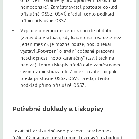
o nařízení karantény pro uplatnění nároku na
nemocenské“. Zaměstnavatel postoupí doklad
příslušné OSSZ. OSVČ předají tento podklad
přímo příslušné OSSZ.
Vyplacení nemocenského za určité období
(zpravidla v situaci, kdy karanténa trvá déle než
jeden měsíc), je možné pouze, pokud lékař
vystaví „Potvrzení o trvání dočasné pracovní
neschopnosti nebo karantény“ (tzv. lístek na
peníze). Tento tiskopis předá dále zaměstnanec
svému zaměstnavateli. Zaměstnavatel ho pak
předá příslušné OSSZ. OSVČ předají tento
podklad přímo příslušné OSSZ.
Potřebné doklady a tiskopisy
Lékař při vzniku dočasné pracovní neschopnosti
(dále též pracovní neschopnosti) vydává rozhodnutí