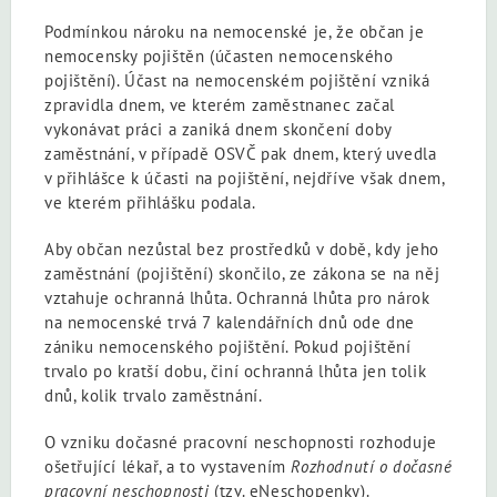
Podmínkou nároku na nemocenské je, že občan je
nemocensky pojištěn (účasten nemocenského
pojištění). Účast na nemocenském pojištění vzniká
zpravidla dnem, ve kterém zaměstnanec začal
vykonávat práci a zaniká dnem skončení doby
zaměstnání, v případě OSVČ pak dnem, který uvedla
v přihlášce k účasti na pojištění, nejdříve však dnem,
ve kterém přihlášku podala.
Aby občan nezůstal bez prostředků v době, kdy jeho
zaměstnání (pojištění) skončilo, ze zákona se na něj
vztahuje ochranná lhůta. Ochranná lhůta pro nárok
na nemocenské trvá 7 kalendářních dnů ode dne
zániku nemocenského pojištění. Pokud pojištění
trvalo po kratší dobu, činí ochranná lhůta jen tolik
dnů, kolik trvalo zaměstnání.
O vzniku dočasné pracovní neschopnosti rozhoduje
ošetřující lékař, a to vystavením
Rozhodnutí o dočasné
pracovní neschopnosti
(tzv. eNeschopenky).