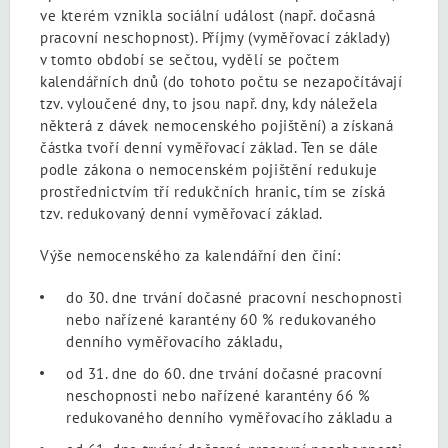
ve kterém vznikla sociální událost (např. dočasná
pracovní neschopnost). Příjmy (vyměřovací základy)
v tomto období se sečtou, vydělí se počtem
kalendářních dnů (do tohoto počtu se nezapočítávají
tzv. vyloučené dny, to jsou např. dny, kdy náležela
některá z dávek nemocenského pojištění) a získaná
částka tvoří denní vyměřovací základ. Ten se dále
podle zákona o nemocenském pojištění redukuje
prostřednictvím tří redukčních hranic, tím se získá
tzv. redukovaný denní vyměřovací základ.
Výše nemocenského za kalendářní den činí:
do 30. dne trvání dočasné pracovní neschopnosti
nebo nařízené karantény 60 % redukovaného
denního vyměřovacího základu,
od 31. dne do 60. dne trvání dočasné pracovní
neschopnosti nebo nařízené karantény 66 %
redukovaného denního vyměřovacího základu a