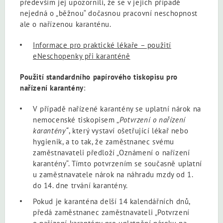
především jej upozornili, že se v jejich případě
nejedná o „běžnou“ dočasnou pracovní neschopnost
ale o nařízenou karanténu.
Informace pro praktické lékaře – použití
eNeschopenky při karanténě
Použití standardního papírového tiskopisu pro
nařízení karantény
:
V případě nařízené karantény se uplatní nárok na
nemocenské tiskopisem „
Potvrzení o nařízení
karantény“
, který vystaví ošetřující lékař nebo
hygienik, a to tak, že zaměstnanec svému
zaměstnavateli předloží „Oznámení o nařízení
karantény“. Tímto potvrzením se současně uplatní
u zaměstnavatele nárok na náhradu mzdy od 1.
do 14. dne trvání karantény.
Pokud je karanténa delší 14 kalendářních dnů,
předá zaměstnanec zaměstnavateli „Potvrzení