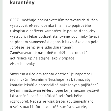
karantény
ČSSZ umožňuje poskytovatelům zdravotních služeb
vystavovat eNeschopenku i namísto papírového
tiskopisu o nařízení karantény. Je pouze třeba, aby
vystavující lékař dodržel stanovené podmínky (uvádí
se předem stanovená diagnostická značka a do pole
„profese“ se vpisuje údaj „karanténa“).
Zaměstnavatelé následně obdrží elektronické
notifikace úplně stejně jako v případě
eNeschopenky.
Smyslem a účelem tohoto opatření je napomoci
technickým řešením eNeschopenky k tomu, aby
kontakt lékařů a potenciálně nakažených pojištěnců
byl minimalizován (eNeschopenku je možno vystavit
i distančně, např. na základě telefonického
rozhovoru). Nadále je však třeba, aby zaměstnanci
o své situaci informovali též zaměstnavatele,