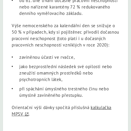
od 61. dne trvání dočasné pracovní neschopnosti
nebo nařízené karantény 72 % redukovaného
denního vyměřovacího základu.
Výše nemocenského za kalendářní den se snižuje o
50 % v případech, kdy si pojištěnec přivodil dočasnou
pracovní neschopnost (toto platí i u dočasných
pracovních neschopností vzniklých v roce 2020):
zaviněnou účastí ve rvačce,
jako bezprostřední následek své opilosti nebo
zneužití omamných prostředků nebo
psychotropních látek,
při spáchání úmyslného trestného činu nebo
úmyslně zaviněného přestupku.
Orientační výši dávky spočítá příslušná
kalkulačka
MPSV
.