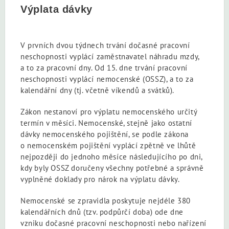
Výplata dávky
V prvních dvou týdnech trvání dočasné pracovní
neschopnosti vyplácí zaměstnavatel náhradu mzdy,
a to za pracovní dny. Od 15. dne trvání pracovní
neschopnosti vyplácí nemocenské (OSSZ), a to za
kalendářní dny (tj. včetně víkendů a svátků).
Zákon nestanoví pro výplatu nemocenského určitý
termín v měsíci. Nemocenské, stejně jako ostatní
dávky nemocenského pojištění, se podle zákona
o nemocenském pojištění vyplácí zpětně ve lhůtě
nejpozději do jednoho měsíce následujícího po dni,
kdy byly OSSZ doručeny všechny potřebné a správně
vyplněné doklady pro nárok na výplatu dávky.
Nemocenské se zpravidla poskytuje nejdéle 380
kalendářních dnů (tzv. podpůrčí doba) ode dne
vzniku dočasné pracovní neschopnosti nebo nařízení