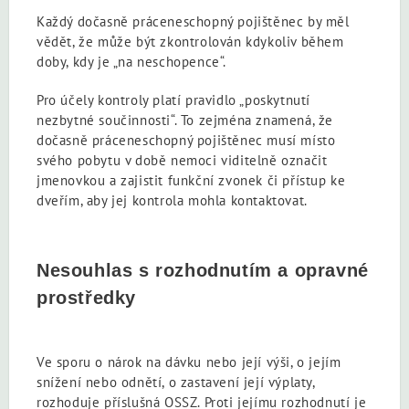
Každý dočasně práceneschopný pojištěnec by měl
vědět, že může být zkontrolován kdykoliv během
doby, kdy je „na neschopence“.
Pro účely kontroly platí pravidlo „poskytnutí
nezbytné součinnosti“. To zejména znamená, že
dočasně práceneschopný pojištěnec musí místo
svého pobytu v době nemoci viditelně označit
jmenovkou a zajistit funkční zvonek či přístup ke
dveřím, aby jej kontrola mohla kontaktovat.
Nesouhlas s rozhodnutím a opravné
prostředky
Ve sporu o nárok na dávku nebo její výši, o jejím
snížení nebo odnětí, o zastavení její výplaty,
rozhoduje příslušná OSSZ. Proti jejímu rozhodnutí je