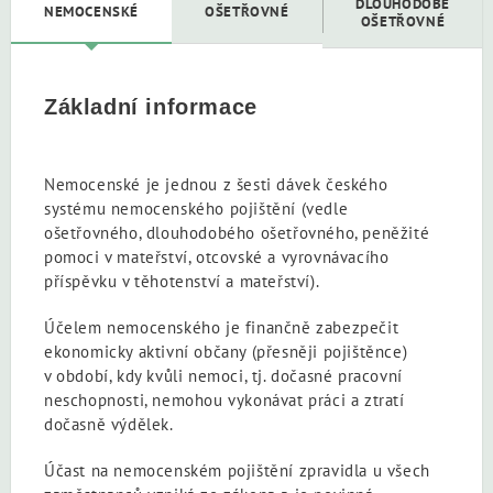
DLOUHODOBÉ
NEMOCENSKÉ
OŠETŘOVNÉ
OŠETŘOVNÉ
Základní informace
Nemocenské je jednou z šesti dávek českého
systému nemocenského pojištění (vedle
ošetřovného, dlouhodobého ošetřovného, peněžité
pomoci v mateřství, otcovské a vyrovnávacího
příspěvku v těhotenství a mateřství).
Účelem nemocenského je finančně zabezpečit
ekonomicky aktivní občany (přesněji pojištěnce)
v období, kdy kvůli nemoci, tj. dočasné pracovní
neschopnosti, nemohou vykonávat práci a ztratí
dočasně výdělek.
Účast na nemocenském pojištění zpravidla u všech