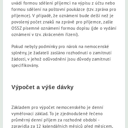
uvádí formou sdělení příjemci na výpisu z účtu nebo
formou sdělení na poštovní poukázce (tzv. zpráva pro
příjemce). V případě, že oznámení bude delší než je
povolený počet znaků na zprávě pro příjemce, zašle
OSSZ písemné oznámení formou dopisu (jde o vydání
oznámení v tzv. zkráceném řízení).
Pokud nebyly podmínky pro nárok na nemocenské
splněny, je žadateli zasláno rozhodnutí o zamítnutí
žádosti, v jehož odůvodnění jsou důvody zamítnutí
specifikovány.
Výpočet a výše dávky
Základem pro výpočet nemocenského je denní
vyměřovací základ. To je zjednodušeně řečeno
průměrný denní příjem za rozhodné období -
zpravidla za 12 kalendářních měsíců před měsícem,