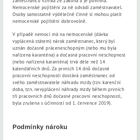
zaměstnanců vzniká ze zákona a je povinná.
Nemocenské pojištění za ně odvádí zaměstnavatel.
Osoby samostatně výdělečně činné si mohou platit
nemocenské pojištění dobrovolně.
V případě nemoci má na nemocenské (dávka
vyplácená státem) nárok zaměstnanec, který byl
uznán dočasně práceneschopným (nebo mu byla
nařízena karanténa) a dočasná pracovní neschopnost
(nebo nařízená karanténa) trvá déle než 14
kalendářních dnů. Za prvních 14 dnů dočasné
pracovní neschopnosti dostává zaměstnanec od
svého zaměstnavatele náhradu mzdy (tzv. karenční
doba, tzn. nevyplácení náhrady mzdy během prvních
tří pracovních dnů dočasné pracovní neschopnosti,
byla zrušena s účinností od 1. července 2019).
Podmínky nároku