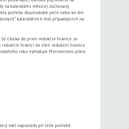
zdy za kalendářní měsíce) zúčtovaný
ikla potřeba dlouhodobé péče nebo ke dni
telných“ kalendářních dnů připadajících na
že částka do první redukční hranice se
 redukční hranici do třetí redukční hranice
lendářního roku vyhlašuje Ministerstvo práce
terý měl naposledy při téže potřebě