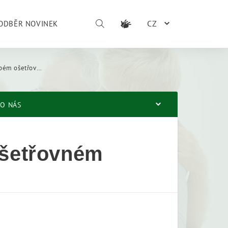
CZ
ODBĚR NOVINEK
m ošetřovném
O NÁS
ošetřovném