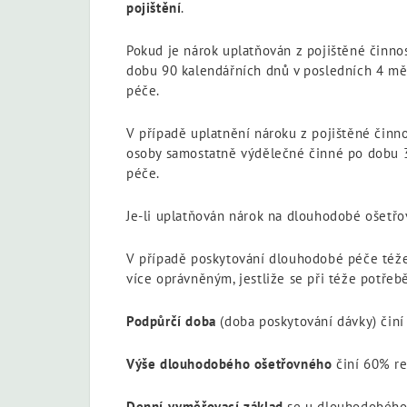
pojištění
.
Pokud je nárok uplatňován z pojištěné činno
dobu 90 kalendářních dnů v posledních 4 mě
péče.
V případě uplatnění nároku z pojištěné činno
osoby samostatně výdělečné činné po dobu 3
péče.
Je-li uplatňován nárok na dlouhodobé ošetřov
V případě poskytování dlouhodobé péče též
více oprávněným, jestliže se při téže potřeb
Podpůrčí doba
(doba poskytování dávky) čin
Výše dlouhodobého ošetřovného
činí 60% r
Denní vyměřovací základ
se u dlouhodobého o