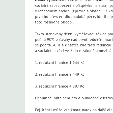
sociální zabezpečení a příspěvku na státní p
v rozhodném období (zpravidla období 12 ka
prvního převzetí dlouhodobé péče, jde-li o p
toto rozhodné období.
Takto stanovený denní vyměřovací základ pod
počítá 90%, z částky nad první redukční hran
se počítá 30 % a k částce nad třetí redukční 
a sociálních věcí ve Sbírce zákonů a mezinár
1. redukční hranice 1 633 Kč
2. redukční hranice 2 449 Kč
3. redukční hranice 4 897 Kč
Ochranná lhůta není pro dlouhodobé ošetřov
Pojištěnci může vzniknout nárok na další dl