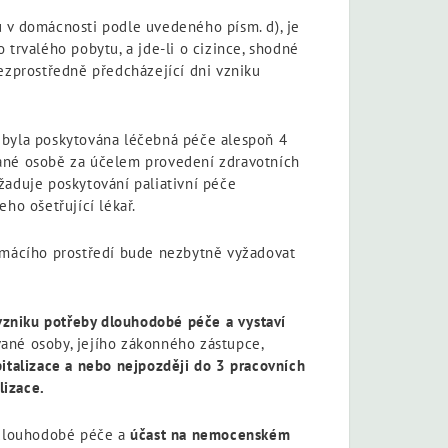
u v domácnosti podle uvedeného písm. d), je
rvalého pobytu, a jde-li o cizince, shodné
ezprostředně předcházející dni vzniku
níž byla poskytována léčebná péče alespoň 4
vané osobě za účelem provedení zdravotních
žaduje poskytování paliativní péče
ho ošetřující lékař.
domácího prostředí bude nezbytně vyžadovat
vzniku potřeby dlouhodobé péče a vystaví
vané osoby, jejího zákonného zástupce,
italizace
a nebo nejpozději do 3 pracovních
lizace.
 dlouhodobé péče a
účast na nemocenském