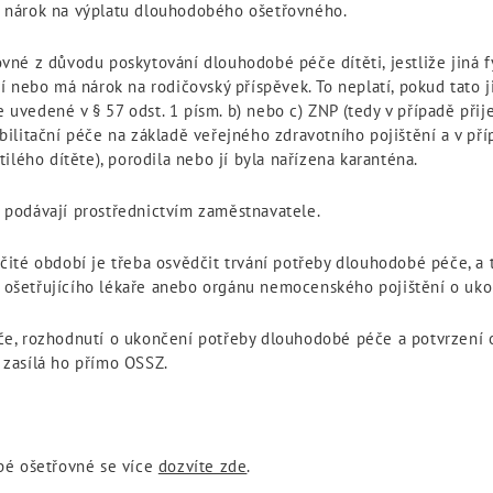
 nárok na výplatu dlouhodobého ošetřovného.
né z důvodu poskytování dlouhodobé péče dítěti, jestliže jiná 
í nebo má nárok na rodičovský příspěvek. To neplatí, pokud tato 
e uvedené v § 57 odst. 1 písm. b) nebo c) ZNP (tedy v případě přij
litační péče na základě veřejného zdravotního pojištění a v přípa
ilého dítěte), porodila nebo jí byla nařízena karanténa.
podávají prostřednictvím zaměstnavatele.
ité období je třeba osvědčit trvání potřeby dlouhodobé péče, a t
ošetřujícího lékaře anebo orgánu nemocenského pojištění o uko
e, rozhodnutí o ukončení potřeby dlouhodobé péče a potvrzení 
a zasílá ho přímo OSSZ.
bé ošetřovné se více
dozvíte zde
.