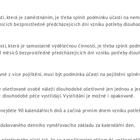
sti, která je zaměstnáním, je třeba splnit podmínku účasti na n
sících bezprostředně předcházejících dni vzniku potřeby dlouho
sti, která je samostatně výdělečnou činností, je třeba splnit p
 měsíců bezprostředně předcházejících dni vzniku potřeby dlou
né z více pojištění, musí být podmínka účasti na pojištění splně
e ošetřované osobě náleží dlouhodobé ošetřovné jen jednou a j
ě dlouhodobé péče vystřídají. Vystřídání je možné i opakovaně.
í nejdéle 90 kalendářních dnů a začíná prvním dnem vzniku potř
edukovaného denního vyměřovacího základu za kalendářní den.
šetřovného zjistí tak, že se započitatelný příjem (tj. veškerý př