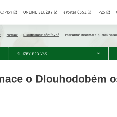
KOPISY
ONLINE SLUŽBY
ePortál ČSSZ
IPZS
e
Nemoc
Dlouhodobé ošetřovné
Podrobné informace o Dlouhodobé
SLUŽBY PRO VÁS
rmace o Dlouhodobém 