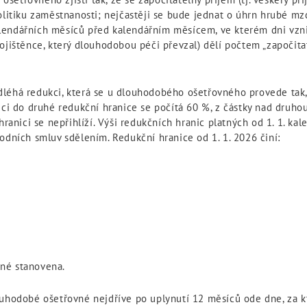
olitiku zaměstnanosti; nejčastěji se bude jednat o úhrn hrubé m
lendářních měsíců před kalendářním měsícem, ve kterém dni vzn
ojištěnce, který dlouhodobou péči převzal) dělí počtem „započita
léhá redukci, která se u dlouhodobého ošetřovného provede tak, 
ici do druhé redukční hranice se počítá 60 %, z částky nad druhou
hranici se nepřihlíží. Výši redukčních hranic platných od 1. 1. ka
odních smluv sdělením. Redukční hranice od 1. 1. 2026 činí:
né stanovena.
ouhodobé ošetřovné nejdříve po uplynutí 12 měsíců ode dne, za k