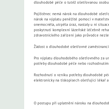
dlouhodobé péče o tutéž ošetřovanou osobu
Pojištěnec nemá nárok na dlouhodobé ošetřov
nárok na výplatu peněžité pomoci v mateřstv
onemocněla, utrpěla úraz, nastaly u ní situac
poskytnutí komplexní lázeňské léčebně rehabi
zdravotnického zařízení jako průvodce nezlet
Žádost o dlouhodobé ošetřovné zaměstnanci 
Pro výplatu dlouhodobého ošetřovného za urč
potřeby dlouhodobé péče nebo rozhodnutím 
Rozhodnutí o vzniku potřeby dlouhodobé péč
elektronicky na tiskopisech ošetřující lékař 
O postupu při uplatnění nároku na dlouhodo