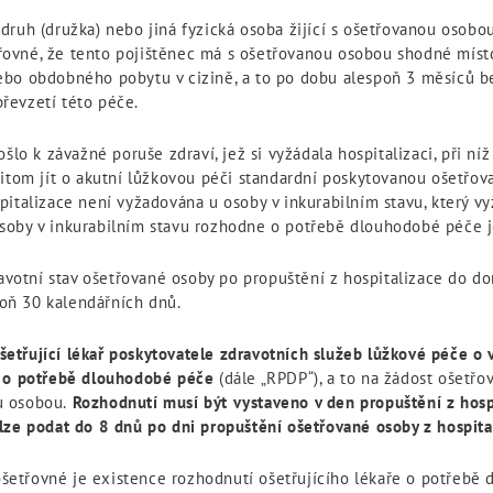
druh (družka) nebo jiná fyzická osoba žijící s ošetřovanou osobo
vné, že tento pojištěnec má s ošetřovanou osobou shodné místo t
ebo obdobného pobytu v cizině, a to po dobu alespoň 3 měsíců b
řevzetí této péče.
ošlo k závažné poruše zdraví, jež si vyžádala hospitalizaci, při 
řitom jít o akutní lůžkovou péči standardní poskytovanou ošetřo
italizace není vyžadována u osoby v inkurabilním stavu, který vy
oby v inkurabilním stavu rozhodne o potřebě dlouhodobé péče je
dravotní stav ošetřované osoby po propuštění z hospitalizace do 
oň 30 kalendářních dnů.
etřující lékař poskytovatele zdravotních služeb lůžkové péče o 
í o potřebě dlouhodobé péče
(dále „RPDP“), a to na žádost ošetřo
u osobou.
Rozhodnutí musí být vystaveno v den propuštění z hosp
lze podat do 8 dnů po dni propuštění ošetřované osoby z hospita
etřovné je existence rozhodnutí ošetřujícího lékaře o potřebě