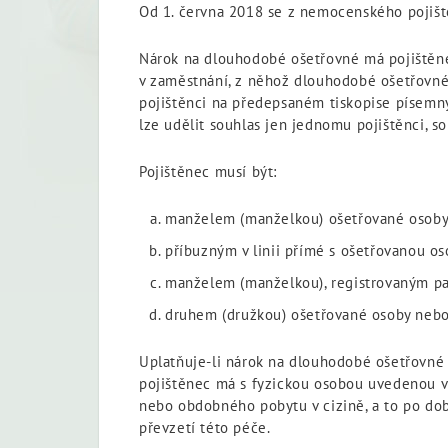
Od 1. června 2018 se z nemocenského pojišt
Nárok na dlouhodobé ošetřovné má pojištěne
v zaměstnání, z něhož dlouhodobé ošetřovné 
pojištěnci na předepsaném tiskopise písemn
lze udělit souhlas jen jednomu pojištěnci, s
Pojištěnec musí být:
manželem (manželkou) ošetřované osoby 
příbuzným v linii přímé s ošetřovanou oso
manželem (manželkou), registrovaným pa
druhem (družkou) ošetřované osoby nebo 
Uplatňuje-li nárok na dlouhodobé ošetřovné 
pojištěnec má s fyzickou osobou uvedenou v 
nebo obdobného pobytu v cizině, a to po do
převzetí této péče.