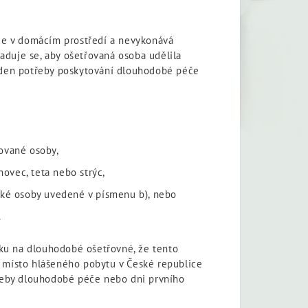
če v domácím prostředí a nevykonává
aduje se, aby ošetřovaná osoba udělila
 den potřeby poskytování dlouhodobé péče
ované osoby,
novec, teta nebo strýc,
cké osoby uvedené v písmenu b), nebo
.
oku na dlouhodobé ošetřovné, že tento
é místo hlášeného pobytu v České republice
řeby dlouhodobé péče nebo dni prvního