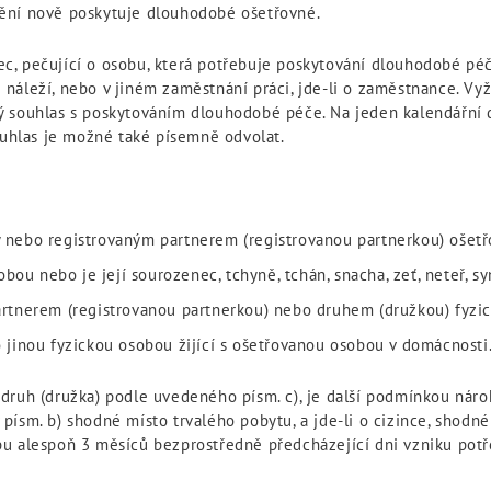
ění nově poskytuje dlouhodobé ošetřovné.
c, pečující o osobu, která potřebuje poskytování dlouhodobé pé
náleží, nebo v jiném zaměstnání práci, jde-li o zaměstnance. Vyž
ý souhlas s poskytováním dlouhodobé péče. Na jeden kalendářní
ouhlas je možné také písemně odvolat.
nebo registrovaným partnerem (registrovanou partnerkou) ošetř
bou nebo je její sourozenec, tchyně, tchán, snacha, zeť, neteř, sy
rtnerem (registrovanou partnerkou) nebo druhem (družkou) fyzi
jinou fyzickou osobou žijící s ošetřovanou osobou v domácnosti
druh (družka) podle uvedeného písm. c), je další podmínkou nár
písm. b) shodné místo trvalého pobytu, a jde-li o cizince, shodn
bu alespoň 3 měsíců bezprostředně předcházející dni vzniku pot