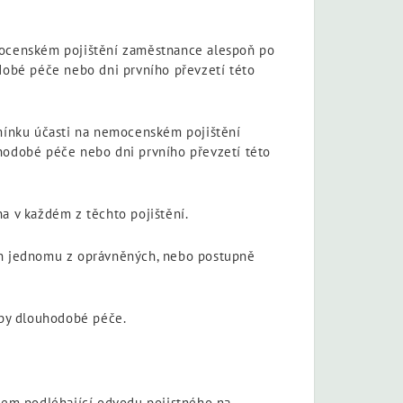
emocenském pojištění zaměstnance alespoň po
dobé péče nebo dni prvního převzetí této
odmínku účasti na nemocenském pojištění
hodobé péče nebo dni prvního převzetí této
na v každém z těchto pojištění.
en jednomu z oprávněných, nebo postupně
eby dlouhodobé péče.
íjem podléhající odvodu pojistného na