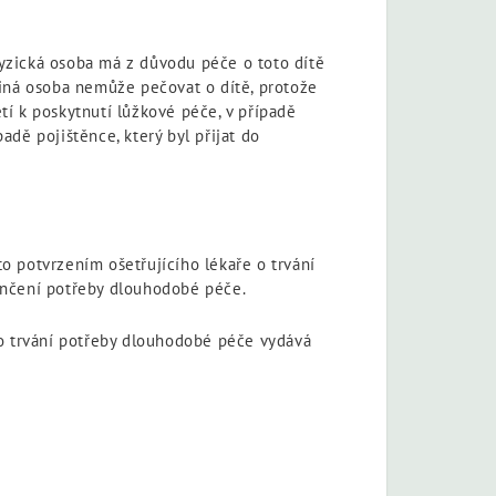
fyzická osoba má z důvodu péče o toto dítě
jiná osoba nemůže pečovat o dítě, protože
etí k poskytnutí lůžkové péče, v případě
dě pojištěnce, který byl přijat do
o potvrzením ošetřujícího lékaře o trvání
nčení potřeby dlouhodobé péče.
o trvání potřeby dlouhodobé péče vydává