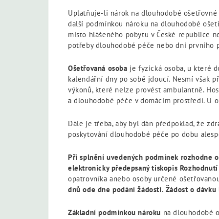
Uplatňuje-li nárok na dlouhodobé ošetřovné 
další podmínkou nároku na dlouhodobé ošetřo
místo hlášeného pobytu v České republice n
potřeby dlouhodobé péče nebo dni prvního p
Ošetřovaná osoba
je fyzická osoba, u které d
kalendářní dny po sobě jdoucí. Nesmí však p
výkonů, které nelze provést ambulantně. Hosp
a dlouhodobé péče v domácím prostředí. U os
Dále je třeba, aby byl dán předpoklad, že z
poskytování dlouhodobé péče po dobu alesp
Při splnění uvedených podmínek rozhodne oš
elektronicky předepsaný tiskopis Rozhodnut
opatrovníka anebo osoby určené ošetřovano
dnů ode dne podání žádosti. Žádost o dávku 
Základní podmínkou nároku
na dlouhodobé oš