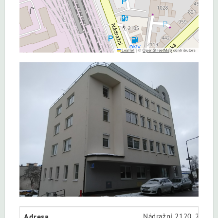
Leaflet
|
©
OpenStreetMap
contributors
Adresa
Nádražní 2120, 256 0