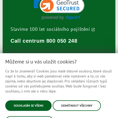
Slavíme 100 let sociálního pojištění
Call centrum
800 050 248
Můžeme si u vás uložit cookies?
Co že to znamená? Cookies jsou malé datové soubory, které slouží
např. k tomu, aby si web pamatoval vaše nastavení a to, co vás
Prohlášení o přístupnosti
zajímá, nebo abychom jej zlepšovali. Pro ukládání různých typů
cookies od vás potřebujeme souhlas. Web bude fungovat i bez
Mapa stránek
souhlasu, s ním ale o něco lépe.
© Česká správa sociálního zabezpečení
SOUHLASÍM SE VŠEMI
ODMÍTNOUT VŠECHNY