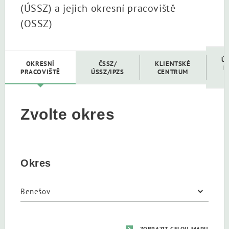
(ÚSSZ) a jejich okresní pracoviště
(OSSZ)
Ú
OKRESNÍ
ČSSZ/
KLIENTSKÉ
D
PRACOVIŠTĚ
ÚSSZ/IPZS
CENTRUM
Zvolte okres
Okres
ZOBRAZIT CELOU MAPU