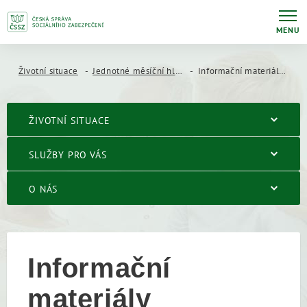
MENU
Životní situace
Jednotné měsíční hlášení zaměstnavatele (JMHZ)
Informační materiály a videonávody
ŽIVOTNÍ SITUACE
SLUŽBY PRO VÁS
O NÁS
Informační
materiály