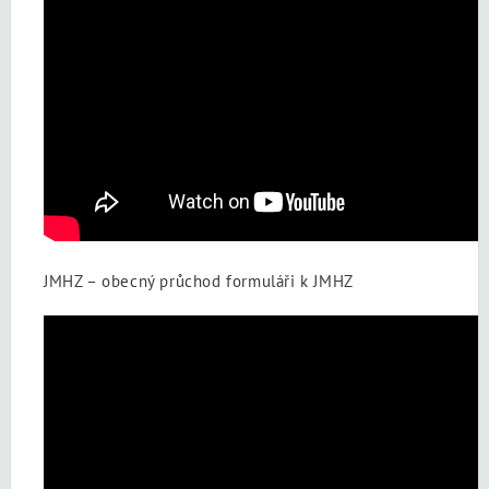
JMHZ – obecný průchod formuláři k JMHZ