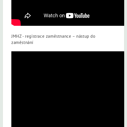
JMHZ - registrace zaměstnance – nástup do
zaměstnání