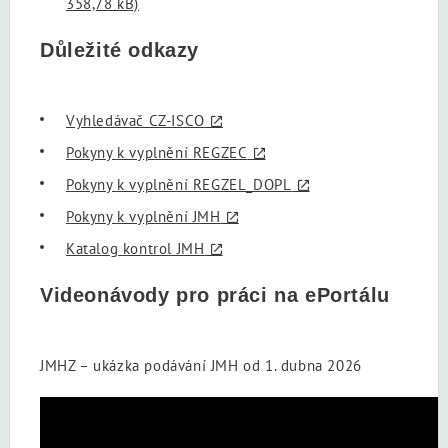
358,78 kB)
Důležité odkazy
Vyhledávač CZ-ISCO
Pokyny k vyplnění REGZEC
Pokyny k vyplnění REGZEL_DOPL
Pokyny k vyplnění JMH
Katalog kontrol JMH
Videonávody pro práci na ePortálu
JMHZ – ukázka podávání JMH od 1. dubna 2026