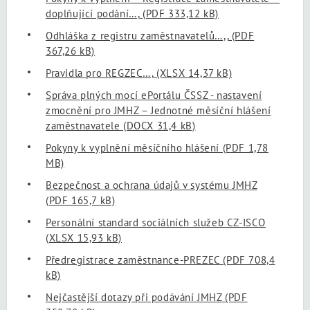
doplňující podání…,
(PDF 333,12 kB)
Odhláška z registru zaměstnavatelů…,,
(PDF
367,26 kB)
Pravidla pro REGZEC…,
(XLSX 14,37 kB)
Správa plných mocí ePortálu ČSSZ - nastavení
zmocnění pro JMHZ – Jednotné měsíční hlášení
zaměstnavatele
(DOCX 31,4 kB)
Pokyny k vyplnění měsíčního hlášení
(PDF 1,78
MB)
Bezpečnost a ochrana údajů v systému JMHZ
(PDF 165,7 kB)
Personální standard sociálních služeb CZ-ISCO
(XLSX 15,93 kB)
Předregistrace zaměstnance-PREZEC
(PDF 708,4
kB)
Nejčastější dotazy při podávání JMHZ
(PDF