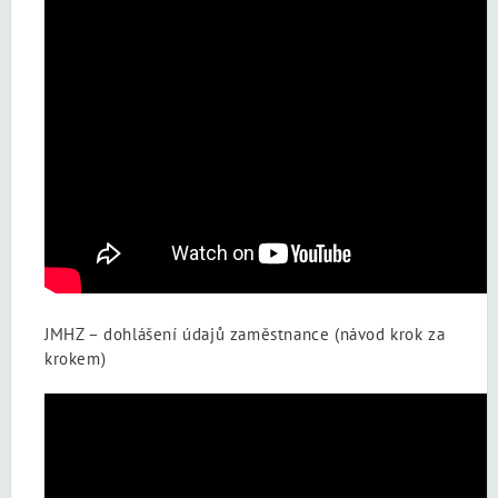
JMHZ – dohlášení údajů zaměstnance (návod krok za
krokem)