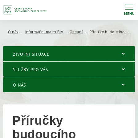
MENU
O nás
Informační materiály
Ostatní
Příručky budoucího důchodce
ŽIVOTNÍ SITUACE
SLUŽBY PRO VÁS
O NÁS
Příručky
budoucího