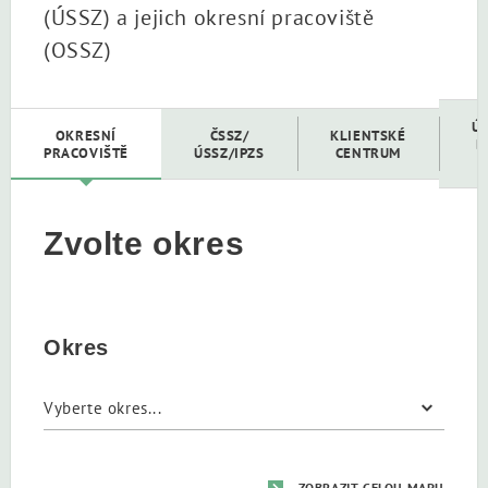
(ÚSSZ) a jejich okresní pracoviště
(OSSZ)
Ú
OKRESNÍ
ČSSZ/
KLIENTSKÉ
D
PRACOVIŠTĚ
ÚSSZ/IPZS
CENTRUM
Zvolte okres
Okres
ZOBRAZIT CELOU MAPU