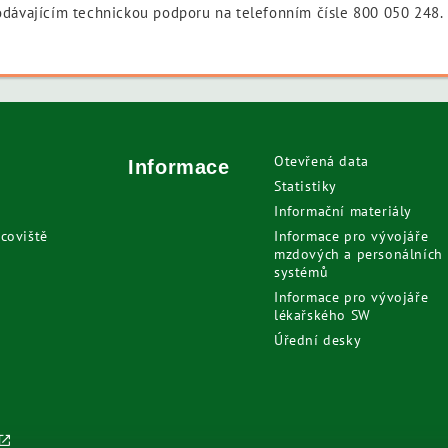
odávajícím technickou podporu na telefonním čísle 800 050 248.
Otevřená data
Informace
Statistiky
Informační materiály
coviště
Informace pro vývojáře
mzdových a personálních
systémů
Informace pro vývojáře
lékařského SW
Úřední desky