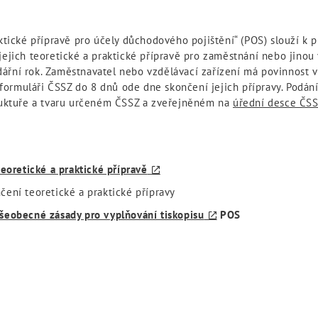
aktické přípravě pro účely důchodového pojištění“ (POS) slouží k 
jejich teoretické a praktické přípravě pro zaměstnání nebo jinou
ářní rok. Zaměstnavatel nebo vzdělávací zařízení má povinnost 
ormuláři ČSSZ do 8 dnů ode dne skončení jejich přípravy. Podání
truktuře a tvaru určeném ČSSZ a zveřejněném na
úřední desce ČS
teoretické a praktické přípravě
ení teoretické a praktické přípravy
šeobecné zásady pro vyplňování tiskopisu
POS