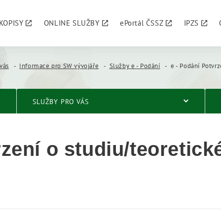
KOPISY
ONLINE SLUŽBY
ePortál ČSSZ
IPZS
vás
Informace pro SW vývojáře
Služby e - Podání
e - Podání Potvrz
SLUŽBY PRO VÁS
zení o studiu/teoretick