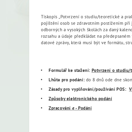
Tiskopis
„Potvrzení o studiu/teoretické a pr
pojištění osob se zdravotním postižením při 
odborných a vysokých školách za daný kalend
rozsahu a údaje předkládat na předepsaném f
datové zprávy, která musí být ve formátu, s
Formulář ke stažení:
Potvrzení o studiu/
Lhůta pro podání:
do 8 dnů ode dne skonč
Zásady pro vyplňování/používání POS:
V
Způsoby elektronického podání
Zpracování
e
- Podání