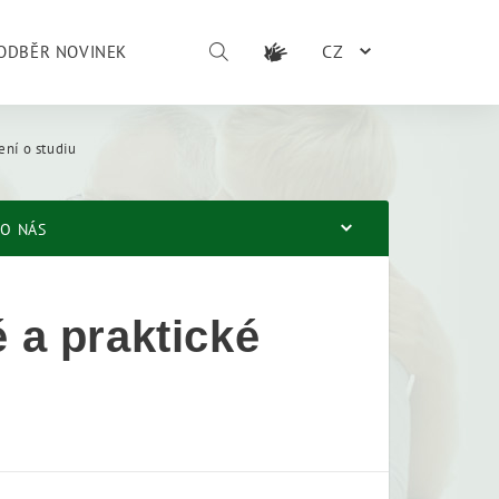
CZ
ODBĚR NOVINEK
ení o studiu
O NÁS
é a praktické