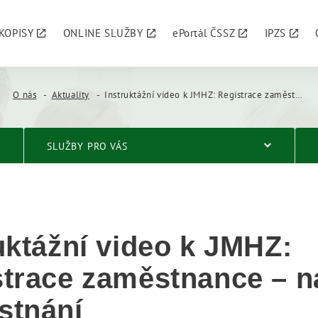
KOPISY
ONLINE SLUŽBY
ePortál ČSSZ
IPZS
O nás
Aktuality
Instruktážní video k JMHZ: Registrace zaměstnance – nástup do zaměstnání
SLUŽBY PRO VÁS
uktážní video k JMHZ:
trace zaměstnance – n
stnání