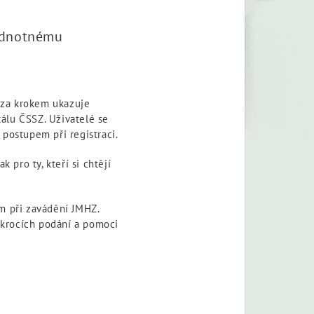
Jednotnému
 za krokem ukazuje
álu ČSSZ. Uživatelé se
 postupem při registraci.
 pro ty, kteří si chtějí
m při zavádění JMHZ.
h krocích podání a pomoci