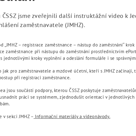
 ČSSZ jsme zveřejnili další instruktážní video k 
hlášení zaměstnavatele (JMHZ).
d „JMHZ – registrace zaměstnance – nástup do zaměstnání“ krok
ace zaměstnance při nástupu do zaměstnání prostřednictvím ePort
 jednotlivými kroky vyplnění a odeslání formuláře i se správným
 jak pro zaměstnavatele a mzdové účetní, kteří s JMHZ začínají, tak
postup při registraci zaměstnance.
idea jsou součástí podpory, kterou ČSSZ poskytuje zaměstnavatelů
 usnadnit práci se systémem, zjednodušit orientaci v jednotlivýc
ybám.
e v sekci JMHZ –
Informační materiály a videonávody.