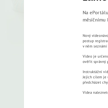
Na ePortálu
měsíčnímu 
Nový videonávo
postup registr
v něm seznámí s
Video je určeno
ověřit správný 
Instruktážní v
Jejich cílem je
předcházet ch
Videa naleznet