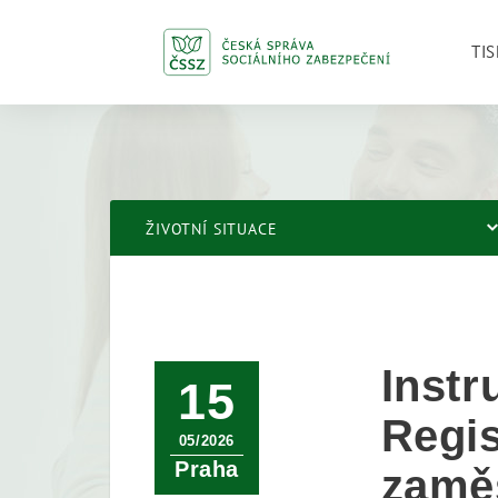
TIS
ŽIVOTNÍ SITUACE
Instr
15
Regis
05/2026
Praha
zamě