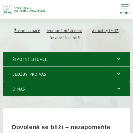
MENU
Životní situace
Jednotné měsíční hlášení zaměstnavatele (JMHZ)
Aktuality JMHZ
Dovolená se blíží – nezapomeňte nastavit zmocnění
ŽIVOTNÍ SITUACE
SLUŽBY PRO VÁS
O NÁS
Dovolená se blíží – nezapomeňte