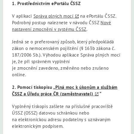
1. Prostřednictvím ePortálu ČSSZ
V aplikaci
Správa plných mocí
na ePortálu ČSSZ.
Podrobný postup naleznete v návodu ČSSZ
Nové
nastavení zmocnění v systému ČSSZ
.
Jedná se o preferovaný způsob, který předpokládá
zákon o nemocenském pojištění (§ 163b zákona č.
187/2006 Sb.). Výhodou aplikace Správa plných mocí
je, že při správném vyplnění
je zmocnění zavedeno, změněno nebo zrušeno
online.
2. Pomocí tiskopisu „
Plná moc k úkonům a službám
ČSSZ a Úřadu práce ČR (zaměstnavatel)
“
Vyplněný tiskopis zašlete na příslušné pracoviště
ÚSSZ (OSSZ) datovou schránkou nebo
na elektronickou adresu podatelny s uznávaným
elektronickým podpisem.