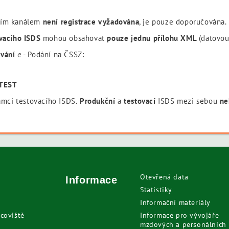
acím kanálem
není registrace vyžadována
, je pouze doporučována.
vacího ISDS
mohou obsahovat
pouze jednu přílohu XML
(datovou
ování
e
- Podání na ČSSZ:
TEST
ámci testovacího ISDS.
Produkční
a
testovací
ISDS mezi sebou
ne
Otevřená data
Informace
Statistiky
Informační materiály
coviště
Informace pro vývojáře
mzdových a personálních