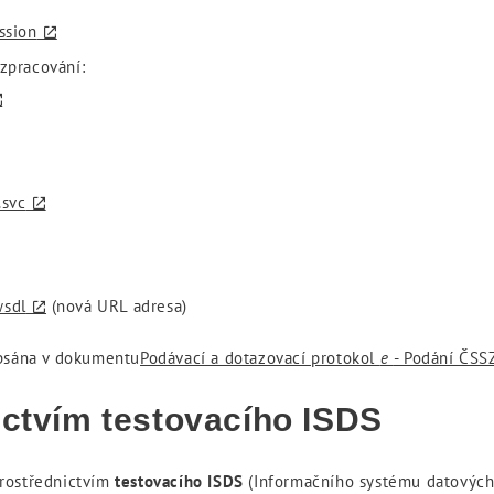
ssion
 zpracování:
.svc
wsdl
(nová URL adresa)
opsána v dokumentu
Podávací a dotazovací protokol
e
- Podání ČSS
ictvím testovacího ISDS
prostřednictvím
testovacího ISDS
(Informačního systému datových