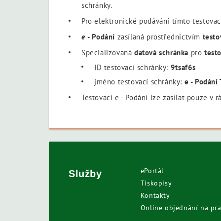
schránky.
Pro elektronické podávání tímto testov
e
- Podání
zasílaná prostřednictvím
testo
Specializovaná
datová schránka
pro
test
ID testovací schránky:
9tsaf6s
jméno testovací schránky:
e
- Podání
Testovací
e
- Podání
lze zasílat pouze v r
ePortál
Služby
Tiskopisy
Kontakty
Online objednání na pra