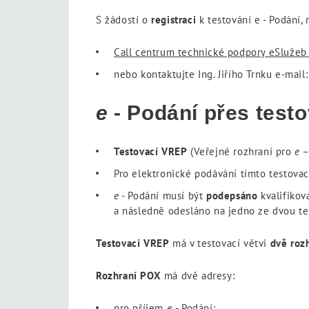
S žádostí o
registraci
k testování
e
- Podání
,
Call centrum technické podpory eSlužeb
nebo kontaktujte Ing. Jiřího Trnku e-mail
e
- Podání přes test
Testovací VREP
(Veřejné rozhraní pro
e
–
Pro elektronické podávání tímto testov
e
- Podání musí být
podepsáno
kvalifikov
a následně odesláno na jedno ze dvou te
Testovací VREP
má v testovací větvi
dvě roz
Rozhraní POX
má dvě adresy:
pro příjem
e
- Podání: