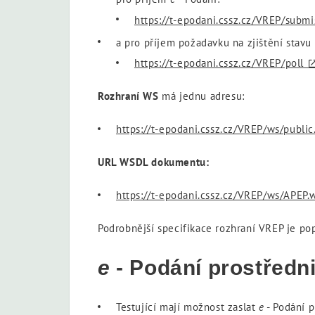
https://t-epodani.cssz.cz/VREP/submi
a pro příjem požadavku na zjištění stavu
https://t-epodani.cssz.cz/VREP/poll
Rozhraní WS
má jednu adresu:
https://t-epodani.cssz.cz/VREP/ws/public
URL WSDL dokumentu:
https://t-epodani.cssz.cz/VREP/ws/APEP.
Podrobnější specifikace rozhraní VREP je p
e
- Podání prostředn
Testující mají možnost zaslat
e
- Podání 