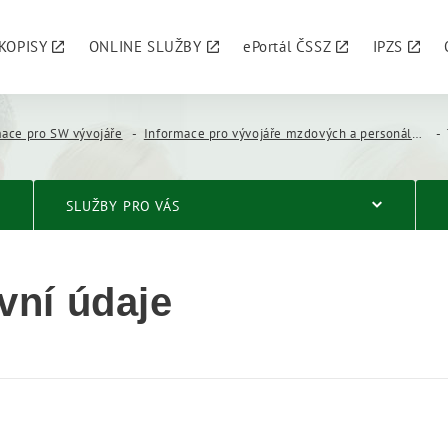
KOPISY
ONLINE SLUŽBY
ePortál ČSSZ
IPZS
mace pro SW vývojáře
Informace pro vývojáře mzdových a personálních systémů
SLUŽBY PRO VÁS
ivní údaje