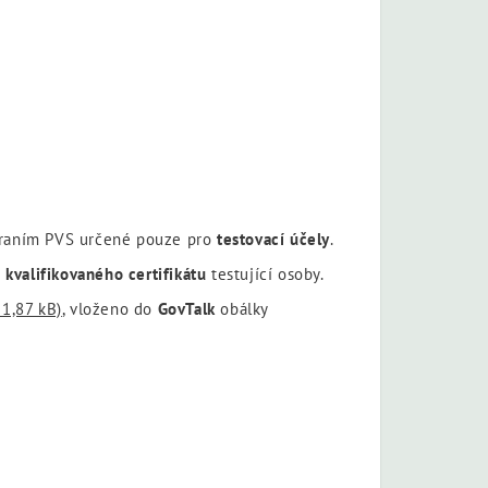
hraním PVS určené pouze pro
testovací účely
.
í
kvalifikovaného certifikátu
testující osoby.
1,87 kB)
,
vloženo do
GovTalk
obálky