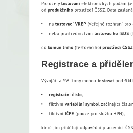
Pro účely
testování
elektronických podání (
od
produkčního
prostředí ČSSZ. Data zaslaná
na
testovací VREP
(Veřejné rozhraní pro
nebo prostřednictvím
testovacího ISDS
(
do
komunitního
(testovacího)
prostředí ČSS
Registrace a přidělen
Vývojáři a SW firmy mohou
testovat
pod
fikt
registrační číslo,
fiktivní
variabilní symbol
začínající čísle
fiktivní
IČPE
(pouze pro službu HPN),
které jim přidělují odpovědní pracovníci ČS