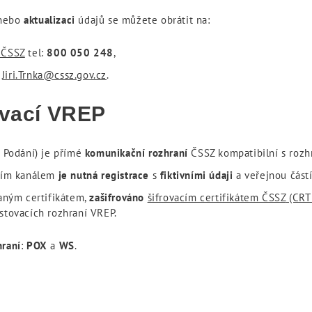
 nebo
aktualizaci
údajů se můžete obrátit na:
 ČSSZ
tel:
800 050 248
,
:
Jiri.Trnka@cssz.gov.cz
.
ovací VREP
 Podání) je přímé
komunikační rozhraní
ČSSZ kompatibilní s roz
acím kanálem
je nutná registrace
s
fiktivními údaji
a veřejnou část
aným certifikátem,
zašifrováno
šifrovacím certifikátem ČSSZ
(CRT 
stovacích rozhraní VREP.
hraní
:
POX
a
WS
.