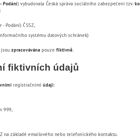
e
- Podání
) vybudovala Česká správa sociálního zabezpečení tzv.
ko
:
e
- Podání) ČSSZ,
Informačního systému datových schránek)
Z
jsou
zpracovávána
pouze
fiktivně
.
í fiktivních údajů
ivními
registračními
údaji
:
m 999,
SZ na základě emailového nebo telefonického kontaktu.