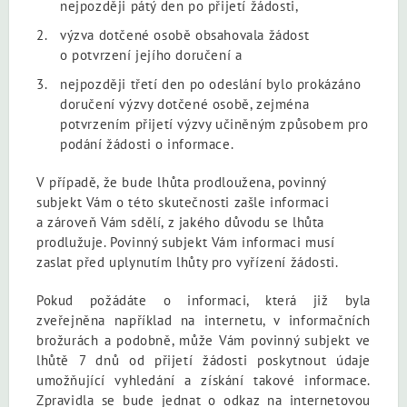
nejpozději pátý den po přijetí žádosti,
výzva dotčené osobě obsahovala žádost
o potvrzení jejího doručení a
nejpozději třetí den po odeslání bylo prokázáno
doručení výzvy dotčené osobě, zejména
potvrzením přijetí výzvy učiněným způsobem pro
podání žádosti o informace.
V případě, že bude lhůta prodloužena, povinný
subjekt Vám o této skutečnosti zašle informaci
a zároveň Vám sdělí, z jakého důvodu se lhůta
prodlužuje. Povinný subjekt Vám informaci musí
zaslat před uplynutím lhůty pro vyřízení žádosti.
Pokud požádáte o informaci, která již byla
zveřejněna například na internetu, v informačních
brožurách a podobně, může Vám povinný subjekt ve
lhůtě 7 dnů od přijetí žádosti poskytnout údaje
umožňující vyhledání a získání takové informace.
Zpravidla se bude jednat o odkaz na internetovou