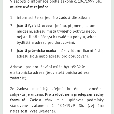
V žádosti o informace podle zákona č. 106/1999 Sb.,
musíte uvést zejména
:
informaci že se jedná o žádost dle zákona,
jste-li fyzická osoba
- jméno, příjmení, datum
narození, adresu místa trvalého pobytu nebo,
nejste-li přihlášen/a k trvalému pobytu, adresu
bydliště a adresu pro doručování,
jste-li právnická osoba
- název, identifikační číslo,
adresu sídla nebo adresu pro doručování.
Adresou pro doručování může být též Vaše
elektronická adresa (tedy elektronická adresa
žadatele).
Ze žádosti musí být zřejmé, kterému povinnému
subjektu je určena.
Pro žádost není předepsán žádný
formulář.
Žádost však musí splňovat podmínky
stanovené zákonem č. 106/1999 Sb. (zejména
náležitosti výše uvedené).