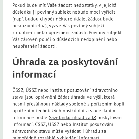
Pokud bude mít Vaše žádost nedostatky, v jejichž
důsledku ji povinný subjekt nebude moci vyřídit
(např. budou chybět některé údaje, žádost bude
nesrozumitelná), vyzve Vás povinný subjekt
k doplnění nebo upřesnění žádosti. Povinný subjekt
Vás zároveň poučí o důsledcích nedoplnění nebo
neupřesnění žádosti.
Úhrada za poskytování
informací
ČSSZ, ÚSSZ nebo Institut posuzování zdravotního
stavu jsou oprávněni žádat úhradu ve výši, která
nesmí přesáhnout náklady spojené s pořízením kopií,
opatřením technických nosičů dat a s odesláním
informace podle
Sazebníku úhrad za
poskytování
informací. ČSSZ, ÚSSZ nebo Institut posuzování
zdravotního stavu může vyžádat i úhradu za
mimořádně rozsáhlé vyhledání informací.