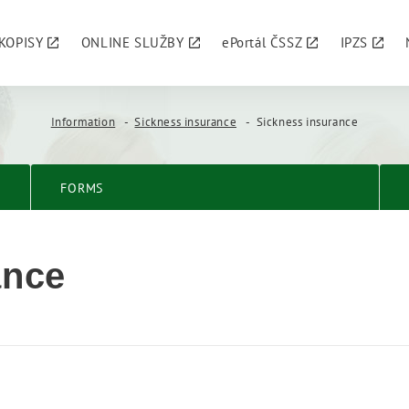
KOPISY
ONLINE SLUŽBY
ePortál ČSSZ
IPZS
Information
Sickness insurance
Sickness insurance
FORMS
ance