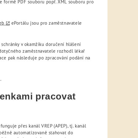
 ve formě PDF souboru popř. XML souboru pro
eb
ePortálu jsou pro zaměstnavatele
 schránky v okamžiku doručení hlášení
 dotyčného zaměstnavatele rozhodl lékař
kace pak následuje po zpracování podání na
.
penkami pracovat
funguje přes kanál VREP (APEP), tj. kanál
růběžně automatizovaně stahovat do