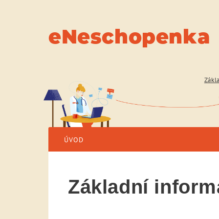
eNeschopenka
Zákl
ÚVOD
Základní infor