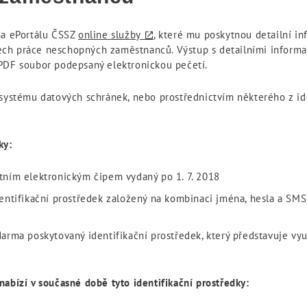
na ePortálu ČSSZ
online služby
, které mu poskytnou detailní i
ech práce neschopných zaměstnanců. Výstup s detailními inform
 PDF soubor podepsaný elektronickou pečetí.
 systému datových schránek, nebo prostřednictvím některého z ide
ky:
tním elektronickým čipem vydaný po 1. 7. 2018
ntifikační prostředek založený na kombinaci jména, hesla a SMS
arma poskytovaný identifikační prostředek, který představuje vyu
abízí v současné době tyto identifikační prostředky: