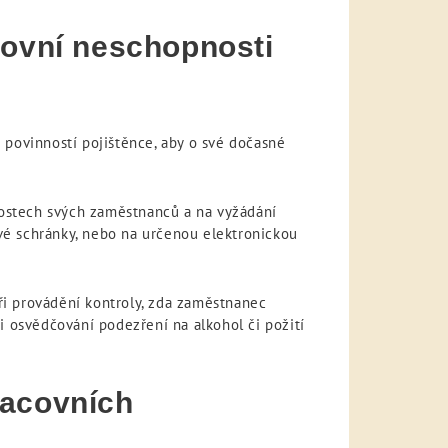
covní neschopnosti
 povinností pojištěnce, aby o své dočasné
ostech svých zaměstnanců a na vyžádání
ové schránky, nebo na určenou elektronickou
i provádění kontroly, zda zaměstnanec
i osvědčování podezření na alkohol či požití
racovních