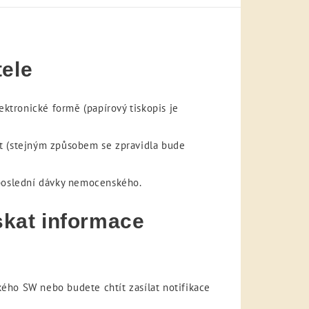
tele
ektronické formě (papírový tiskopis je
at (stejným způsobem se zpravidla bude
 poslední dávky nemocenského.
skat informace
ho SW nebo budete chtít zasílat notifikace