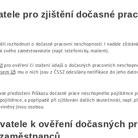
tele pro zjištění dočasné pra
díl rozhodnutí o dočasné pracovní neschopnosti. I nadále zůstává
 svého zaměstnavatele (např. telefonicky, mailem).
pro ověření či stažení údajů o dočasných pracovních neschopn
pisem
) mu o nich jsou z ČSSZ odesílány notifikace do jeho dat
at předložení Průkazu dočasně práce neschopného pojištěnce př
ištěnce, a popřípadě při zjišťování dalších skutečností, např. př
aviněný jinou osobou.
vatele k ověření dočasných p
 zaměstnanců