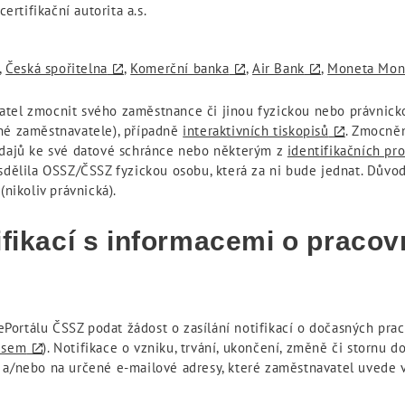
ertifikační autorita a.s.
,
Česká spořitelna
,
Komerční banka
,
Air Bank
,
Moneta Mon
atel zmocnit svého zaměstnance či jinou fyzickou nebo právnick
né zaměstnavatele), případně
interaktivních tiskopisů
. Zmocně
 údajů ke své datové schránce nebo některým z
identifikačních pr
sdělila OSSZ/ČSSZ fyzickou osobu, která za ni bude jednat. Důvo
(nikoliv právnická).
ifikací s informacemi o praco
Portálu ČSSZ podat žádost o zasílání notifikací o dočasných pr
pisem
). Notifikace o vzniku, trvání, ukončení, změně či stornu
 a/nebo na určené e-mailové adresy, které zaměstnavatel uvede v