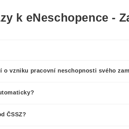
azy k eNeschopence - 
ví o vzniku pracovní neschopnosti svého za
automaticky?
 od ČSSZ?