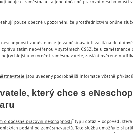
ahují údaje o zaměstnanci a jeho dočasné pracovní neschopnosti
obsahují pouze obecné upozornění, že prostřednictvím
online služ
í neschopnosti zaměstnance je zaměstnavateli zasílána do datové
vní zprávu zatím neověřenou v systémech ČSSZ, že u zaměstnance
 nejrychlejší upozornění zaměstnavatele, zaslání ověřené notifi
městnavatele
jsou uvedeny podrobnější informace včetně příkladů
vatele, který chce s eNescho
aru
m o dočasné pracovní neschopnosti
“ typu dotaz – odpověď, která 
tronických podání od zaměstnavatelů. Tato služba umožňuje si p