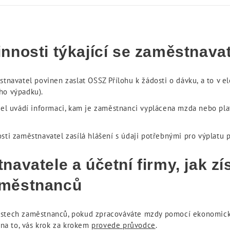
nnosti týkající se zaměstnava
tnavatel povinen zaslat OSSZ Přílohu k žádosti o dávku, a to v el
ho výpadku).
tel uvádí informaci, kam je zaměstnanci vyplácena mzda nebo pl
sti zaměstnavatel zasílá hlášení s údaji potřebnými pro výplatu
avatele a účetní firmy, jak zí
aměstnanců
ostech zaměstnanců, pokud zpracováváte mzdy pomocí ekonomické
 na to, vás krok za krokem
provede průvodce
.