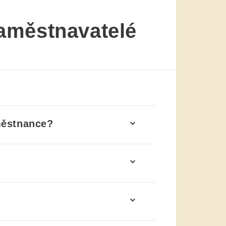
Zaměstnavatelé
městnance?