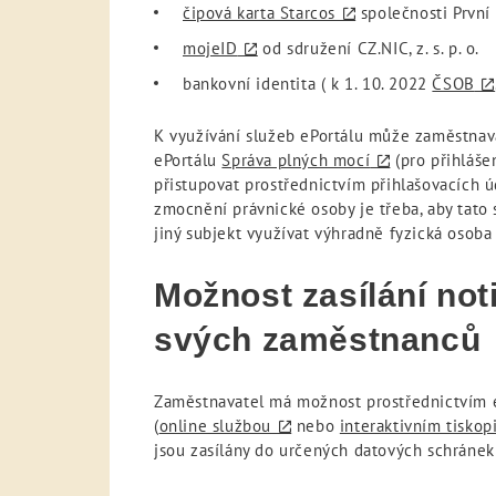
čipová karta Starcos
společnosti První c
mojeID
od sdružení CZ.NIC, z. s. p. o.
bankovní identita ( k 1. 10. 2022
ČSOB
K využívání služeb ePortálu může zaměstnav
ePortálu
Správa plných mocí
(pro přihláše
přistupovat prostřednictvím přihlašovacích
zmocnění právnické osoby je třeba, aby tato 
jiný subjekt využívat výhradně fyzická osoba 
Možnost zasílání not
svých zaměstnanců
Zaměstnavatel má možnost prostřednictvím e
(
online službou
nebo
interaktivním tisko
jsou zasílány do určených datových schránek