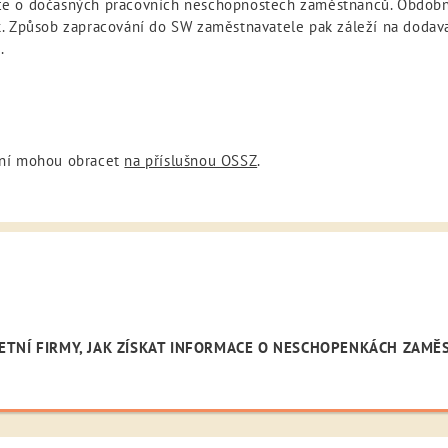
ce o dočasných pracovních neschopnostech zaměstnanců. Obdobn
k. Způsob zapracování do SW zaměstnavatele pak záleží na dodav
.
tní mohou obracet
na příslušnou OSSZ
.
ETNÍ FIRMY, JAK ZÍSKAT INFORMACE O NESCHOPENKÁCH ZAM