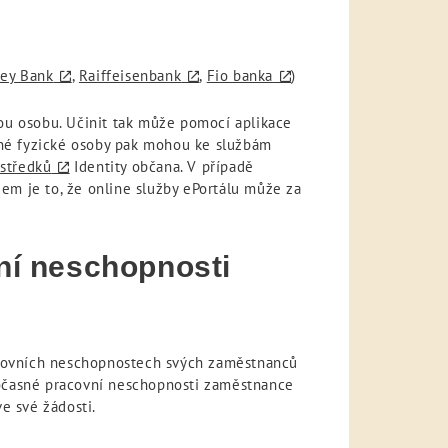
ey Bank
,
Raiffeisenbank
,
Fio banka
)
ou osobu. Učinit tak může pomocí aplikace
né fyzické osoby pak mohou ke službám
ostředků
Identity občana. V případě
dem je to, že online služby ePortálu může za
vní neschopnosti
acovních neschopnostech svých zaměstnanců
 dočasné pracovní neschopnosti zaměstnance
e své žádosti.