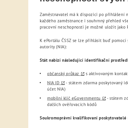
Zaměstnavatel má k dispozici po přihlášení 
každého zaměstnance i souhrnný přehled vš
pracovní neschopnosti je možné uložit jako
K ePortálu ČSSZ se lze přihlásit buď pomocí
autority (NIA):
Stát nabízí následující identifikační prostřed
občanský průkaz
s aktivovaným kontak
NIA ID
- státem zdarma poskytovaný ide
účet NIA)
mobilní klíč eGovernmentu
- státem zd
dalších ověřovacích kódů
Soukromoprávní kvalifikovaní poskytovatelé n