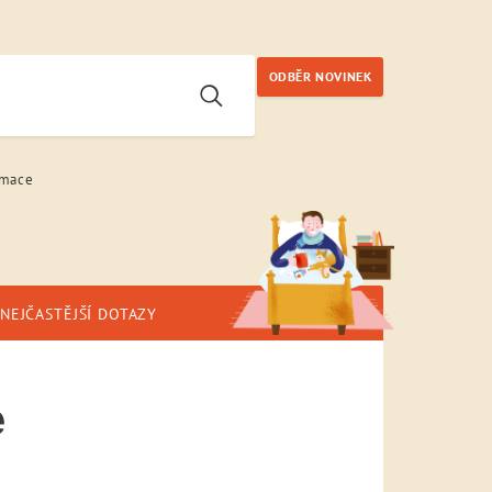
ODBĚR NOVINEK
rmace
NEJČASTĚJŠÍ DOTAZY
e