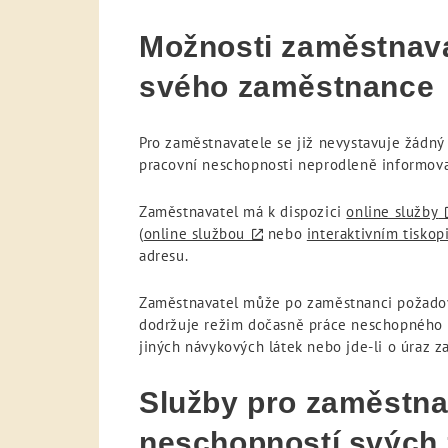
Možnosti zaměstnava
svého zaměstnance
Pro zaměstnavatele se již nevystavuje žádný 
pracovní neschopnosti neprodleně informoval
Zaměstnavatel má k dispozici
online služby
(
online službou
nebo
interaktivním tisko
adresu.
Zaměstnavatel může po zaměstnanci požadov
dodržuje režim dočasně práce neschopného poj
jiných návykových látek nebo jde-li o úraz z
Služby pro zaměstna
neschopností svých