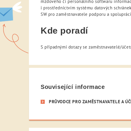
mzdového či personálního softwaru informa
i prostřednictvím systému datových schráne
SW pro zaměstnavatele podporu a spolupráci
Kde poradí
S případnými dotazy se zaměstnavatelé/úče
Související informace
PRŮVODCE PRO ZAMĚSTNAVATELE A ÚČ