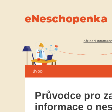
eNeschopenka
Základní informac
ÚVOD
Průvodce pro za
informace o n