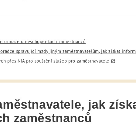
t informace o neschopenkách zaměstnanců
poradce spravující mzdy jiným zaměstnavatelům, jak získat info
ých přes NIA pro spuštění služeb pro zaměstnavatele
městnavatele, jak získ
ch zaměstnanců