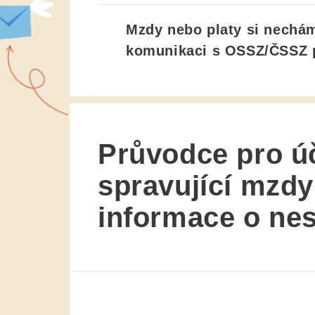
Mzdy nebo platy si nechá
komunikaci s OSSZ/ČSSZ p
Průvodce pro ú
spravující mzdy
informace o n