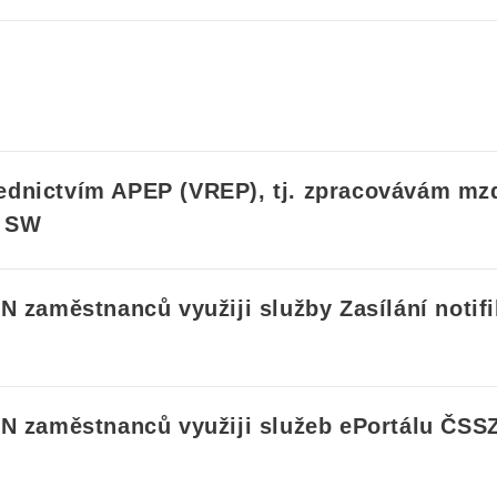
ednictvím
APEP (VREP)
, tj. zpracovávám mz
o SW
PN zaměstnanců využiji služby
Zasílání notif
PN zaměstnanců využiji
služeb ePortálu ČSS