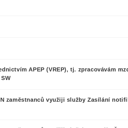
ednictvím
APEP (VREP)
, tj. zpracovávám mz
o SW
PN zaměstnanců využiji služby
Zasílání notif