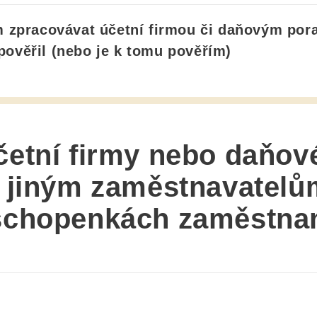
m zpracovávat
účetní firmou či daňovým po
ověřil (nebo je k tomu pověřím)
četní firmy nebo daňov
 jiným zaměstnavatelům
eschopenkách zaměstna