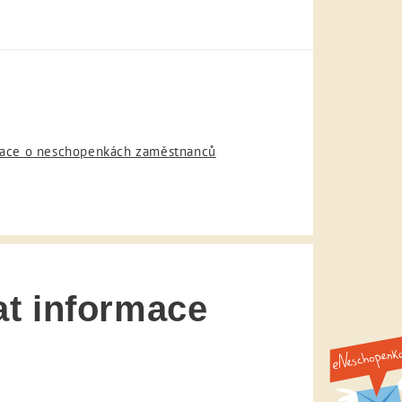
rmace o neschopenkách zaměstnanců
at informace