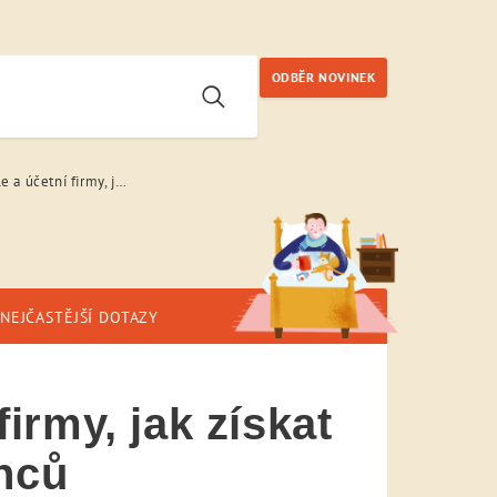
ODBĚR NOVINEK
nformace o neschopenkách zaměstnanců
NEJČASTĚJŠÍ DOTAZY
irmy, jak získat
nců