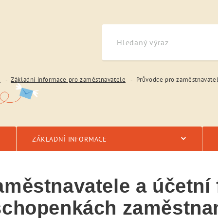
e
Základní informace pro zaměstnavatele
Průvodce pro zaměstnavatele a účetní firmy, jak získat i
ZÁKLADNÍ INFORMACE
městnavatele a účetní f
eschopenkách zaměstna