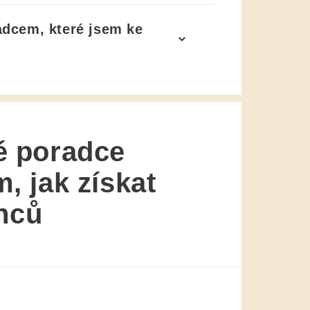
radcem
, které jsem ke
é poradce
, jak získat
nců