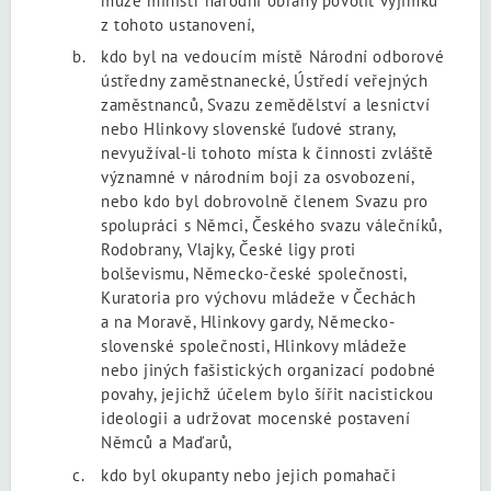
může ministr národní obrany povolit výjimku
z tohoto ustanovení,
kdo byl na vedoucím místě Národní odborové
ústředny zaměstnanecké, Ústředí veřejných
zaměstnanců, Svazu zemědělství a lesnictví
nebo Hlinkovy slovenské ľudové strany,
nevyužíval-li tohoto místa k činnosti zvláště
významné v národním boji za osvobození,
nebo kdo byl dobrovolně členem Svazu pro
spolupráci s Němci, Českého svazu válečníků,
Rodobrany, Vlajky, České ligy proti
bolševismu, Německo-české společnosti,
Kuratoria pro výchovu mládeže v Čechách
a na Moravě, Hlinkovy gardy, Německo-
slovenské společnosti, Hlinkovy mládeže
nebo jiných fašistických organizací podobné
povahy, jejichž účelem bylo šířit nacistickou
ideologii a udržovat mocenské postavení
Němců a Maďarů,
kdo byl okupanty nebo jejich pomahači