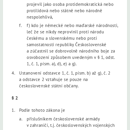
projevil jako osoba protidemokratická nebo
protilidová nebo státně nebo národně
nespolehlivá,
f) kdo je německé nebo maďarské národnosti,
leč že se nikdy neprovinil proti národu
českému a slovenskému nebo proti
samostatnosti republiky Československé
a zúčastnil se dobrovolně národního boje za
osvobození způsobem uvedeným v § 1, odst.
1, č. 1, písm. a), d), e) a g).
Ustanovení odstavce 1, č. 1, písm. b) až g), č. 2
a odstavce 2 vztahuje se pouze na
československé státní občany.
§ 2
Podle tohoto zákona je
příslušníkem československé armády
v zahraničí, t.j. československých vojenských