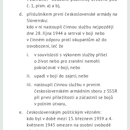
č. 1, písm. a) a b),
příslušníkem první československé armády na
Slovensku:
kdo v ní nastoupil činnou službu nejpozději
dne 28. října 1944 a setrval v boji nebo
v činném odporu proti okupantům až do
osvobození, leč že
v souvislosti s výkonem služby přišel
o život nebo pro zranění nemohl
pokračovat v boji, nebo
upadl v boji do zajetí, nebo
nastoupil činnou službu v prvním
československém armádním sboru z SSSR
při první příležitosti a zúčastnil se bojů
v polním útvaru,
československým politickým vězněm:
kdo byl v době mezi 15. březnem 1939 a 4.
květnem 1945 omezen na osobní svobodě