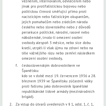
vězněním, internováním, odvlečením nebo
jinak pro protifašistickou bojovou nebo
politickou činnost směřující přímo proti
nacistickým nebo fašistickým okupantům,
jejich pomahačům nebo zrádcům národa
českého nebo slovenského nebo z důvodů
persekuce politické, národní, rasové nebo
náboženské, trvalo-li omezení osobní
svobody alespoň 3 měsíce, nebo sice dobu
kratší, utrpěl-li však újmu na zdraví nebo na
těle vážnějšího rázu nebo zemřel následkem
omezení osobní svobody,
československým dobrovolníkem ve
Španělsku:
kdo se v době mezi 19. červencem 1936 a 28.
březnem 1939 ve Španělsku zúčastnil války
proti fašismu jako dobrovolník španělské
republikánské lidové armády (mezinárodních
brigád).
Za vstup do útvarů uvedených v § 1, odst. 1, č. 1,