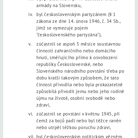
armády na Slovensku,
byl československým partyzánem (§ 1
zákona ze dne 14. února 1946, č. 34 Sb.,
jímž se vymezuje pojem
"československého partyzána"),
zúčastnil se aspoň 3 měsíce soustavnou
činností zahraničního nebo domácího
hnutí, směřujícího přímo k osvobození
republiky Československé, nebo
Slovenského národního povstání třeba po
dobu kratší takovým způsobem, že tato
činnost přivodila nebo byla prokazatelně
způsobilá přivodit jemu nebo jeho rodině
újmu na životě, osobní svobodě nebo
zdraví,
zúčastnil se povstání v květnu 1945, při
čemž za bojů padl nebo byl těžce raněn
nebo utrpěl těžkou poruchu zdraví,
byl československým politickým vězněm,