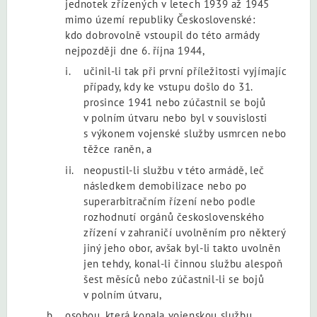
jednotek zřízených v letech 1939 až 1945
mimo území republiky Československé:
kdo dobrovolně vstoupil do této armády
nejpozději dne 6. října 1944,
učinil-li tak při první příležitosti vyjímajíc
případy, kdy ke vstupu došlo do 31.
prosince 1941 nebo zúčastnil se bojů
v polním útvaru nebo byl v souvislosti
s výkonem vojenské služby usmrcen nebo
těžce raněn, a
neopustil-li službu v této armádě, leč
následkem demobilizace nebo po
superarbitračním řízení nebo podle
rozhodnutí orgánů československého
zřízení v zahraničí uvolněním pro některý
jiný jeho obor, avšak byl-li takto uvolněn
jen tehdy, konal-li činnou službu alespoň
šest měsíců nebo zúčastnil-li se bojů
v polním útvaru,
osobou, která konala vojenskou službu