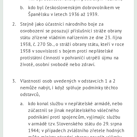
kdo byl československým dobrovolníkem ve
Španělsku v letech 1936 až 1939.
Stejně jako účastníci národního boje za
osvobození se posuzují příslušníci stráže obrany
státu zřízené vládním nařízením ze dne 23. října
1938, č. 270 Sb., o stráži obrany státu, kteří v roce
1938 v souvislosti s bojem proti nepřátelské
protistátní činnosti v pohraničí utrpěli újmu na
životě, osobní svobodě nebo zdraví.
Vlastnosti osob uvedených v odstavcích 1 a 2
nemůže nabýt, i když splňuje podmínky těchto
odstavců,
kdo konal službu v nepřátelské armádě, nebo
zúčastnil se jinak nepřátelského válečného
podnikání proti spojencům, vyjímajíc službu
v armádě tzv. Slovenského státu do 29. srpna
1944; v případech zvláštního zřetele hodných