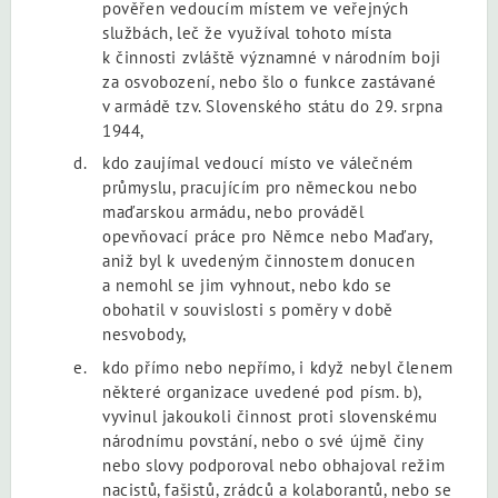
pověřen vedoucím místem ve veřejných
službách, leč že využíval tohoto místa
k činnosti zvláště významné v národním boji
za osvobození, nebo šlo o funkce zastávané
v armádě tzv. Slovenského státu do 29. srpna
1944,
kdo zaujímal vedoucí místo ve válečném
průmyslu, pracujícím pro německou nebo
maďarskou armádu, nebo prováděl
opevňovací práce pro Němce nebo Maďary,
aniž byl k uvedeným činnostem donucen
a nemohl se jim vyhnout, nebo kdo se
obohatil v souvislosti s poměry v době
nesvobody,
kdo přímo nebo nepřímo, i když nebyl členem
některé organizace uvedené pod písm. b),
vyvinul jakoukoli činnost proti slovenskému
národnímu povstání, nebo o své újmě činy
nebo slovy podporoval nebo obhajoval režim
nacistů, fašistů, zrádců a kolaborantů, nebo se