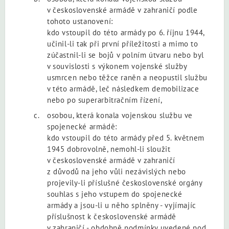
v československé armádě v zahraničí podle
tohoto ustanovení:
kdo vstoupil do této armády po 6. říjnu 1944,
učinil-li tak při první příležitosti a mimo to
zúčastnil-li se bojů v polním útvaru nebo byl
v souvislosti s výkonem vojenské služby
usmrcen nebo těžce raněn a neopustil službu
v této armádě, leč následkem demobilizace
nebo po superarbitračním řízení,
osobou, která konala vojenskou službu ve
spojenecké armádě:
kdo vstoupil do této armády před 5. květnem
1945 dobrovolně, nemohl-li sloužit
v československé armádě v zahraničí
z důvodů na jeho vůli nezávislých nebo
projevily-li příslušné československé orgány
souhlas s jeho vstupem do spojenecké
armády a jsou-li u něho splněny - vyjímajíc
příslušnost k československé armádě
v zahraničí - obdobně podmínky uvedené pod