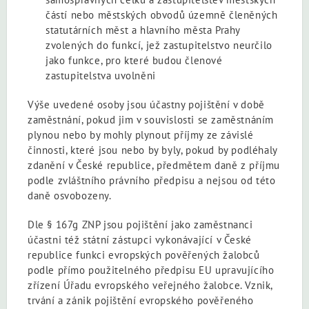
částí nebo městských obvodů územně členěných
statutárních měst a hlavního města Prahy
zvolených do funkcí, jež zastupitelstvo neurčilo
jako funkce, pro které budou členové
zastupitelstva uvolněni
Výše uvedené osoby jsou účastny pojištění v době
zaměstnání, pokud jim v souvislosti se zaměstnáním
plynou nebo by mohly plynout příjmy ze závislé
činnosti, které jsou nebo by byly, pokud by podléhaly
zdanění v České republice, předmětem daně z příjmu
podle zvláštního právního předpisu a nejsou od této
daně osvobozeny.
Dle § 167g ZNP jsou pojištění jako zaměstnanci
účastni též státní zástupci vykonávající v České
republice funkci evropských pověřených žalobců
podle přímo použitelného předpisu EU upravujícího
zřízení Úřadu evropského veřejného žalobce. Vznik,
trvání a zánik pojištění evropského pověřeného