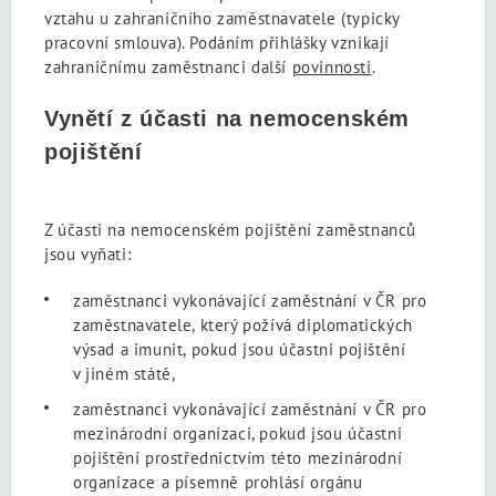
vztahu u zahraničního zaměstnavatele (typicky
pracovní smlouva). Podáním přihlášky vznikají
zahraničnímu zaměstnanci další
povinnosti
.
Vynětí z účasti na nemocenském
pojištění
Z účasti na nemocenském pojištění zaměstnanců
jsou vyňati:
zaměstnanci vykonávající zaměstnání v ČR pro
zaměstnavatele, který požívá diplomatických
výsad a imunit, pokud jsou účastni pojištění
v jiném státě,
zaměstnanci vykonávající zaměstnání v ČR pro
mezinárodní organizaci, pokud jsou účastni
pojištění prostřednictvím této mezinárodní
organizace a písemně prohlásí orgánu