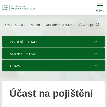
MENU
Životní situace
Nemoc
Obecné informace
Účast na pojištění
ŽIVOTNÍ SITUACE
SLUŽBY PRO VÁS
O NÁS
Účast na pojištění