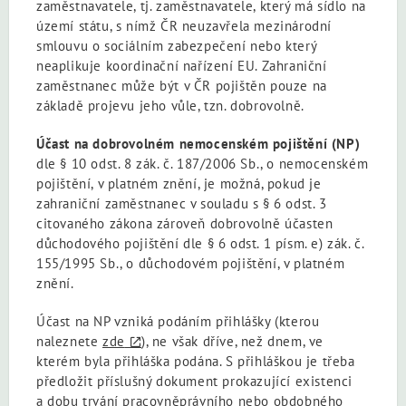
zaměstnavatele, tj. zaměstnavatele, který má sídlo na
území státu, s nímž ČR neuzavřela mezinárodní
smlouvu o sociálním zabezpečení nebo který
neaplikuje koordinační nařízení EU. Zahraniční
zaměstnanec může být v ČR pojištěn pouze na
základě projevu jeho vůle, tzn. dobrovolně.
Účast na dobrovolném nemocenském pojištění (NP)
dle § 10 odst. 8 zák. č. 187/2006 Sb., o nemocenském
pojištění, v platném znění, je možná, pokud je
zahraniční zaměstnanec v souladu s § 6 odst. 3
citovaného zákona zároveň dobrovolně účasten
důchodového pojištění dle § 6 odst. 1 písm. e) zák. č.
155/1995 Sb., o důchodovém pojištění, v platném
znění.
Účast na NP vzniká podáním přihlášky (kterou
naleznete
zde
), ne však dříve, než dnem, ve
kterém byla přihláška podána. S přihláškou je třeba
předložit příslušný dokument prokazující existenci
a dobu trvání pracovněprávního nebo obdobného