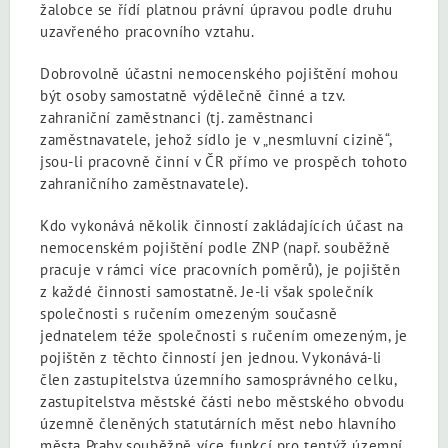
žalobce se řídí platnou právní úpravou podle druhu
uzavřeného pracovního vztahu.
Dobrovolně účastni nemocenského pojištění mohou
být osoby samostatně výdělečně činné a tzv.
zahraniční zaměstnanci (tj. zaměstnanci
zaměstnavatele, jehož sídlo je v „nesmluvní cizině“,
jsou-li pracovně činní v ČR přímo ve prospěch tohoto
zahraničního zaměstnavatele).
Kdo vykonává několik činností zakládajících účast na
nemocenském pojištění podle ZNP (např. souběžně
pracuje v rámci více pracovních poměrů), je pojištěn
z každé činnosti samostatně. Je-li však společník
společnosti s ručením omezeným současně
jednatelem téže společnosti s ručením omezeným, je
pojištěn z těchto činností jen jednou. Vykonává-li
člen zastupitelstva územního samosprávného celku,
zastupitelstva městské části nebo městského obvodu
územně členěných statutárních měst nebo hlavního
města Prahy souběžně více funkcí pro tentýž územní