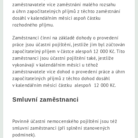
zaměstnavatele více zaměstnání malého rozsahu
a úhrn započitatelných příjmů z těchto zaměstnání
dosáhl v kalendářním měsíci aspoň částku
rozhodného příjmu.
Zaměstnanci činní na základě dohody o provedení
práce jsou účastni pojištění, jestliže jim byl zúčtován
započitatelný příjem v částce alespoň 12 000 Kč. Tito
zaměstnanci jsou účastni pojištění také, jestliže
vykonávají v kalendářním měsíci u téhož
zaměstnavatele více dohod o provedení práce a úhrn
započitatelných příjmů z těchto dohod dosáhl
v kalendářním měsíci částku alespoň 12 000 Kč.
Smluvní zaměstnanci
Povinně účastni nemocenského pojištění jsou též
smluvní zaměstnanci (při splnění stanovených
podmínek).