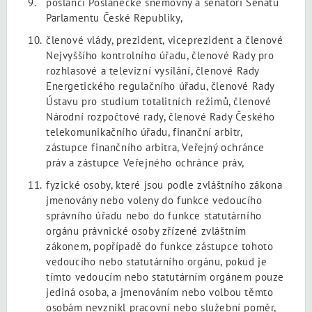
poslanci Poslanecké sněmovny a senátoři Senátu
Parlamentu České Republiky,
členové vlády, prezident, viceprezident a členové
Nejvyššího kontrolního úřadu, členové Rady pro
rozhlasové a televizní vysílání, členové Rady
Energetického regulačního úřadu, členové Rady
Ústavu pro studium totalitních režimů, členové
Národní rozpočtové rady, členové Rady Českého
telekomunikačního úřadu, finanční arbitr,
zástupce finančního arbitra, Veřejný ochránce
práv a zástupce Veřejného ochránce práv,
fyzické osoby, které jsou podle zvláštního zákona
jmenovány nebo voleny do funkce vedoucího
správního úřadu nebo do funkce statutárního
orgánu právnické osoby zřízené zvláštním
zákonem, popřípadě do funkce zástupce tohoto
vedoucího nebo statutárního orgánu, pokud je
tímto vedoucím nebo statutárním orgánem pouze
jediná osoba, a jmenováním nebo volbou těmto
osobám nevznikl pracovní nebo služební poměr,