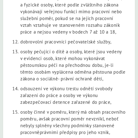
a fyzické osoby, které podle zvláštního zákona
vykonávají veřejnou funkci mimo pracovní nebo
služební poměr, pokud se na jejich pracovní
vztah vztahuje ve stanoveném rozsahu zákoník
práce a nejsou vedeny v bodech 7 až 10 a 18,
dobrovolní pracovníci pečovatelské služby,
osoby pečující o dítě a osoby, které jsou vedeny
v evidenci osob, které mohou vykonávat
pěstounskou péči na přechodnou dobu, je-li
těmto osobám vyplácena odměna pěstouna podle
zákona o sociálně- právní ochraně dětí,
odsouzení ve výkonu trestu odnětí svobody
zařazení do práce a osoby ve výkonu
zabezpečovací detence zařazené do práce,
osoby činné v poměru, který má obsah pracovního
poměru, avšak pracovní poměr nevznikl, neboť
nebyly splněny všechny podmínky stanovené
pracovněprávními předpisy pro jeho vznik,