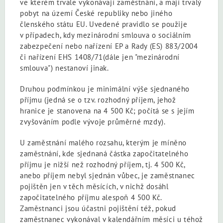
ve kterém trvale vykonávají zaměstnání, a mají trvalý
pobyt na území České republiky nebo jiného
členského státu EU. Uvedené pravidlo se použije
v případech, kdy mezinárodní smlouva o sociálním
zabezpečení nebo nařízení EP a Rady (ES) 883/2004
či nařízení EHS 1408/71(dále jen "mezinárodní
smlouva") nestanoví jinak.
Druhou podmínkou je minimální výše sjednaného
příjmu (jedná se o tzv. rozhodný příjem, jehož
hranice je stanovena na 4 500 Kč; počítá se s jejím
zvyšováním podle vývoje průměrné mzdy).
U zaměstnání malého rozsahu, kterým je míněno
zaměstnání, kde sjednaná částka započitatelného
příjmu je nižší než rozhodný příjem, tj. 4 500 Kč,
anebo příjem nebyl sjednán vůbec, je zaměstnanec
pojištěn jen v těch měsících, v nichž dosáhl
započitatelného příjmu alespoň 4 500 Kč.
Zaměstnanci jsou účastni pojištění též, pokud
zaměstnanec vykonával v kalendářním měsíci u téhož