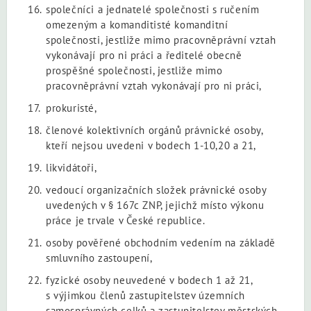
společníci a jednatelé společnosti s ručením
omezeným a komanditisté komanditní
společnosti, jestliže mimo pracovněprávní vztah
vykonávají pro ni práci a ředitelé obecně
prospěšné společnosti, jestliže mimo
pracovněprávní vztah vykonávají pro ni práci,
prokuristé,
členové kolektivních orgánů právnické osoby,
kteří nejsou uvedeni v bodech 1-10,20 a 21,
likvidátoři,
vedoucí organizačních složek právnické osoby
uvedených v § 167c ZNP, jejichž místo výkonu
práce je trvale v České republice.
osoby pověřené obchodním vedením na základě
smluvního zastoupení,
fyzické osoby neuvedené v bodech 1 až 21,
s výjimkou členů zastupitelstev územních
samosprávných celků a zastupitelstev městských