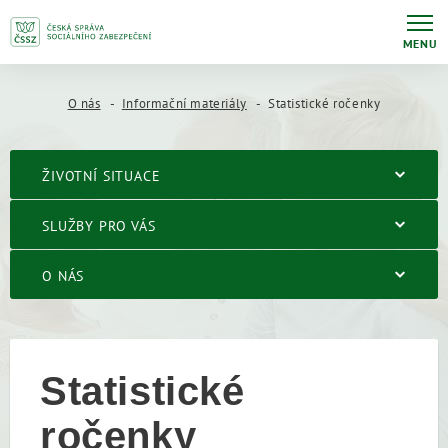
MENU
O nás
Informační materiály
Statistické ročenky
ŽIVOTNÍ SITUACE
SLUŽBY PRO VÁS
O NÁS
Statistické
ročenky