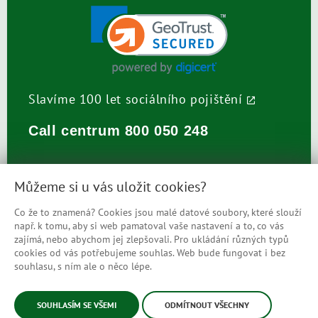
Slavíme 100 let sociálního pojištění
Call centrum
800 050 248
Můžeme si u vás uložit cookies?
Co že to znamená? Cookies jsou malé datové soubory, které slouží
např. k tomu, aby si web pamatoval vaše nastavení a to, co vás
Prohlášení o přístupnosti
zajímá, nebo abychom jej zlepšovali. Pro ukládání různých typů
cookies od vás potřebujeme souhlas. Web bude fungovat i bez
Mapa stránek
souhlasu, s ním ale o něco lépe.
© Česká správa sociálního zabezpečení
SOUHLASÍM SE VŠEMI
ODMÍTNOUT VŠECHNY