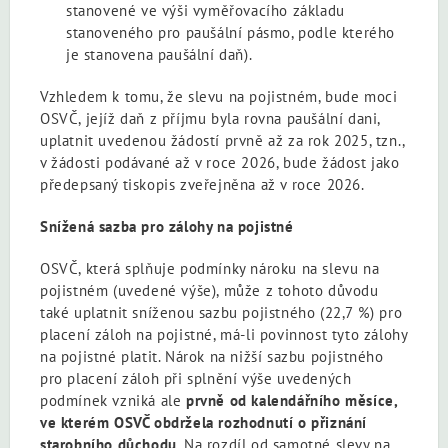
stanovené ve výši vyměřovacího základu
stanoveného pro paušální pásmo, podle kterého
je stanovena paušální daň).
Vzhledem k tomu, že slevu na pojistném, bude moci
OSVČ, jejíž daň z příjmu byla rovna paušální dani,
uplatnit uvedenou žádostí prvně až za rok 2025, tzn.,
v žádosti podávané až v roce 2026, bude žádost jako
předepsaný tiskopis zveřejněna až v roce 2026.
Snížená sazba pro zálohy na pojistné
OSVČ, která splňuje podmínky nároku na slevu na
pojistném (uvedené výše), může z tohoto důvodu
také uplatnit sníženou sazbu pojistného (22,7 %) pro
placení záloh na pojistné, má-li povinnost tyto zálohy
na pojistné platit. Nárok na nižší sazbu pojistného
pro placení záloh při splnění výše uvedených
podmínek vzniká ale
prvně od kalendářního měsíce,
ve kterém OSVČ obdržela rozhodnutí o přiznání
starobního důchodu
. Na rozdíl od samotné slevy na