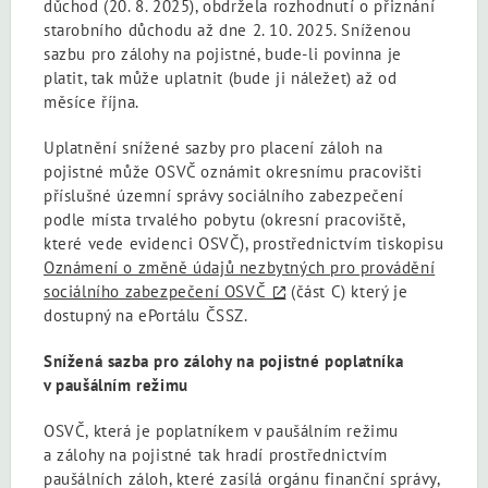
důchod (20. 8. 2025), obdržela rozhodnutí o přiznání
starobního důchodu až dne 2. 10. 2025. Sníženou
sazbu pro zálohy na pojistné, bude-li povinna je
platit, tak může uplatnit (bude ji náležet) až od
měsíce října.
Uplatnění snížené sazby pro placení záloh na
pojistné může OSVČ oznámit okresnímu pracovišti
příslušné územní správy sociálního zabezpečení
podle místa trvalého pobytu (okresní pracoviště,
které vede evidenci OSVČ), prostřednictvím tiskopisu
Oznámení o změně údajů nezbytných pro provádění
sociálního zabezpečení OSVČ
(část C) který je
dostupný na ePortálu ČSSZ.
Snížená sazba pro zálohy na pojistné poplatníka
v paušálním režimu
OSVČ, která je poplatníkem v paušálním režimu
a zálohy na pojistné tak hradí prostřednictvím
paušálních záloh, které zasílá orgánu finanční správy,