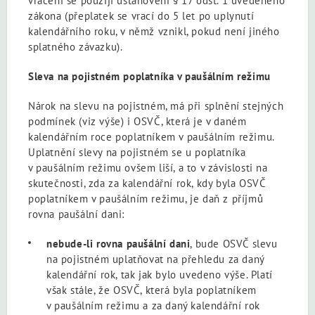
vrácení se použijí ustanovení § 17 odst. 1 uvedeného
zákona (přeplatek se vrací do 5 let po uplynutí
kalendářního roku, v němž vznikl, pokud není jiného
splatného závazku).
Sleva na pojistném poplatníka v paušálním režimu
Nárok na slevu na pojistném, má při splnění stejných
podmínek (viz výše) i OSVČ, která je v daném
kalendářním roce poplatníkem v paušálním režimu.
Uplatnění slevy na pojistném se u poplatníka
v paušálním režimu ovšem liší, a to v závislosti na
skutečnosti, zda za kalendářní rok, kdy byla OSVČ
poplatníkem v paušálním režimu, je daň z příjmů
rovna paušální dani:
nebude-li rovna paušální dani
, bude OSVČ slevu
na pojistném uplatňovat na přehledu za daný
kalendářní rok, tak jak bylo uvedeno výše. Platí
však stále, že OSVČ, která byla poplatníkem
v paušálním režimu a za daný kalendářní rok