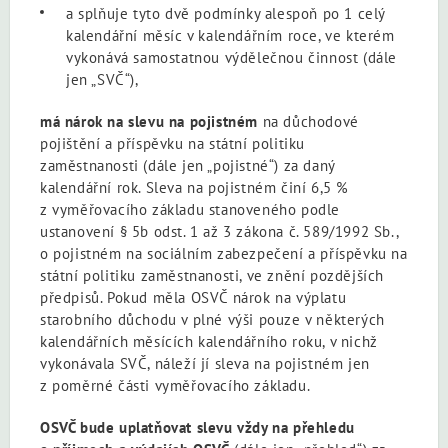
a splňuje tyto dvě podmínky alespoň po 1 celý
kalendářní měsíc v kalendářním roce, ve kterém
vykonává samostatnou výdělečnou činnost (dále
jen „SVČ“),
má nárok na slevu na pojistném
na důchodové
pojištění a příspěvku na státní politiku
zaměstnanosti (dále jen „pojistné“) za daný
kalendářní rok. Sleva na pojistném činí 6,5 %
z vyměřovacího základu stanoveného podle
ustanovení § 5b odst. 1 až 3 zákona č. 589/1992 Sb.,
o pojistném na sociálním zabezpečení a příspěvku na
státní politiku zaměstnanosti, ve znění pozdějších
předpisů. Pokud měla OSVČ nárok na výplatu
starobního důchodu v plné výši pouze v některých
kalendářních měsících kalendářního roku, v nichž
vykonávala SVČ, náleží jí sleva na pojistném jen
z poměrné části vyměřovacího základu.
OSVČ bude uplatňovat slevu vždy na přehledu