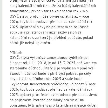
o příjmech a výdajích OSVČ
(dále jen „přehled“) za
daný kalendářní rok (tzn., že za každý kalendářní rok
samostatně), prvně však za kalendářní rok 2025.
OSVČ slevu proto může prvně uplatnit až v roce
2026, kdy bude podávat přehled za kalendářní rok
2025. Uplatnění slevy na pojistném se současně
aplikuje i při stanovení nižší sazby záloh za
kalendářní rok, za který je přehled podáván, pokud
nárok již nebyl uplatněn.
Příklad:
OSVČ, která vykonává samostatnou výdělečnou
činnost od 1. 11. 2018, je od 15. 3. 2025 poživatelem
starobního důchodu, který jí je vyplácen v plné výši.
Starobní důchod bude v plné výši pobírat po celý
zbytek kalendářního roku 2025 a stále bude
i vykonávat samostatnou výdělečnou činnost. V roce
2026, kdy bude podávat přehled za kalendářní rok
2025, uplatní prostřednictvím tohoto přehledu, slevu
na pojistném. Protože podmínky pro slevu na
pojistném, byly splněny pro kalendářní měsíce duben