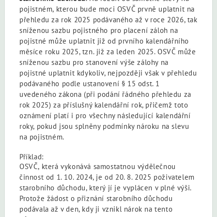
pojistném, kterou bude moci OSVČ prvně uplatnit na
přehledu za rok 2025 podávaného až v roce 2026, tak
sníženou sazbu pojistného pro placení záloh na
pojistné může uplatnit již od prvního kalendářního
měsíce roku 2025, tzn. již za leden 2025. OSVČ může
sníženou sazbu pro stanovení výše zálohy na
pojistné uplatnit kdykoliv, nejpozději však v přehledu
podávaného podle ustanovení § 15 odst. 1
uvedeného zákona (při podání řádného přehledu za
rok 2025) za příslušný kalendářní rok, přičemž toto
oznámení platí i pro všechny následující kalendářní
roky, pokud jsou splněny podmínky nároku na slevu
na pojistném.
Příklad:
OSVČ, která vykonává samostatnou výdělečnou
činnost od 1. 10. 2024, je od 20. 8. 2025 poživatelem
starobního důchodu, který jí je vyplácen v plné výši.
Protože žádost o přiznání starobního důchodu
podávala až v den, kdy ji vznikl nárok na tento