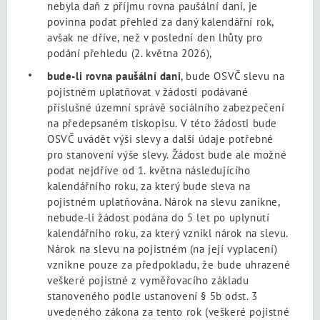
nebyla daň z příjmu rovna paušální dani, je
povinna podat přehled za daný kalendářní rok,
avšak ne dříve, než v poslední den lhůty pro
podání přehledu (2. května 2026),
bude-li rovna paušální dani
, bude OSVČ slevu na
pojistném uplatňovat v žádosti podávané
příslušné územní správě sociálního zabezpečení
na předepsaném tiskopisu. V této žádosti bude
OSVČ uvádět výši slevy a další údaje potřebné
pro stanovení výše slevy. Žádost bude ale možné
podat nejdříve od 1. května následujícího
kalendářního roku, za který bude sleva na
pojistném uplatňována. Nárok na slevu zanikne,
nebude-li žádost podána do 5 let po uplynutí
kalendářního roku, za který vznikl nárok na slevu.
Nárok na slevu na pojistném (na její vyplacení)
vznikne pouze za předpokladu, že bude uhrazené
veškeré pojistné z vyměřovacího základu
stanoveného podle ustanovení § 5b odst. 3
uvedeného zákona za tento rok (veškeré pojistné