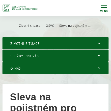
MENU
Životní situace
OSVČ
Sleva na pojistném pro OSVČ, která je poživatelem starobního důchodu
ŽIVOTNÍ SITUACE
SLUŽBY PRO VÁS
O NÁS
Sleva na
pojistném pro