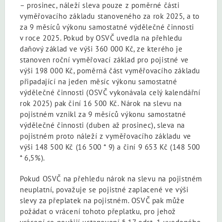
– prosinec, náleží sleva pouze z poměrné části
vyměřovacího základu stanoveného za rok 2025, a to
za 9 měsíců výkonu samostatné výdělečné činnosti
v roce 2025. Pokud by OSVČ uvedla na přehledu
daňový základ ve výši 360 000 Kč, ze kterého je
stanoven roční vyměřovací základ pro pojistné ve
výši 198 000 Kč, poměrná část vyměřovacího základu
připadající na jeden měsíc výkonu samostatné
výdělečné činnosti (OSVČ vykonávala celý kalendářní
rok 2025) pak činí 16 500 Kč. Nárok na slevu na
pojistném vznikl za 9 měsíců výkonu samostatné
výdělečné činnosti (duben až prosinec), sleva na
pojistném proto náleží z vyměřovacího základu ve
výši 148 500 Kč (16 500 * 9) a činí 9 653 Kč (148 500
* 6,5%).
Pokud OSVČ na přehledu nárok na slevu na pojistném
neuplatní, považuje se pojistné zaplacené ve výši
slevy za přeplatek na pojistném. OSVČ pak může
požádat o vrácení tohoto přeplatku, pro jehož