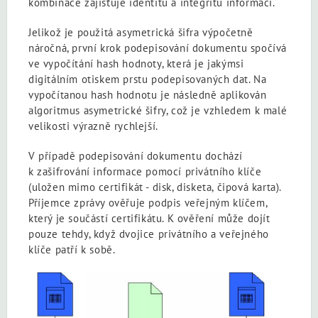
kombinace zajišťuje identitu a integritu informací.
Jelikož je použitá asymetrická šifra výpočetně
náročná, první krok podepisování dokumentu spočívá
ve vypočítání hash hodnoty, která je jakýmsi
digitálním otiskem prstu podepisovaných dat. Na
vypočítanou hash hodnotu je následně aplikován
algoritmus asymetrické šifry, což je vzhledem k malé
velikosti výrazně rychlejší.
V případě podepisování dokumentu dochází
k zašifrování informace pomocí privátního klíče
(uložen mimo certifikát - disk, disketa, čipová karta).
Příjemce zprávy ověřuje podpis veřejným klíčem,
který je součástí certifikátu. K ověření může dojít
pouze tehdy, když dvojice privátního a veřejného
klíče patří k sobě.