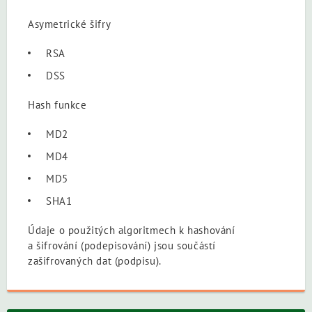
Asymetrické šifry
RSA
DSS
Hash funkce
MD2
MD4
MD5
SHA1
Údaje o použitých algoritmech k hashování
a šifrování (podepisování) jsou součástí
zašifrovaných dat (podpisu).