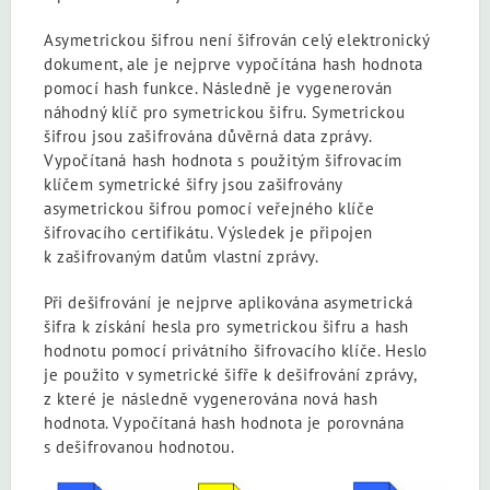
Asymetrickou šifrou není šifrován celý elektronický
dokument, ale je nejprve vypočítána hash hodnota
pomocí hash funkce. Následně je vygenerován
náhodný klíč pro symetrickou šifru. Symetrickou
šifrou jsou zašifrována důvěrná data zprávy.
Vypočítaná hash hodnota s použitým šifrovacím
klíčem symetrické šifry jsou zašifrovány
asymetrickou šifrou pomocí veřejného klíče
šifrovacího certifikátu. Výsledek je připojen
k zašifrovaným datům vlastní zprávy.
Při dešifrování je nejprve aplikována asymetrická
šifra k získání hesla pro symetrickou šifru a hash
hodnotu pomocí privátního šifrovacího klíče. Heslo
je použito v symetrické šifře k dešifrování zprávy,
z které je následně vygenerována nová hash
hodnota. Vypočítaná hash hodnota je porovnána
s dešifrovanou hodnotou.