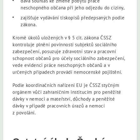
dává souhlas ke změně pobytu práce
neschopného občana při jeho odjezdu do ciziny,
zajišťuje vydávání tiskopisů předepsaných podle
zákona.
Kromě úkolů uložených v § 5 cit. zákona ČSSZ
kontroluje plnění povinností subjektů sociálního
zabezpečení, posuzuje zdravotní stav a pracovní
schopnost občanů pro účely sociálního zabezpečení,
vede evidenci práce neschopných občanů a v
určených případech provádí nemocenské pojištění.
Podle koordinačních nařízení EU je ČSSZ styčným
orgánem vůči zahraničním institucím pro peněžité
dávky v nemoci a mateřství, důchody a peněžité
dávky v případě pracovních úrazů a nemocí
z povolání.