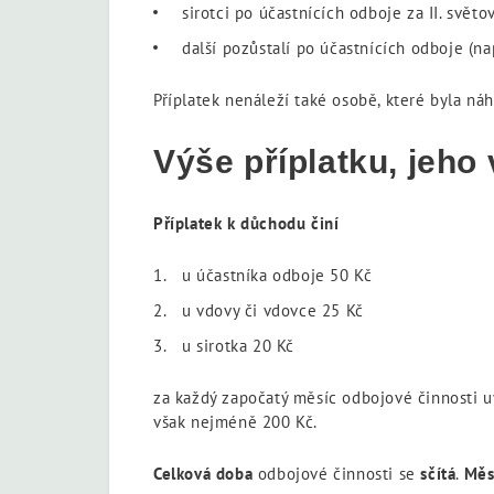
sirotci po účastnících odboje za II. světo
další pozůstalí po účastnících odboje (nap
Příplatek nenáleží také osobě, které byla n
Výše příplatku, jeho
Příplatek k důchodu činí
u účastníka odboje 50 Kč
u vdovy či vdovce 25 Kč
u sirotka 20 Kč
za každý započatý měsíc odbojové činnosti u
však nejméně 200 Kč.
Celková doba
odbojové činnosti se
sčítá
.
Měs