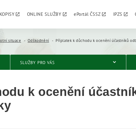
KOPISY
ONLINE SLUŽBY
ePortál ČSSZ
IPZS
otní situace
Odškodnění
Příplatek k důchodu k ocenění účastníků odboje za I. a II. světové válk
SLUŽBY PRO VÁS
hodu k ocenění účastník
lky