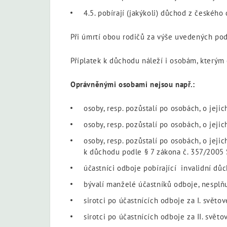
4.5. pobírají (jakýkoli) důchod z českého
Při úmrtí obou rodičů za výše uvedených pod
Příplatek k důchodu náleží i osobám, kterým
Oprávněnými osobami nejsou např.:
osoby, resp. pozůstalí po osobách, o jeji
osoby, resp. pozůstalí po osobách, o jeji
osoby, resp. pozůstalí po osobách, o jej
k důchodu podle § 7 zákona č. 357/2005 S
účastníci odboje pobírající invalidní dů
bývalí manželé účastníků odboje, nesplň
sirotci po účastnících odboje za I. světov
sirotci po účastnících odboje za II. světo