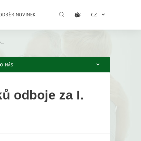
CZ
ODBĚR NOVINEK
y
O NÁS
ů odboje za I.