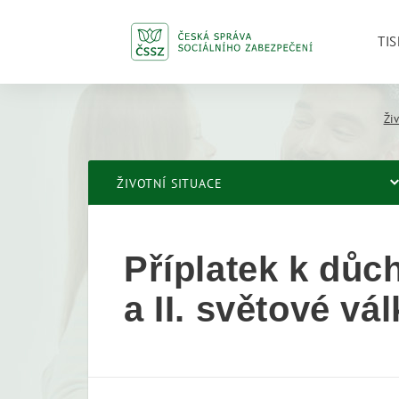
TIS
Živ
ŽIVOTNÍ SITUACE
Příplatek k důc
a II. světové vá