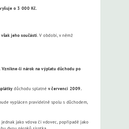
vyšuje o
3 000 Kč.
 však jeho součástí
. V období, v němž
. Vznikne-li nárok na výplatu důchodu po
splátky
důchodu splatné
v červenci 2009.
ž bude vyplácen pravidelně spolu s důchodem,
, jednak jako vdova či vdovec, popřípadě jako
běhu dvou nároků sirotka.