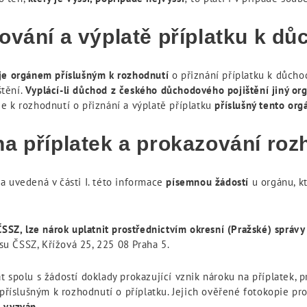
ování a výplatě příplatku k d
 je orgánem příslušným k rozhodnutí
o přiznání příplatku k důchod
štění.
Vyplácí-li důchod z českého důchodového pojištění jiný or
 je k rozhodnutí o přiznání a výplatě příplatku
příslušný tento org
na příplatek a prokazování ro
 uvedená v části I. této informace
písemnou žádostí
u orgánu, kt
ČSSZ, lze nárok uplatnit prostřednictvím okresní (Pražské) správ
u ČSSZ, Křížová 25, 225 08 Praha 5.
 spolu s žádostí doklady prokazující vznik nároku na příplatek, p
íslušným k rozhodnutí o příplatku. Jejich ověřené fotokopie pr
u vyzván
.