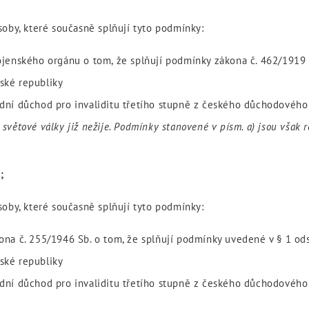
soby, které současně splňují tyto podmínky:
 vojenského orgánu o tom, že splňují podmínky zákona č. 462/1919 
eské republiky
idní důchod pro invaliditu třetího stupně z českého důchodového 
. světové války již nežije. Podmínky stanovené v písm. a) jsou však
;
soby, které současně splňují tyto podmínky:
ákona č. 255/1946 Sb. o tom, že splňují podmínky uvedené v § 1 o
eské republiky
idní důchod pro invaliditu třetího stupně z českého důchodového