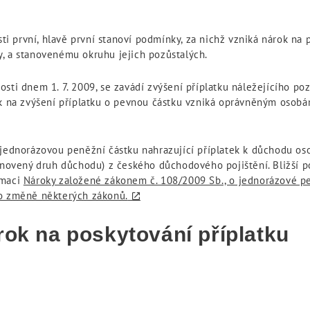
sti první, hlavě první stanoví podmínky, za nichž vzniká nárok na
lky, a stanovenému okruhu jejich pozůstalých.
sti dnem 1. 7. 2009, se zavádí zvýšení příplatku náležejícího po
ok na zvýšení příplatku o pevnou částku vzniká oprávněným osobá
 jednorázovou peněžní částku nahrazující příplatek k důchodu os
tanovený druh důchodu) z českého důchodového pojištění. Bližší p
rmaci
Nároky založené zákonem č. 108/2009 Sb., o jednorázové pen
 o změně některých zákonů.
rok na poskytování příplatku