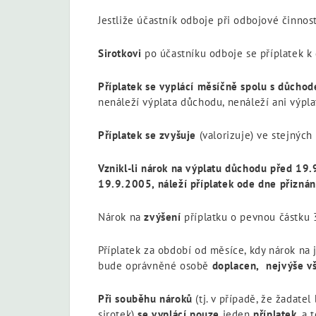
Jestliže účastník odboje při odbojové činnos
Sirotkovi
po účastníku odboje se příplatek 
Příplatek se vyplácí měsíčně spolu s důcho
nenáleží výplata důchodu, nenáleží ani výplat
Příplatek se zvyšuje
(valorizuje) ve stejnýc
Vznikl-li nárok na výplatu důchodu před 19.
19.9.2005, náleží příplatek ode dne přizná
Nárok na
zvýšení
příplatku o pevnou částku 
Příplatek za období od měsíce, kdy nárok na
bude oprávněné osobě
doplacen,
nejvýše vš
Při souběhu nároků
(tj. v případě, že žadat
sirotek)
se vyplácí pouze
jeden
příplatek
, a 