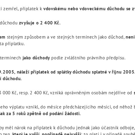
ti zemřel, příplatek k
vdovskému nebo vdoveckému důchodu
se z
k důchodu
zvyšuje o
2 400 Kč.
dem
stejným způsobem a ve stejných termínech jako důchod,
není
a příplatku.
h termínech
jako důchody
podle zvláštního právního předpisu.
9.2005, náleží příplatek od splátky důchodu splatné v říjnu 2005
ní důchodu.
3 000 Kč, resp. 2 400 Kč, vzniká oprávněným osobám nejdříve od
 jeho výplatu vznikl, do měsíce předcházejícího měsíci, od něho
ak za 5 roků zpětně od podání žádosti.
el by měl nárok na příplatek k důchodu jednak jako účastník odboje
to ten,
který je vyšší, popřípadě nejvyšší
; to platí i v případě sou