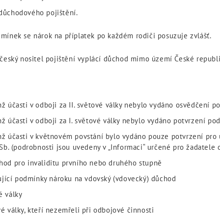
 důchodového pojištění.
mínek se nárok na příplatek po každém rodiči posuzuje zvlášť.
 český nositel pojištění vyplácí důchod mimo území České republi
chž účasti v odboji za II. světové války nebylo vydáno osvědčení 
chž účasti v odboji za I. světové války nebylo vydáno potvrzení po
ichž účasti v květnovém povstání bylo vydáno pouze potvrzení pro 
b. (podrobnosti jsou uvedeny v „Informaci“ určené pro žadatele 
chod pro invaliditu prvního nebo druhého stupně
ující podmínky nároku na vdovský (vdovecký) důchod
é války
vé války, kteří nezemřeli při odbojové činnosti