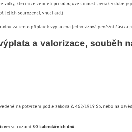
vé války, kteří sice zemřeli při odbojové činnosti, avšak v době jej
ř. jejich sourozenci, vnuci atd.)
áhradou za tento příplatek vyplacena jednorázová peněžní částka 
 výplata a valorizace, souběh 
vedené na potvrzení podle zákona č. 462/1919 Sb. nebo na osvěd
ícem
se rozumí
30 kalendářních dnů
.