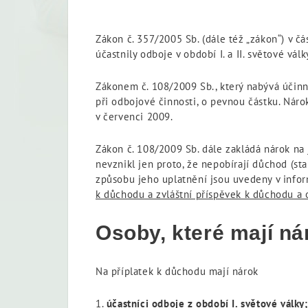
Zákon č. 357/2005 Sb. (dále též „zákon“) v čá
účastnily odboje v období I. a II. světové vá
Zákonem č. 108/2009 Sb., který nabývá účinno
při odbojové činnosti, o pevnou částku. Nár
v červenci 2009.
Zákon č. 108/2009 Sb. dále zakládá nárok na
nevznikl jen proto, že nepobírají důchod (s
způsobu jeho uplatnění jsou uvedeny v info
k důchodu a zvláštní příspěvek k důchodu a
Osoby, které mají ná
Na příplatek k důchodu mají nárok
1.
účastníci odboje z období I. světové války;