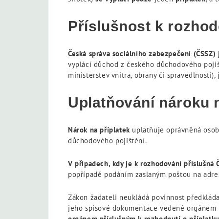
Příslušnost k rozhod
Česká správa sociálního zabezpečení (ČSSZ)
vyplácí důchod z českého důchodového poji
ministerstev vnitra, obrany či spravedlnosti),
Uplatňování nároku 
Nárok na příplatek
uplatňuje oprávněná osoba
důchodového pojištění.
V případech, kdy je k rozhodování příslušná 
popřípadě podáním zaslaným poštou na adres
Zákon žadateli neukládá povinnost předkládat
jeho spisové dokumentace vedené orgánem př
orgánem příslušným k rozhodnutí o příplatk