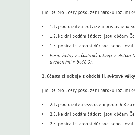
jimi se pro účely posouzení nároku rozumí o
1.1. jsou držiteli potvrzení příslušného
1.2. ke dni podání žádosti jsou občany Č
1.3. pobírají starobní důchod nebo inval
Pozn: žádný z účastníků odboje z období I
uvedenými v bodě 3).
2.
účastníci odboje z období II. světové války
jimi se pro účely posouzení nároku rozumí o
2.1. jsou držiteli osvědčení podle § 8 z
2.2. ke dni podání žádosti jsou občany Č
2.3. pobírají starobní důchod nebo inval