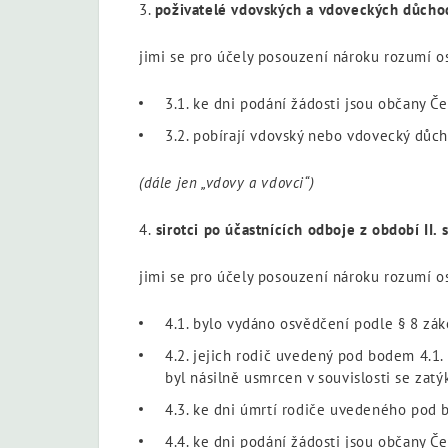
3.
poživatelé vdovských a vdoveckých důchodů
jimi se pro účely posouzení nároku rozumí o
3.1. ke dni podání žádosti jsou občany Č
3.2. pobírají vdovský nebo vdovecký důc
(dále jen „vdovy a vdovci“)
4.
sirotci po účastnících odboje z období II. 
jimi se pro účely posouzení nároku rozumí o
4.1. bylo vydáno osvědčení podle § 8 zá
4.2. jejich rodič uvedený pod bodem 4.1
byl násilně usmrcen v souvislosti se zat
4.3. ke dni úmrtí rodiče uvedeného pod 
4.4. ke dni podání žádosti jsou občany Č