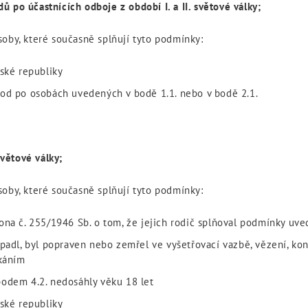
 po účastnících odboje z období I. a II. světové války;
soby, které současně splňují tyto podmínky:
eské republiky
hod po osobách uvedených v bodě 1.1. nebo v bodě 2.1.
světové války;
soby, které současně splňují tyto podmínky:
kona č. 255/1946 Sb. o tom, že jejich rodič splňoval podmínky uv
. padl, byl popraven nebo zemřel ve vyšetřovací vazbě, vězení, 
ýkáním
bodem 4.2. nedosáhly věku 18 let
eské republiky