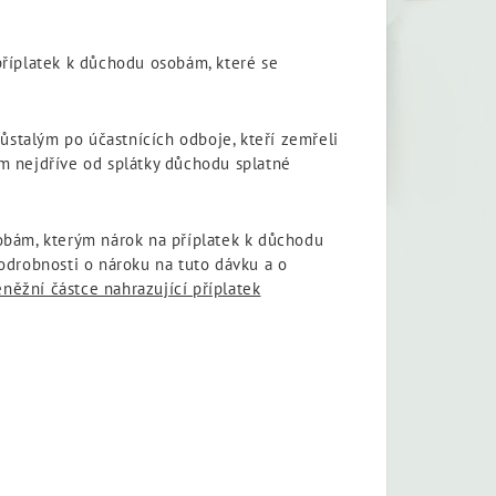
 příplatek k důchodu osobám, které se
zůstalým po účastnících odboje, kteří zemřeli
m nejdříve od splátky důchodu splatné
obám, kterým nárok na příplatek k důchodu
odrobnosti o nároku na tuto dávku a o
ěžní částce nahrazující příplatek