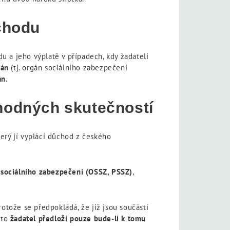
ůchodu
u a jeho výplatě v případech, kdy žadateli
gán
(tj. orgán sociálního zabezpečení
án
.
zhodných skutečností
erý jí vyplácí důchod z českého
y sociálního zabezpečení (OSSZ, PSSZ)
,
rotože se předpokládá, že již jsou součástí
oto
žadatel předloží pouze bude-li k tomu