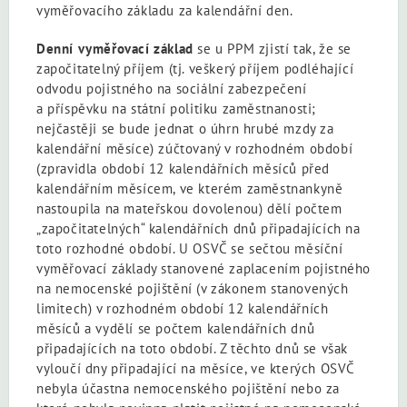
vyměřovacího základu za kalendářní den.
Denní vyměřovací základ
se u PPM zjistí tak, že se
započitatelný příjem (tj. veškerý příjem podléhající
odvodu pojistného na sociální zabezpečení
a příspěvku na státní politiku zaměstnanosti;
nejčastěji se bude jednat o úhrn hrubé mzdy za
kalendářní měsíce) zúčtovaný v rozhodném období
(zpravidla období 12 kalendářních měsíců před
kalendářním měsícem, ve kterém zaměstnankyně
nastoupila na mateřskou dovolenou) dělí počtem
„započitatelných“ kalendářních dnů připadajících na
toto rozhodné období. U OSVČ se sečtou měsíční
vyměřovací základy stanovené zaplacením pojistného
na nemocenské pojištění (v zákonem stanovených
limitech) v rozhodném období 12 kalendářních
měsíců a vydělí se počtem kalendářních dnů
připadajících na toto období. Z těchto dnů se však
vyloučí dny připadající na měsíce, ve kterých OSVČ
nebyla účastna nemocenského pojištění nebo za