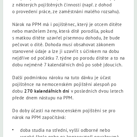
z některých pojištěných činností (např. z dohod
o provedení práce, ze zaměstnání malého rozsahu).
Nárok na PPM má i pojištěnec, který je otcem dítěte
nebo manželem ženy, která dítě porodila, pokud
s matkou dítěte uzavřel písemnou dohodu, že bude
pečovat o dítě. Dohoda musí obsahovat zákonem
stanovené údaje a lze ji uzavřít s účinkem na dobu
nejdříve od počátku 7. týdne po porodu dítěte a to na
dobu nejméně 7 kalendářních dnů po sobě jdoucích.
Další podmínkou nároku na tuto dávku je účast
pojištěnce na nemocenském pojištění alespoň po
dobu
270 kalendářních dní
v posledních dvou letech
přede dnem nástupu na PPM.
Do doby účasti na nemocenském pojištění se pro
nárok na PPM započítává:
doba studia na střední, vyšší odborné nebo
vysoké škole nebo na konzervatoři považovaná