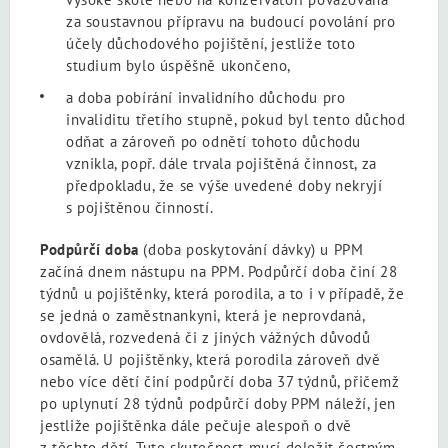
za soustavnou přípravu na budoucí povolání pro
účely důchodového pojištění, jestliže toto
studium bylo úspěšně ukončeno,
a doba pobírání invalidního důchodu pro
invaliditu třetího stupně, pokud byl tento důchod
odňat a zároveň po odnětí tohoto důchodu
vznikla, popř. dále trvala pojištěná činnost, za
předpokladu, že se výše uvedené doby nekryjí
s pojištěnou činností.
Podpůrčí doba
(doba poskytování dávky) u PPM
začíná dnem nástupu na PPM. Podpůrčí doba činí 28
týdnů u pojištěnky, která porodila, a to i v případě, že
se jedná o zaměstnankyni, která je neprovdaná,
ovdovělá, rozvedená či z jiných vážných důvodů
osamělá. U pojištěnky, která porodila zároveň dvě
nebo více dětí činí podpůrčí doba 37 týdnů, přičemž
po uplynutí 28 týdnů podpůrčí doby PPM náleží, jen
jestliže pojištěnka dále pečuje alespoň o dvě
z těchto dětí. Tuto skutečnost musí doložit čestným