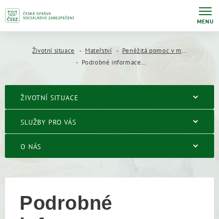
MENU
Životní situace
Mateřství
Peněžitá pomoc v mateřství
Podrobné informace o peněžité pomoci v mateřství
ŽIVOTNÍ SITUACE
SLUŽBY PRO VÁS
O NÁS
Podrobné