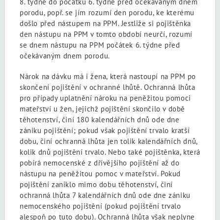
8. týdne do počátku 6. týdne před očekávaným dnem
porodu, popř. se jím rozumí den porodu, ke kterému
došlo před nástupem na PPM. Jestliže si pojištěnka
den nástupu na PPM v tomto období neurčí, rozumí
se dnem nástupu na PPM počátek 6. týdne před
očekávaným dnem porodu.
Nárok na dávku má i žena, která nastoupí na PPM po
skončení pojištění v ochranné lhůtě. Ochranná lhůta
pro případy uplatnění nároku na peněžitou pomoci
mateřství u žen, jejichž pojištění skončilo v době
těhotenství, činí 180 kalendářních dnů ode dne
zániku pojištění; pokud však pojištění trvalo kratší
dobu, činí ochranná lhůta jen tolik kalendářních dnů,
kolik dnů pojištění trvalo. Nebo také pojištěnka, která
pobírá nemocenské z dřívějšího pojištění až do
nástupu na peněžitou pomoc v mateřství. Pokud
pojištění zaniklo mimo dobu těhotenství, činí
ochranná lhůta 7 kalendářních dnů ode dne zániku
nemocenského pojištění (pokud pojištění trvalo
alespoň po tuto dobu). Ochranná lhůta však neplyne