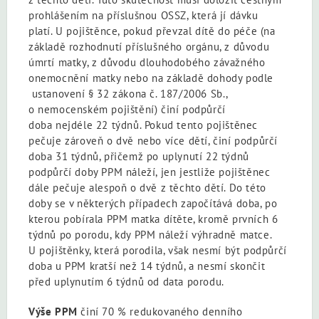
prohlášením na příslušnou OSSZ, která jí dávku
platí. U pojištěnce, pokud převzal dítě do péče (na
základě rozhodnutí příslušného orgánu, z důvodu
úmrtí matky, z důvodu dlouhodobého závažného
onemocnění matky nebo na základě dohody podle
ustanovení § 32 zákona č. 187/2006 Sb.,
o nemocenském pojištění) činí podpůrčí
doba nejdéle 22 týdnů. Pokud tento pojištěnec
pečuje zároveň o dvě nebo více dětí, činí podpůrčí
doba 31 týdnů, přičemž po uplynutí 22 týdnů
podpůrčí doby PPM náleží, jen jestliže pojištěnec
dále pečuje alespoň o dvě z těchto dětí. Do této
doby se v některých případech započítává doba, po
kterou pobírala PPM matka dítěte, kromě prvních 6
týdnů po porodu, kdy PPM náleží výhradně matce.
U pojištěnky, která porodila, však nesmí být podpůrčí
doba u PPM kratší než 14 týdnů, a nesmí skončit
před uplynutím 6 týdnů od data porodu.
Výše PPM
činí 70 % redukovaného denního