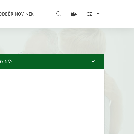
CZ
ODBĚR NOVINEK
í
O NÁS