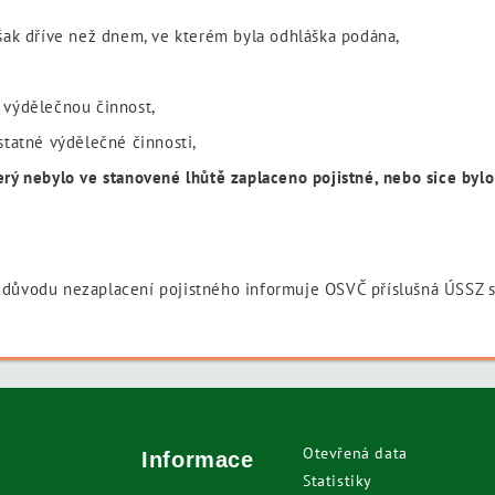
však dříve než dnem, ve kterém byla odhláška podána,
 výdělečnou činnost,
statné výdělečné činnosti,
ý nebylo ve stanovené lhůtě zaplaceno pojistné, nebo sice bylo z
 důvodu nezaplacení pojistného informuje OSVČ příslušná ÚSSZ 
Otevřená data
Informace
Statistiky