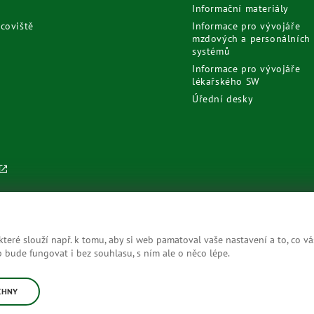
Informační materiály
coviště
Informace pro vývojáře
mzdových a personálních
systémů
Informace pro vývojáře
lékařského SW
Úřední desky
eré slouží např. k tomu, aby si web pamatoval vaše nastavení a to, co vá
bude fungovat i bez souhlasu, s ním ale o něco lépe.
CHNY