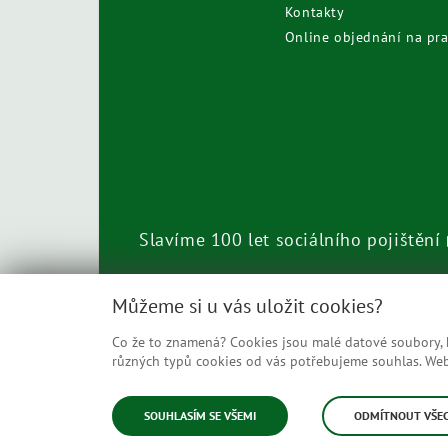
Kontakty
Online objednání na pra
Slavíme 100 let sociálního pojištění
Call centrum
800 050 248
Můžeme si u vás uložit cookies?
Co že to znamená? Cookies jsou malé datové soubory, kt
různých typů cookies od vás potřebujeme souhlas. Web 
© Česká správa sociálního zabezpečení
SOUHLASÍM SE VŠEMI
ODMÍTNOUT VŠE