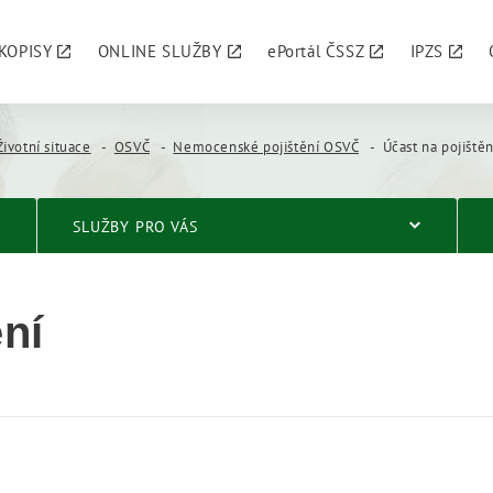
KOPISY
ONLINE SLUŽBY
ePortál ČSSZ
IPZS
Životní situace
OSVČ
Nemocenské pojištění OSVČ
Účast na pojištěn
SLUŽBY PRO VÁS
ění