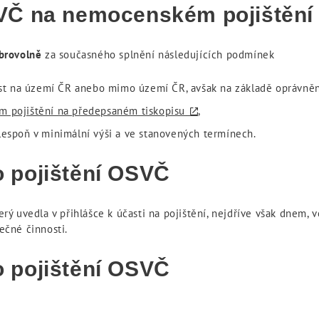
VČ na nemocenském pojištění
brovolně
za současného splnění následujících podmínek
t na území ČR anebo mimo území ČR, avšak na základě oprávnění 
m pojištění na předepsaném tiskopisu
,
lespoň v minimální výši a ve stanovených termínech.
 pojištění OSVČ
 uvedla v přihlášce k účasti na pojištění, nejdříve však dnem, v
čné činnosti.
 pojištění OSVČ