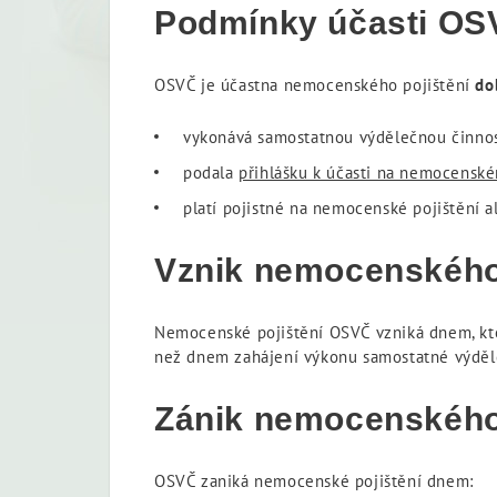
Podmínky účasti OS
OSVČ je účastna nemocenského pojištění
do
vykonává samostatnou výdělečnou činnos
podala
přihlášku k účasti na nemocenské
platí pojistné na nemocenské pojištění a
Vznik nemocenského
Nemocenské pojištění OSVČ vzniká dnem, který
než dnem zahájení výkonu samostatné výděle
Zánik nemocenského
OSVČ zaniká nemocenské pojištění dnem: