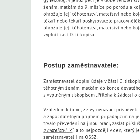
gynekolog, v jehož péči je v době těhotenstv
ženám, matkám do 9. měsíce po porodu a koj
ohrožuje její těhotenství, mateřství nebo ko
lékaři nebo lékaři poskytovatele pracovnělék
ohrožuje její těhotenství, mateřství nebo ko
vyplnit část D. tiskopisu.
Postup zaměstnavatele:
Zaměstnavatel doplní údaje v části C. tiskopi
těhotným ženám, matkám do konce devátého m
s vyplněným tiskopisem „Příloha k žádosti o
Vzhledem k tomu, že vyrovnávací příspěvek 
a započitatelným příjmem připadajícím na je
trvalo převedení na jinou práci, zaslat příslu
a mateřství
“, a to nejpozději v den, který
zaměstnavatel i na OSSZ.