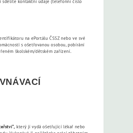
 sdělíte kontaktní údaje (telefonní číslo
entifikátoru na ePortálu ČSSZ nebo ve své
 domácnosti s ošetřovanou osobou, pobírání
zavřeném školském/dětském zařízení.
ROVNÁVACÍ
eřství“,
který jí vydá ošetřující lékař nebo