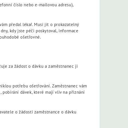
lefonní číslo nebo e-mailovou adresu),
vám předal lékař. Musí jít o prokazatelný
ny, kdy jste péči poskytoval, informace
dlouhodobé ošetřovné.
žuje za žádost o dávku a zaměstnanec ji
vzniklou potřebu ošetřování. Zaměstnanec vám
 pobírání dávek, které mají vliv na přiznání
navatele o žádosti zaměstnance o dávku