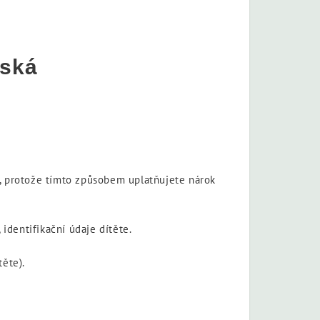
vská
ení, protože tímto způsobem uplatňujete nárok
 identifikační údaje dítěte.
těte).