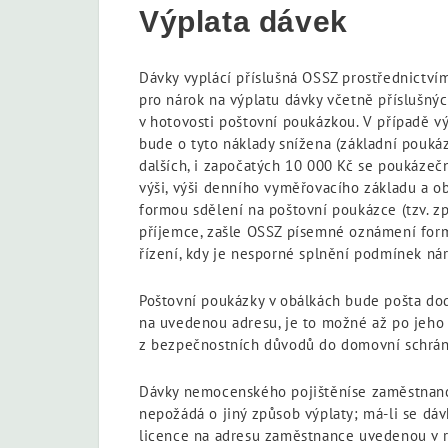
Výplata dávek
Dávky vyplácí příslušná OSSZ prostřednictvím
pro nárok na výplatu dávky včetně příslušný
v hotovosti poštovní poukázkou. V případě vý
bude o tyto náklady snížena (základní pouká
dalších, i započatých 10 000 Kč se poukázeč
výši, výši denního vyměřovacího základu a o
formou sdělení na poštovní poukázce (tzv. z
příjemce, zašle OSSZ písemné oznámení form
řízení, kdy je nesporné splnění podmínek náro
Poštovní poukázky v obálkách bude pošta do
na uvedenou adresu, je to možné až po jeho 
z bezpečnostních důvodů do domovní schrán
Dávky nemocenského pojištěníse zaměstnanc
nepožádá o jiný způsob výplaty; má-li se dáv
licence na adresu zaměstnance uvedenou v re