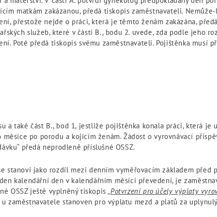
í a mateřství. V části A. potvrdí gynekolog předpokládaný den po
ícím matkám zakázanou, předá tiskopis zaměstnavateli. Nemůže-li
jení, přestože nejde o práci, která je těmto ženám zakázána, před
ařských služeb, které v části B., bodu 2. uvede, zda podle jeho ro
jení. Poté předá tiskopis svému zaměstnavateli. Pojištěnka musí 
su a také část B., bod 1, jestliže pojištěnka konala práci, která 
ěsíce po porodu a kojícím ženám. Žádost o vyrovnávací příspěve
 dávku“ předá neprodleně příslušné OSSZ.
se stanoví jako rozdíl mezi denním vyměřovacím základem před 
den kalendářní den v kalendářním měsíci převedení, je zaměstna
šné OSSZ ještě vyplněný tiskopis „
Potvrzení pro účely výplaty vyro
 je u zaměstnavatele stanoven pro výplatu mezd a platů za uplynulý