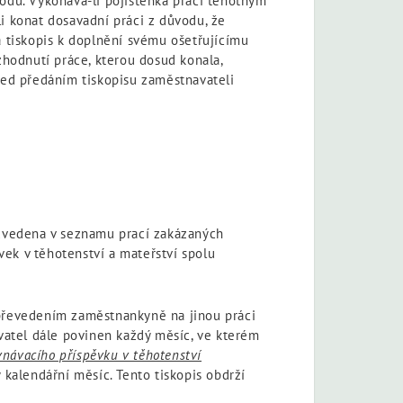
rodu. Vykonává-li pojištěnka práci těhotným
 konat dosavadní práci z důvodu, že
á tiskopis k doplnění svému ošetřujícímu
zhodnutí práce, kterou dosud konala,
před předáním tiskopisu zaměstnavateli
je uvedena v seznamu prací zakázaných
k v těhotenství a mateřství spolu
převedením zaměstnankyně na jinou práci
vatel dále povinen každý měsíc, ve kterém
vnávacího příspěvku v těhotenství
 kalendářní měsíc. Tento tiskopis obdrží