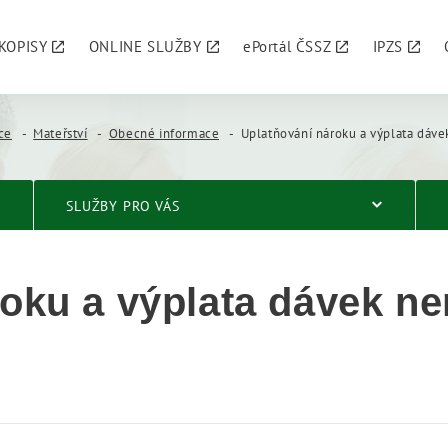
KOPISY
ONLINE SLUŽBY
ePortál ČSSZ
IPZS
ace
Mateřství
Obecné informace
Uplatňování nároku a výplata dávek nemocens
SLUŽBY PRO VÁS
roku a výplata dávek 