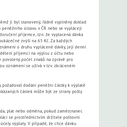
němž jí byl stanovený, řádně vyplněný doklad
u peněžního ústavu v ČR nebo se vyplácejí
 doručení příjemce, tzn. že vyplacená dávka
poukázečné zvýší na 65 Kč. Za každých
známení o druhu vyplácené dávky, její denní
dělení příjemci na výpisu z účtu nebo
je povolený počet znaků na zprávě pro
ou oznámení se užívá v tzv. zkráceném
 požadoval dodání peněžní částky k výplatě
ukázaných částek může být ze strany pošty
zda, plat nebo odměna, pokud zaměstnanec
lácí se prostřednictvím držitele poštovní
čely výplaty. V případě, že chce dávku