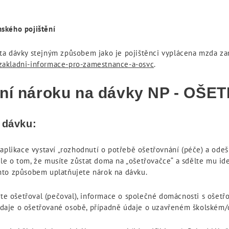
ského pojištění
ta dávky stejným způsobem jako je pojištěnci vyplácena mzda za
zakladni-informace-pro-zamestnance-a-osvc
.
ání nároku na dávky NP - OŠ
 dávku:
aplikace vystaví „rozhodnutí o potřebě ošetřovnání (péče) a odešl
 o tom, že musíte zůstat doma na „ošetřovačce“ a sdělte mu identi
mto způsobem uplatňujete nárok na dávku.
ste ošetřoval (pečoval), informace o společné domácnosti s ošetř
, údaje o ošetřované osobě, případně údaje o uzavřeném školském/