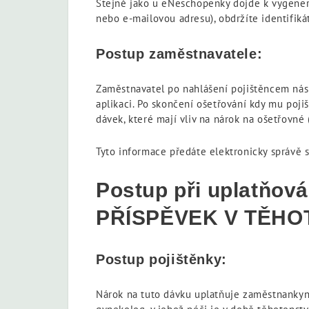
Stejně jako u eNeschopenky dojde k vygenerov
nebo e-mailovou adresu), obdržíte identifiká
Postup zaměstnavatele:
Zaměstnavatel po nahlášení pojištěncem násl
aplikaci. Po skončení ošetřování kdy mu poji
dávek, které mají vliv na nárok na ošetřovné
Tyto informace předáte elektronicky správě 
Postup při uplatňov
PŘÍSPĚVEK V TĚHO
Postup pojištěnky:
Nárok na tuto dávku uplatňuje zaměstnankyn