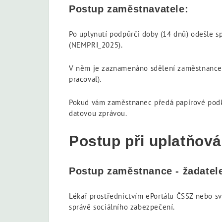
Postup zaměstnavatele:
Po uplynutí podpůrčí doby (14 dnů) odešle 
(NEMPRI_2025).
V něm je zaznamenáno sdělení zaměstnance 
pracoval).
Pokud vám zaměstnanec předá papírové podkl
datovou zprávou.
Postup při uplatňov
Postup zaměstnance - žadatel
Lékař prostřednictvím ePortálu ČSSZ nebo sv
správě sociálního zabezpečení.