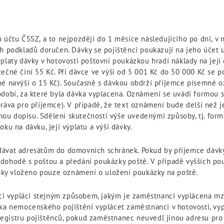
 účtu ČSSZ, a to nejpozději do 1 měsíce následujícího po dni, v 
ch podkladů doručen. Dávky se pojištěnci poukazují na jeho účet 
platy dávky v hotovosti poštovní poukázkou hradí náklady na její
zečné činí 55 Kč. Při dávce ve výši od 5 001 Kč do 50 000 Kč se 
né navýší o 15 Kč). Současně s dávkou obdrží příjemce písemné o
bdobí, za které byla dávka vyplacena. Oznámení se uvádí formou s
práva pro příjemce). V případě, že text oznámení bude delší než 
ou dopisu. Sdělení skutečností výše uvedenými způsoby, tj. form
ku na dávku, její výplatu a výši dávky.
dávat adresátům do domovních schránek. Pokud by příjemce dávky
dohodě s poštou a předání poukázky poště. V případě vyšších po
ky vloženo pouze oznámení o uložení poukázky na poště.
i vyplácí stejným způsobem, jakým je zaměstnanci vyplácena m
ka nemocenského pojištění vyplácet zaměstnanci v hotovosti, vyp
gistru pojištěnců, pokud zaměstnanec neuvedl jinou adresu pro ú