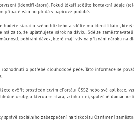
vrzení (identifikátoru). Pokud lékaři sdělíte kontaktní údaje (te
ném případě vám ho předá v papírové podobě.
 budete starat o svého blízkého a sdělte mu identifikátor, který 
má za to, že uplatňujete nárok na dávku. Sdělte zaměstnavateli d
mácnosti, pobírání dávek, které mají vliv na přiznání nároku na 
r rozhodnutí o potřebě dlouhodobé péče. Tato informace se pova
t.
můžete ověřit prostřednictvím ePortálu ČSSZ nebo své aplikace, 
hledně osoby, o kterou se stará, vztahu k ní, společné domácnosti,
cky správě sociálního zabezpečení na tiskopisu Oznámení zaměst