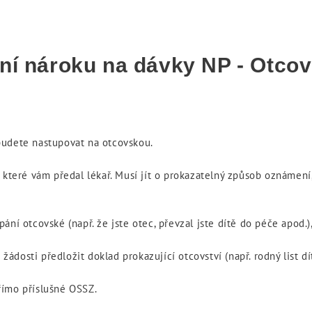
ání nároku na dávky NP - Otco
budete nastupovat na otcovskou.
oru, které vám předal lékař. Musí jít o prokazatelný způsob oznám
ní otcovské (např. že jste otec, převzal jste dítě do péče apod.),
 žádosti předložit doklad prokazující otcovství (např. rodný list dí
římo příslušné OSSZ.