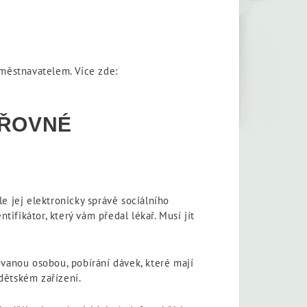
městnavatelem. Více zde:
ETŘOVNÉ
e jej elektronicky správě sociálního
fikátor, který vám předal lékař. Musí jít
ovanou osobou, pobírání dávek, které mají
dětském zařízení.