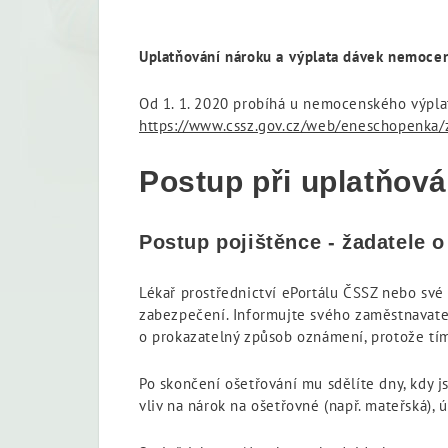
Uplatňování nároku a výplata dávek nemocen
Od 1. 1. 2020 probíhá u nemocenského výpla
https://www.cssz.gov.cz/web/eneschopenka/
Postup při uplatňov
Postup pojištěnce - žadatele o
Lékař prostřednictví ePortálu ČSSZ nebo své 
zabezpečení. Informujte svého zaměstnavatele
o prokazatelný způsob oznámení, protože tí
Po skončení ošetřování mu sdělíte dny, kdy j
vliv na nárok na ošetřovné (např. mateřská)