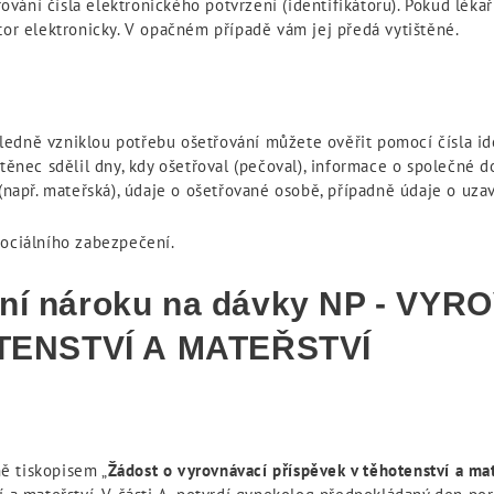
ání čísla elektronického potvrzení (identifikátoru). Pokud lékaři
tor elektronicky. V opačném případě vám jej předá vytištěné.
edně vzniklou potřebu ošetřování můžete ověřit pomocí čísla id
štěnec sdělil dny, kdy ošetřoval (pečoval), informace o společné
 (např. mateřská), údaje o ošetřované osobě, případně údaje o u
sociálního zabezpečení.
ání nároku na dávky NP - VY
TENSTVÍ A MATEŘSTVÍ
ě tiskopisem „
Žádost o vyrovnávací příspěvek v těhotenství a mat