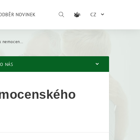
CZ
ODBĚR NOVINEK
kého pojištění
O NÁS
nemocenského