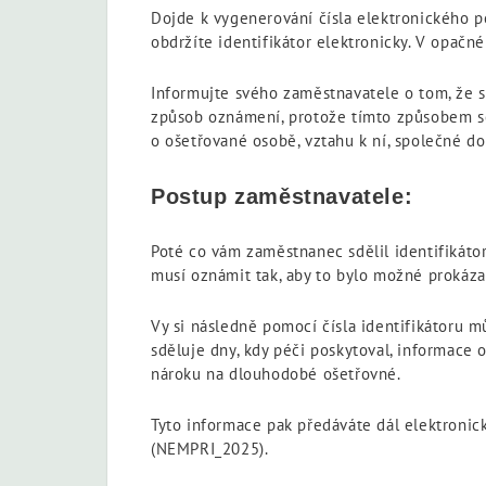
Dojde k vygenerování čísla elektronického pot
obdržíte identifikátor elektronicky. V opač
Informujte svého zaměstnavatele o tom, že se
způsob oznámení, protože tímto způsobem se 
o ošetřované osobě, vztahu k ní, společné do
Postup zaměstnavatele:
Poté co vám zaměstnanec sdělil identifikáto
musí oznámit tak, aby to bylo možné prokáza
Vy si následně pomocí čísla identifikátoru 
sděluje dny, kdy péči poskytoval, informace o
nároku na dlouhodobé ošetřovné.
Tyto informace pak předáváte dál elektroni
(NEMPRI_2025).