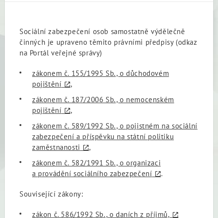
Sociální zabezpečení osob samostatně výdělečně
činných je upraveno těmito právními předpisy (odkaz
na Portál veřejné správy)
zákonem č. 155/1995 Sb., o důchodovém
pojištění
,
zákonem č. 187/2006 Sb., o nemocenském
pojištění
,
zákonem č. 589/1992 Sb., o pojistném na sociální
zabezpečení a příspěvku na státní politiku
zaměstnanosti
,
zákonem č. 582/1991 Sb., o organizaci
a provádění sociálního zabezpečení
.
Související zákony:
zákon č. 586/1992 Sb., o daních z příjmů,