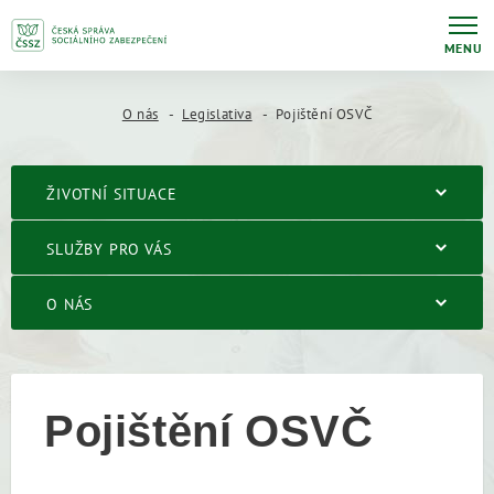
MENU
O nás
Legislativa
Pojištění OSVČ
ŽIVOTNÍ SITUACE
SLUŽBY PRO VÁS
O NÁS
Pojištění OSVČ