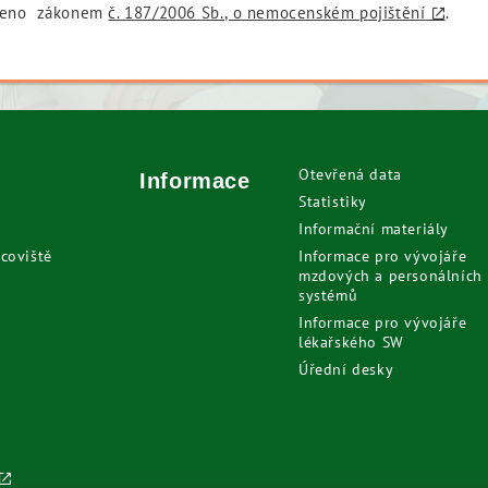
aveno zákonem
č. 187/2006 Sb., o nemocenském pojištění
.
Otevřená data
Informace
Statistiky
Informační materiály
coviště
Informace pro vývojáře
mzdových a personálních
systémů
Informace pro vývojáře
lékařského SW
Úřední desky