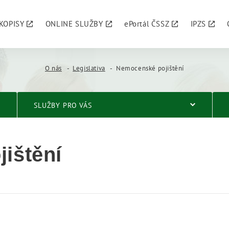
KOPISY
ONLINE SLUŽBY
ePortál ČSSZ
IPZS
O nás
Legislativa
Nemocenské pojištění
SLUŽBY PRO VÁS
ištění