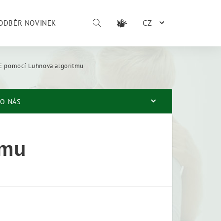
CZ
ODBĚR NOVINEK
PE pomocí Luhnova algoritmu
O NÁS
tmu