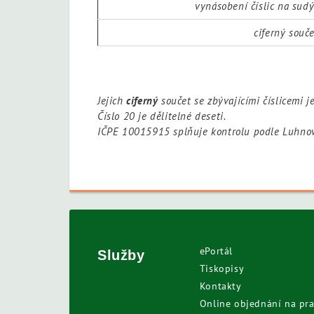
vynásobení číslic na sud
ciferný souč
Jejich
ciferný
součet se zbývajícími číslicemi j
Číslo 20 je dělitelné deseti.
IČPE 10015915 splňuje kontrolu podle Luhnov
ePortál
Služby
Tiskopisy
Kontakty
Online objednání na pra