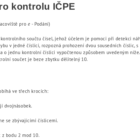
ro kontrolu IČPE
racoviště pro
e
- Podání)
kontrolního součtu čísel, jehož účelem je pomoci při detekci n
hybu v jedné číslici, rozpozná prohození dvou sousedních číslic, s
a o jednu kontrolní číslici vypočtenou způsobem uvedeným níže. 
rolní součet je beze zbytku dělitelný 10.
obíhá ve třech krocích:
jí dvojnásobek.
e se zbývajícími číslicemi.
t z bodu 2 mod 10.