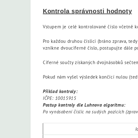
Kontrola správnosti hodnoty
Vstupem je celé kontrolované číslo včetně ko
Pro každou druhou číslici (bráno zprava, ted
vznikne dvouciferné číslo, postupujte dále 
Ciferné součty získaných dvojnásobků sečtem
Pokud nám vyšel výsledek končící nulou (tedy 
Příklad kontroly:
IČPE: 10015915
Postup kontroly dle Luhnova algoritmu:
Po vynásobení číslic na sudých pozicích (zprava
I