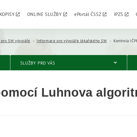
KOPISY
ONLINE SLUŽBY
ePortál ČSSZ
IPZS
 pro SW vývojáře
Informace pro vývojáře lékařského SW
Kontrola IČ
SLUŽBY PRO VÁS
pomocí Luhnova algori