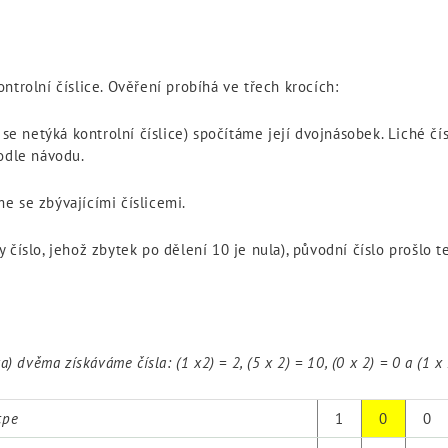
ntrolní číslice. Ověření probíhá ve třech krocích:
y se netýká kontrolní číslice) spočítáme její dvojnásobek. Liché 
podle návodu.
e se zbývajícími číslicemi.
číslo, jehož zbytek po dělení 10 je nula), původní číslo prošlo t
) dvěma získáváme čísla: (1 x2) = 2, (5 x 2) = 10, (0 x 2) = 0 a (1 x 
cpe
1
0
0