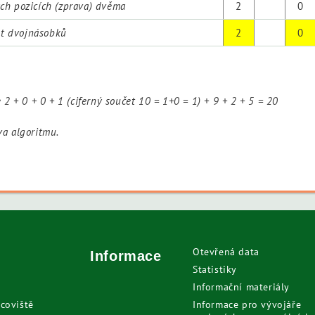
ých pozicích (zprava) dvěma
2
0
et dvojnásobků
2
0
e 2 + 0 + 0 + 1 (ciferný součet 10 = 1+0 = 1) + 9 + 2 + 5 = 20
a algoritmu.
Otevřená data
Informace
Statistiky
Informační materiály
coviště
Informace pro vývojáře