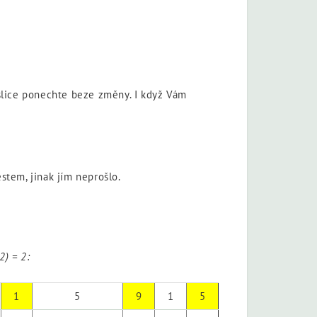
číslice ponechte beze změny. I když Vám
estem, jinak jím neprošlo.
2) = 2:
1
5
9
1
5