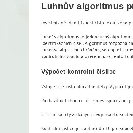
Luhnův algoritmus p
(osmimístné identifikační číslo lékařského p
Luhnův algoritmus je jednoduchý algoritmus 
identifikačních čísel. Algoritmus rozpozná c
Luhnova algoritmu chráněno, se doplní zprav
kontrolního součtu a ověřením, že tento kont
Výpočet kontrolní číslice
Vstupem je číslo libovolné délky. Výpočet pr
Pro každou lichou číslici zprava spočítáme je
Ciferné součty získaných dvojnásobků sečtem
Kontrolní číslice je doplněk do 10 pro souče