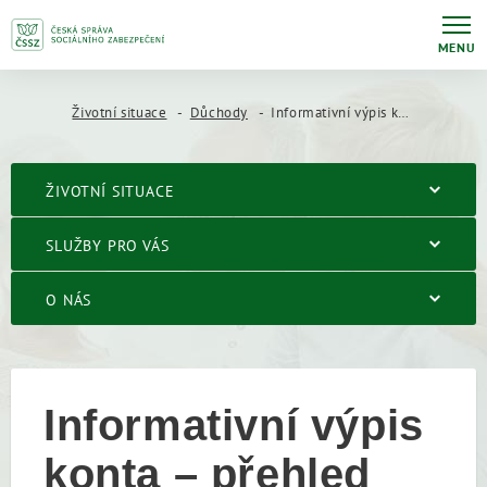
MENU
Životní situace
Důchody
Informativní výpis konta – přehled dob důchodového pojištění
ŽIVOTNÍ SITUACE
SLUŽBY PRO VÁS
O NÁS
Informativní výpis
konta – přehled