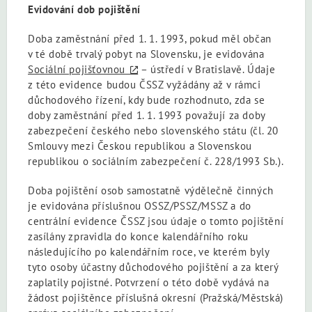
Evidování dob pojištění
Doba zaměstnání před 1. 1. 1993, pokud měl občan
v té době trvalý pobyt na Slovensku, je evidována
Sociální pojišťovnou
– ústředí v Bratislavě. Údaje
z této evidence budou ČSSZ vyžádány až v rámci
důchodového řízení, kdy bude rozhodnuto, zda se
doby zaměstnání před 1. 1. 1993 považují za doby
zabezpečení českého nebo slovenského státu (čl. 20
Smlouvy mezi Českou republikou a Slovenskou
republikou o sociálním zabezpečení č. 228/1993 Sb.).
Doba pojištění osob samostatně výdělečně činných
je evidována příslušnou OSSZ/PSSZ/MSSZ a do
centrální evidence ČSSZ jsou údaje o tomto pojištění
zasílány zpravidla do konce kalendářního roku
následujícího po kalendářním roce, ve kterém byly
tyto osoby účastny důchodového pojištění a za který
zaplatily pojistné. Potvrzení o této době vydává na
žádost pojištěnce příslušná okresní (Pražská/Městská)