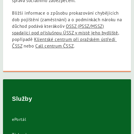
správa sociálního zabezpečení.
Bližší informace o způsobu prokazování chybějících
dob pojištění (zaměstnání) a o podmínkách nároku na
důchod podává kterákoliv
OSSZ (PSSZ/MSSZ)
spadající pod příslušnou ÚSSZ v místě jeho bydliště
,
popřípadě
Klientské centrum při pražském ústředí
ČSSZ
nebo
Call centrum ČSSZ
.
Služby
ePortál