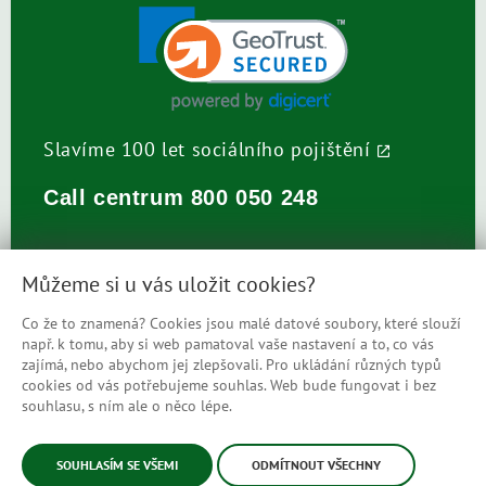
Slavíme 100 let sociálního pojištění
Call centrum
800 050 248
Můžeme si u vás uložit cookies?
Co že to znamená? Cookies jsou malé datové soubory, které slouží
např. k tomu, aby si web pamatoval vaše nastavení a to, co vás
Prohlášení o přístupnosti
zajímá, nebo abychom jej zlepšovali. Pro ukládání různých typů
cookies od vás potřebujeme souhlas. Web bude fungovat i bez
Mapa stránek
souhlasu, s ním ale o něco lépe.
© Česká správa sociálního zabezpečení
SOUHLASÍM SE VŠEMI
ODMÍTNOUT VŠECHNY