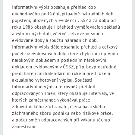
Informativní výpis obsahuje přehled dob
důchodového pojištění, případně náhradních dob
pojištění, uložených v evidenci ČSSZ a za dobu od
roku 1986 obsahuje i přehled vyměřovacích základů
a vyloučených dob, včetně celkového součtu
evidované doby a součtu náhradních dob.
Informativní výpis dále obsahuje přehled a celkový
počet neevidovaných dob, které chybí mezi prvním
nárokovým dokladem a posledním nárokovým
dokladem evidovaným v ČSSZ, příp. bezprostředně
předcházejícím kalendářním rokem před rokem
aktuálního vyhotovení výpisu. Součástí
informativního výpisu je rovněž přehled
odpracovaných směn, který obsahuje intervaly, ve
kterých zaměstnanec vykonával práce
zdravotnického záchranáře, člena hasičského
záchranného sboru podniku nebo rizikové práce,
a počet směn odpracovaných při výkonu těchto
zaměstnání.