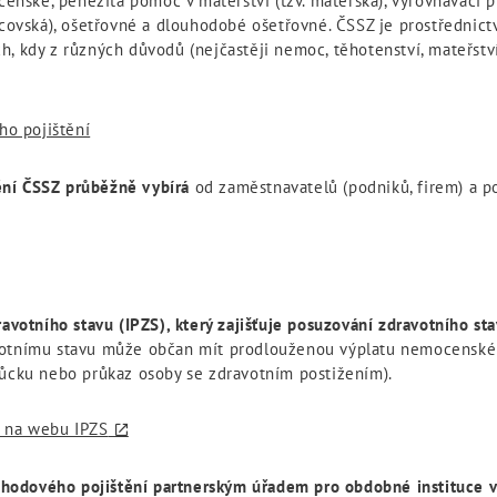
enské, peněžitá pomoc v mateřství (tzv. mateřská), vyrovnávací p
otcovská), ošetřovné a dlouhodobé ošetřovné. ČSSZ je prostřednic
, kdy z různých důvodů (nejčastěji nemoc, těhotenství, mateřství
ho pojištění
ění ČSSZ průběžně vybírá
od zaměstnavatelů (podniků, firem) a po
ravotního stavu (IPZS), který zajišťuje posuzování zdravotního sta
votnímu stavu může občan mít prodlouženou výplatu nemocenského
můcku nebo průkaz osoby se zdravotním postižením).
e na webu IPZS
odového pojištění partnerským úřadem pro obdobné instituce v 