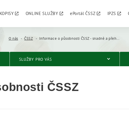
KOPISY
ONLINE SLUŽBY
ePortál ČSSZ
IPZS
O nás
ČSSZ
Informace o působnosti ČSSZ - snadně a přehledně
SLUŽBY PRO VÁS
sobnosti ČSSZ