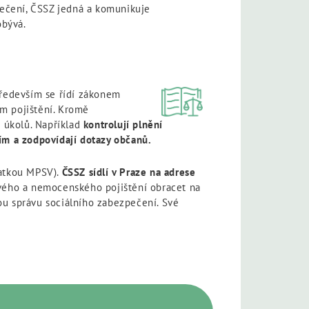
pečení, ČSSZ jedná a komunikuje
obývá.
především se řídí zákonem
m pojištění. Kromě
 úkolů. Například
kontrolují plnění
ím a zodpovídají dotazy občanů.
ratkou MPSV).
ČSSZ sídlí v Praze na adrese
ového a nemocenského pojištění obracet na
ou správu sociálního zabezpečení. Své