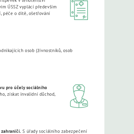
říspěvek v těhotenství
tvím ÚSSZ vyplácí především
, péče o dítě, ošetřování
dnikajících osob (živnostníků, osob
vu pro účely sociálního
, získat invalidní důchod,
zahraničí.
S úřady sociálního zabezpečení