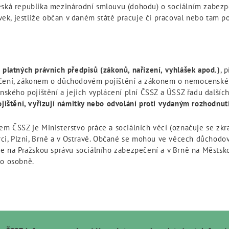
Česká republika mezinárodní smlouvu (dohodu) o sociálním zabez
k, jestliže občan v daném státě pracuje či pracoval nebo tam p
 platných právních předpisů (zákonů, nařízení, vyhlášek apod.)
, 
pečení, zákonem o důchodovém pojištění a zákonem o nemocenské
ého pojištění a jejich vyplácení plní ČSSZ a ÚSSZ řadu dalších
štění, vyřizují námitky nebo odvolání proti vydaným rozhodnut
nem ČSSZ je Ministerstvo práce a sociálních věcí (označuje se zk
erci, Plzni, Brně a v Ostravě. Občané se mohou ve věcech důchod
aze na Pražskou správu sociálního zabezpečení a v Brně na Městsk
bo osobně.