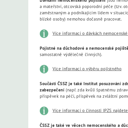
Dávkami nemocenského pojištění
jsou nemoc
a mateřství, otcovská poporodní péče (tzv. 
zaměstnaným a podnikajícím lidem v situacích
blízké osoby) nemohou dočasně pracovat.
Více informací o dávkách nemocenské
Pojistné na důchodové a nemocenské pojišt
samostatně výdělečně činných).
Více informací o výběru pojistného
Součástí ČSSZ je také Institut posuzování zd
zabezpečení
(např. zda kvůli špatnému zdra
příspěvek na péči, příspěvek na zvláštní po
Více informací o činnosti IPZS najdet
ČSSZ je také ve věcech nemocenského a důch