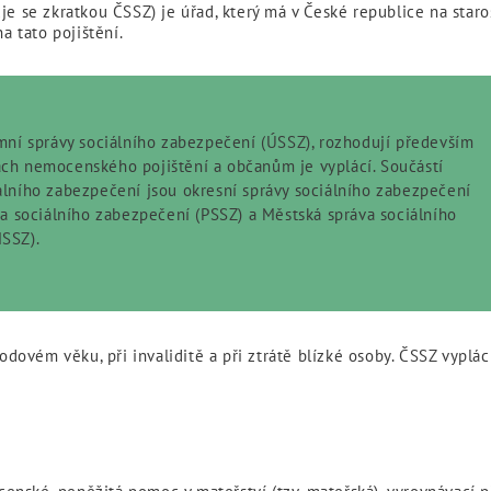
je se zkratkou ČSSZ) je úřad, který má v České republice na star
a tato pojištění.
mní správy sociálního zabezpečení (ÚSSZ), rozhodují především
ch nemocenského pojištění a občanům je vyplácí. Součástí
álního zabezpečení jsou okresní správy sociálního zabezpečení
va sociálního zabezpečení (PSSZ) a Městská správa sociálního
SSZ).
vém věku, při invaliditě a při ztrátě blízké osoby. ČSSZ vyplácí 