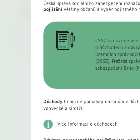
Česká správa sociálního zabezpečení (označu
pojištění
většiny občanů a výběr pojistného n
ČSSZ a jí řízené úze
o důchodech a dávká
územních správ soci
(OSSZ), Pražská sprá
zabezpečení Brno (M
Důchody
finančně pomáhají občanům v důchodo
vdovecké a sirotčí.
Více informací o důchodech