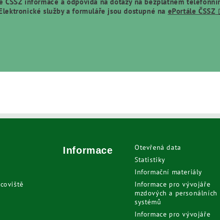
je ČSSZ informace a odpovídá na dotazy na bezplatném telefonn
Elektronické služby a formuláře jsou dostupné na
ePortále ČSSZ
Otevřená data
Informace
Statistiky
Informační materiály
coviště
Informace pro vývojáře
mzdových a personálních
systémů
Informace pro vývojáře