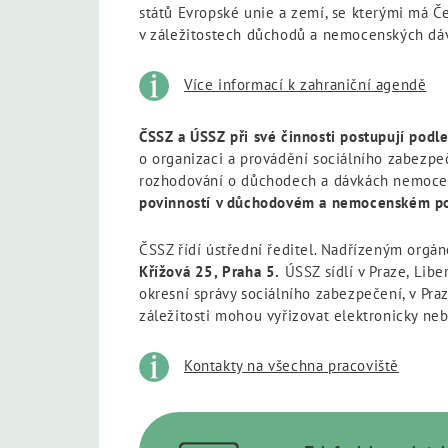
států Evropské unie a zemí, se kterými má 
v záležitostech důchodů a nemocenských dáve
Více informací k zahraniční agendě
ČSSZ a ÚSSZ při své činnosti postupují podle
o organizaci a provádění sociálního zabez
rozhodování o důchodech a dávkách nemocensk
povinností v důchodovém a nemocenském poji
ČSSZ řídí ústřední ředitel. Nadřízeným orgá
Křížová 25, Praha 5.
ÚSSZ sídlí v Praze, Lib
okresní správy sociálního zabezpečení, v Pr
záležitosti mohou vyřizovat elektronicky ne
Kontakty na všechna pracoviště