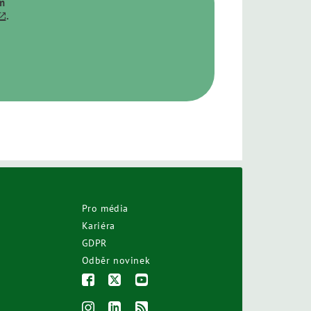
ím
.
Pro média
Kariéra
GDPR
Odběr novinek