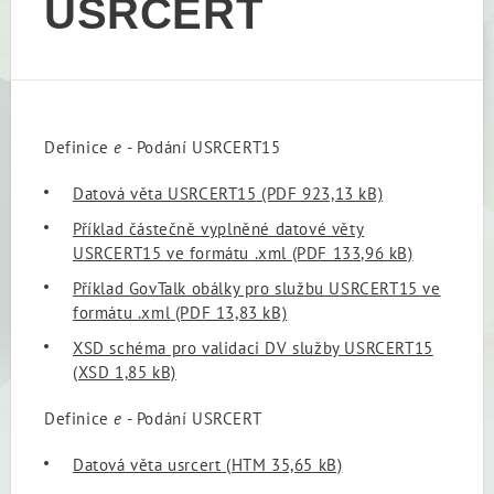
USRCERT
Definice
e
- Podání USRCERT15
Datová věta USRCERT15
(PDF 923,13 kB)
Příklad částečně vyplněné datové věty
USRCERT15 ve formátu .xml
(PDF 133,96 kB)
Příklad GovTalk obálky pro službu USRCERT15 ve
formátu .xml
(PDF 13,83 kB)
XSD schéma pro validaci DV služby USRCERT15
(XSD 1,85 kB)
Definice
e
- Podání USRCERT
Datová věta usrcert
(HTM 35,65 kB)