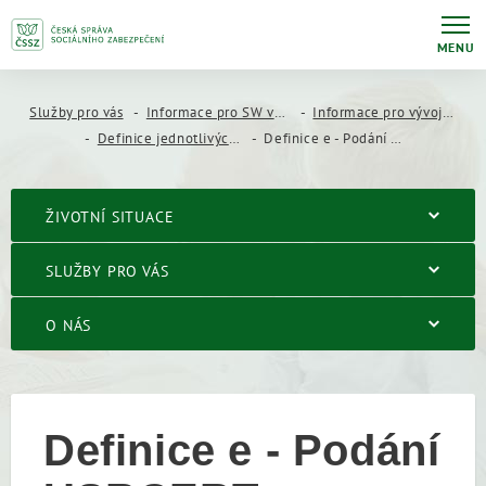
MENU
Služby pro vás
Informace pro SW vývojáře
Informace pro vývojáře mzdových a personálních systémů
Definice jednotlivých druhů e - Podání
Definice e - Podání USRCERT
ŽIVOTNÍ SITUACE
SLUŽBY PRO VÁS
O NÁS
Definice e - Podání