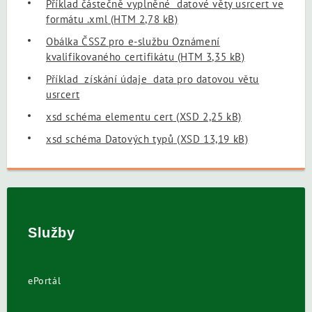
Příklad částečně vyplněné datové věty usrcert ve
formátu .xml
(HTM 2,78 kB)
Obálka ČSSZ pro e-službu Oznámení
kvalifikovaného certifikátu
(HTM 3,35 kB)
Příklad získání údaje data pro datovou větu
usrcert
xsd schéma elementu cert
(XSD 2,25 kB)
xsd schéma Datových typů
(XSD 13,19 kB)
Služby
ePortál