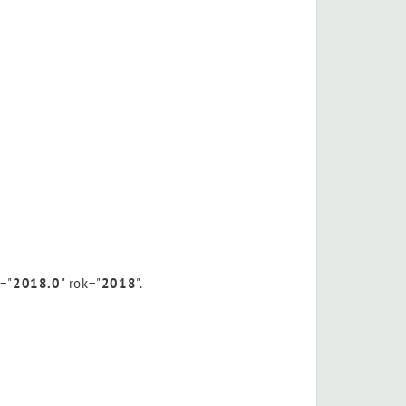
n="
2018.0
" rok="
2018
".