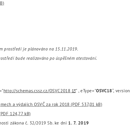
B)
m prostředí je plánováno na 15.11.2019.
ostředí bude realizováno po úspěšném otestování.
="
http://schemas.cssz.cz/OSVC2018
" , eType="
OSVC18
“, versio
íjmech a výdajích OSVČ za rok 2018
(PDF 537,01 kB)
PDF 124,77 kB)
nosti zákona č. 32/2019 Sb. ke dni
1. 7. 2019