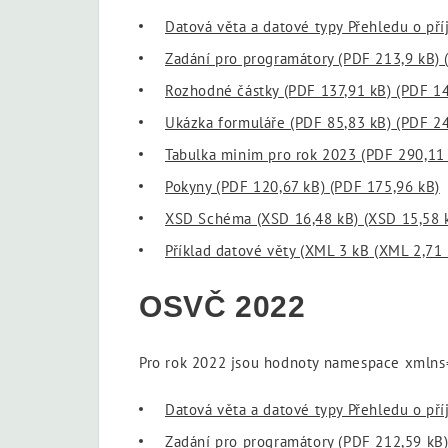
Datová věta a datové typy Přehledu o př
Zadání pro programátory (PDF 213,9 kB)
(
Rozhodné částky (PDF 137,91 kB)
(PDF 14
Ukázka formuláře (PDF 85,83 kB)
(PDF 24
Tabulka minim pro rok 2023 (PDF 290,11
Pokyny (PDF 120,67 kB)
(PDF 175,96 kB)
XSD Schéma (XSD 16,48 kB)
(XSD 15,58 
Příklad datové věty (XML 3 kB
(XML 2,71 
OSVČ 2022
Pro rok 2022 jsou hodnoty namespace xmlns
Datová věta a datové typy Přehledu o př
Zadání pro programátory
(PDF 212,59 kB