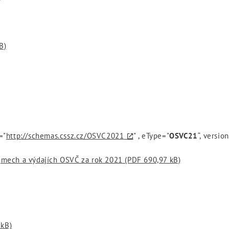
B)
="
http://schemas.cssz.cz/OSVC2021
" , eType="
OSVC21
“, versio
íjmech a výdajích OSVČ za rok 2021
(PDF 690,97 kB)
 kB)