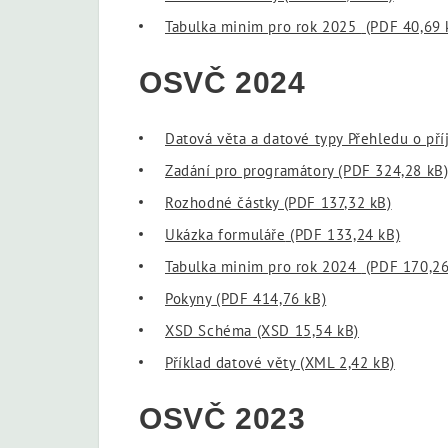
Tabulka minim pro rok 2025
(PDF 40,69 
OSVČ 2024
Datová věta a datové typy Přehledu o př
Zadání pro programátory
(PDF 324,28 kB
Rozhodné částky
(PDF 137,32 kB)
Ukázka formuláře
(PDF 133,24 kB)
Tabulka minim pro rok 2024
(PDF 170,26
Pokyny
(PDF 414,76 kB)
XSD Schéma
(XSD 15,54 kB)
Příklad datové věty
(XML 2,42 kB)
OSVČ 2023