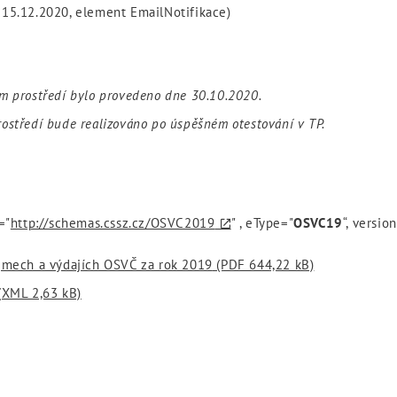
 15.12.2020, element EmailNotifikace)
m prostředí bylo provedeno dne 30.10.2020.
ostředí bude realizováno po úspěšném otestování v TP.
="
http://schemas.cssz.cz/OSVC2019
" , eType="
OSVC19
“, versio
íjmech a výdajích OSVČ za rok 2019
(PDF 644,22 kB)
(XML 2,63 kB)