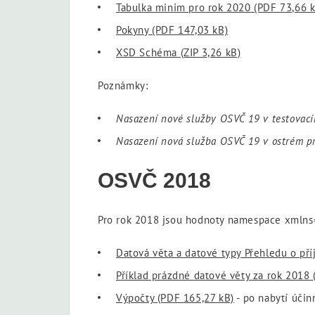
Tabulka minim pro rok 2020
(PDF 73,66 k
Pokyny
(PDF 147,03 kB)
XSD Schéma
(ZIP 3,26 kB)
Poznámky:
Nasazení nové služby OSVČ 19 v testovací
Nasazení nová služba OSVČ 19 v ostrém pr
OSVČ 2018
Pro rok 2018 jsou hodnoty namespace xmlns
Datová věta a datové typy Přehledu o př
Příklad prázdné datové věty za rok 2018
(
Výpočty
(PDF 165,27 kB)
- po nabytí účin