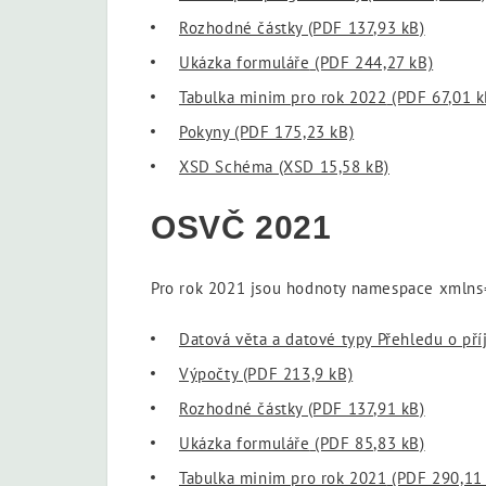
Rozhodné částky
(PDF 137,93 kB)
Ukázka formuláře
(PDF 244,27 kB)
Tabulka minim pro rok 2022
(PDF 67,01 k
Pokyny
(PDF 175,23 kB)
XSD Schéma
(XSD 15,58 kB)
OSVČ 2021
Pro rok 2021 jsou hodnoty namespace xmlns
Datová věta a datové typy Přehledu o př
Výpočty
(PDF 213,9 kB)
Rozhodné částky
(PDF 137,91 kB)
Ukázka formuláře
(PDF 85,83 kB)
Tabulka minim pro rok 2021
(PDF 290,11