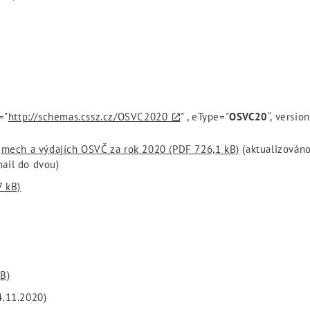
="
http://schemas.cssz.cz/OSVC2020
" , eType="
OSVC20
“, versio
íjmech a výdajích OSVČ za rok 2020
(PDF 726,1 kB)
(aktualizováno
ail do dvou)
7 kB)
B)
4.11.2020)