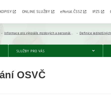
KOPISY
ONLINE SLUŽBY
ePortál ČSSZ
IPZS
Informace pro vývojáře mzdových a personálních systémů
Definice jednotlivých
SLUŽBY PRO VÁS
dání OSVČ