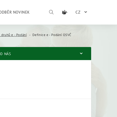
CZ
ODBĚR NOVINEK
 druhů e - Podání
Definice e - Podání OSVČ
O NÁS