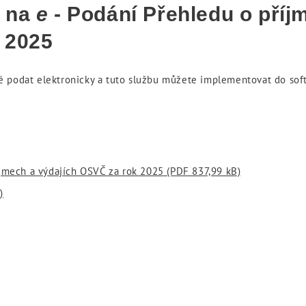
u na
e
- Podání Přehledu o příj
 2025
 podat elektronicky a tuto službu můžete implementovat do softw
íjmech a výdajích OSVČ za rok 2025
(PDF 837,99 kB)
)