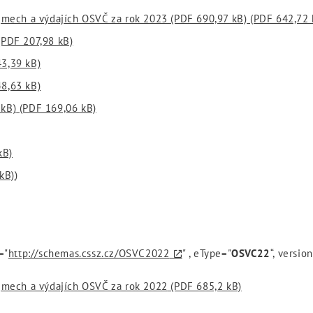
íjmech a výdajích OSVČ za rok 2023 (PDF 690,97 kB)
(PDF 642,72 
PDF 207,98 kB)
3,39 kB)
8,63 kB)
 kB)
(PDF 169,06 kB)
kB)
kB)
)
="
http://schemas.cssz.cz/OSVC2022
" , eType="
OSVC22
“, versio
íjmech a výdajích OSVČ za rok 2022
(PDF 685,2 kB)
)