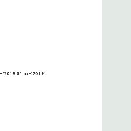
n="
2019.0
" rok="
2019
".