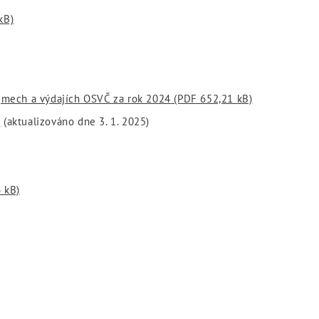
kB)
íjmech a výdajích OSVČ za rok 2024
(PDF 652,21 kB)
)
(aktualizováno dne 3. 1. 2025)
 kB)