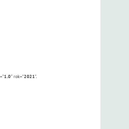
n="
1.0
" rok="
2021
".