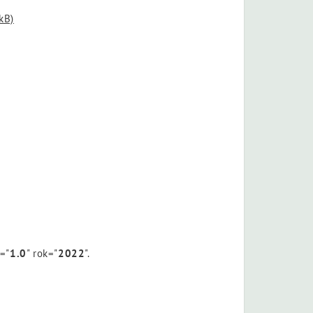
kB)
n="
1.0
" rok="
2022
".