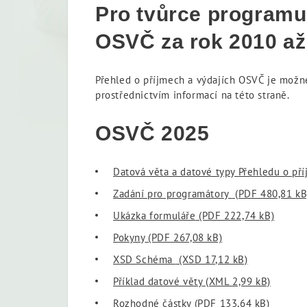
Pro tvůrce program
OSVČ za rok 2010 až
Přehled o příjmech a výdajích OSVČ je možné
prostřednictvím informací na této straně.
OSVČ 2025
Datová věta a datové typy Přehledu o př
Zadání pro programátory
(PDF 480,81 kB
Ukázka formuláře
(PDF 222,74 kB)
Pokyny
(PDF 267,08 kB)
XSD Schéma
(XSD 17,12 kB)
Příklad datové věty
(XML 2,99 kB)
Rozhodné částky
(PDF 133,64 kB)