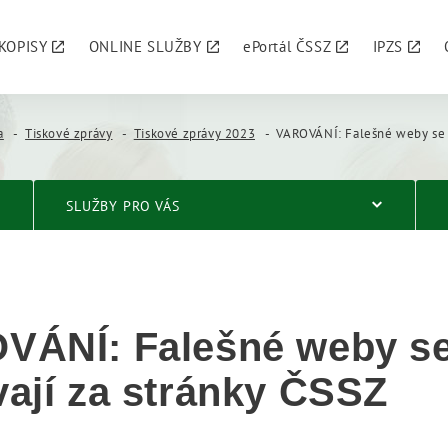
KOPISY
ONLINE SLUŽBY
ePortál ČSSZ
IPZS
a
Tiskové zprávy
Tiskové zprávy 2023
VAROVÁNÍ: Falešné weby se vydáv
SLUŽBY PRO VÁS
VÁNÍ: Falešné weby s
ají za stránky ČSSZ