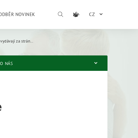
CZ
ODBĚR NOVINEK
ají za stránky ČSSZ
O NÁS
e