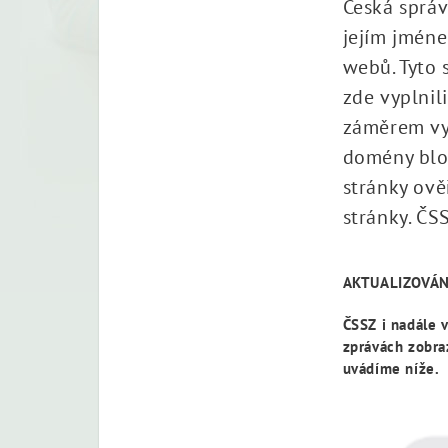
Česká správ
jejím jméne
webů. Tyto s
zde vyplnil
záměrem vyl
domény blok
stránky ově
stránky. ČS
AKTUALIZOVÁNO
ČSSZ i nadále 
zprávách zobra
uvádíme níže.