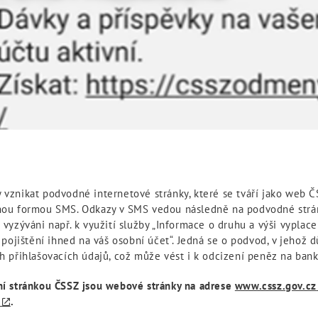
 vznikat podvodné internetové stránky, které se tváří jako web Č
inou formou SMS. Odkazy v SMS vedou následně na podvodné strán
i vyzýváni např. k využití služby „Informace o druhu a výši vypla
ojištění ihned na váš osobní účet“. Jedná se o podvod, v jehož 
ch přihlašovacích údajů, což může vést i k odcizení peněz na ban
lní stránkou ČSSZ jsou webové stránky na adrese
www.cssz.gov.cz
.