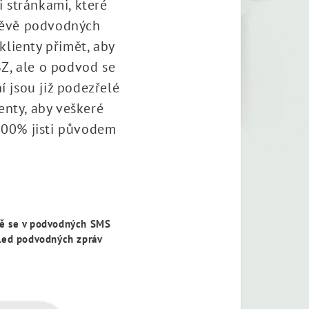
 stránkami, které
štěvě podvodných
klienty přimět, aby
SZ, ale o podvod se
í jsou již podezřelé
enty, aby veškeré
 100% jisti původem
ově se v podvodných SMS
hled podvodných zpráv