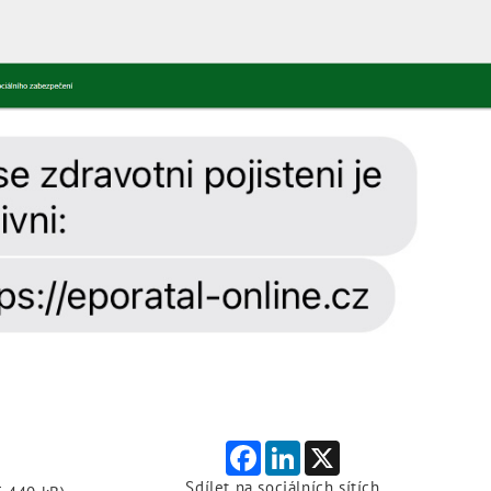
Facebook
LinkedIn
X
Sdílet na sociálních sítích