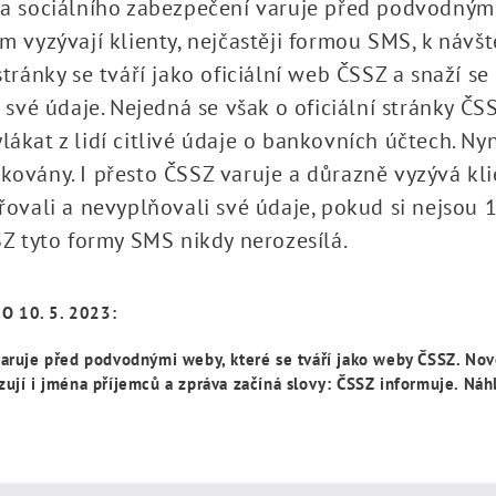
a sociálního zabezpečení varuje před podvodnými
m vyzývají klienty, nejčastěji formou SMS, k náv
tránky se tváří jako oficiální web ČSSZ a snaží se 
i své údaje. Nejedná se však o oficiální stránky ČS
ákat z lidí citlivé údaje o bankovních účtech. Nyn
ovány. I přesto ČSSZ varuje a důrazně vyzývá kli
řovali a nevyplňovali své údaje, pokud si nejsou
SZ tyto formy SMS nikdy nerozesílá.
 10. 5. 2023:
varuje před podvodnými weby, které se tváří jako weby ČSSZ. N
zují i jména příjemců a zpráva začíná slovy: ČSSZ informuje. Ná