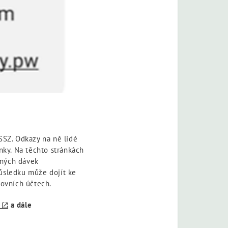
SSZ. Odkazy na ně lidé
ky. Na těchto stránkách
cených dávek
důsledku může dojít ke
kovních účtech.
a dále