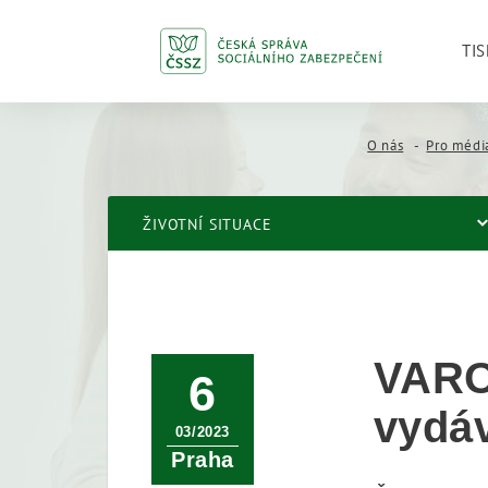
TIS
O nás
Pro médi
ŽIVOTNÍ SITUACE
VARO
6
vydáv
03/2023
Praha