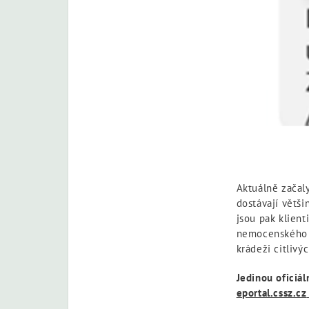
Aktuálně začaly
dostávají větš
jsou pak klient
nemocenského p
krádeži citlivý
Jedinou oficiá
eportal.cssz.cz