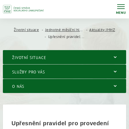
MENU
Životní situace
Jednotné měsíční hlášení zaměstnavatele (JMHZ)
Aktuality JMHZ
Upřesnění pravidel pro provedení storna jednotného měsíčného hlášení (JMH)
ŽIVOTNÍ SITUACE
SLUŽBY PRO VÁS
O NÁS
Upřesnění pravidel pro provedení