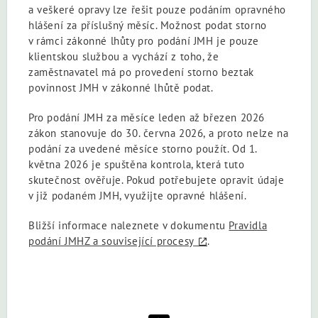
a veškeré opravy lze řešit pouze podáním opravného
hlášení za příslušný měsíc. Možnost podat storno
v rámci zákonné lhůty pro podání JMH je pouze
klientskou službou a vychází z toho, že
zaměstnavatel má po provedení storno beztak
povinnost JMH v zákonné lhůtě podat.
Pro podání JMH za měsíce leden až březen 2026
zákon stanovuje do 30. června 2026, a proto nelze na
podání za uvedené měsíce storno použít. Od 1.
května 2026 je spuštěna kontrola, která tuto
skutečnost ověřuje. Pokud potřebujete opravit údaje
v již podaném JMH, využijte opravné hlášení.
Bližší informace naleznete v dokumentu
Pravidla
podání JMHZ a související procesy
.