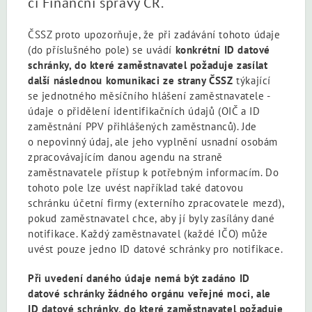
či Finanční správy ČR.
ČSSZ proto upozorňuje, že při zadávání tohoto údaje
(do příslušného pole) se uvádí
konkrétní ID datové
schránky, do které zaměstnavatel požaduje zasílat
další následnou komunikaci ze strany ČSSZ
týkající
se jednotného měsíčního hlášení zaměstnavatele -
údaje o přidělení identifikačních údajů (OIČ a ID
zaměstnání PPV přihlášených zaměstnanců). Jde
o nepovinný údaj, ale jeho vyplnění usnadní osobám
zpracovávajícím danou agendu na straně
zaměstnavatele přístup k potřebným informacím. Do
tohoto pole lze uvést například také datovou
schránku účetní firmy (externího zpracovatele mezd),
pokud zaměstnavatel chce, aby jí byly zasílány dané
notifikace. Každý zaměstnavatel (každé IČO) může
uvést pouze jedno ID datové schránky pro notifikace.
Při uvedení daného údaje nemá být zadáno ID
datové schránky žádného orgánu veřejné moci, ale
ID datové schránky, do které zaměstnavatel požaduje