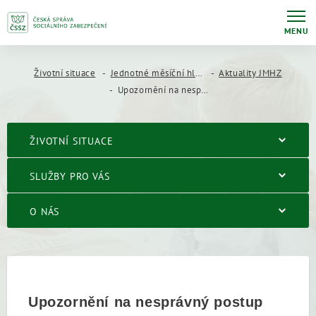
MENU
Životní situace
Jednotné měsíční hlášení zaměstnavatele (JMHZ)
Aktuality JMHZ
Upozornění na nesprávný postup některých zaměstnavatelů při určení datové schránky v rámci podání – Registrace zaměstnavatele (Doplňující podání)
ŽIVOTNÍ SITUACE
SLUŽBY PRO VÁS
O NÁS
Upozornění na nesprávný postup