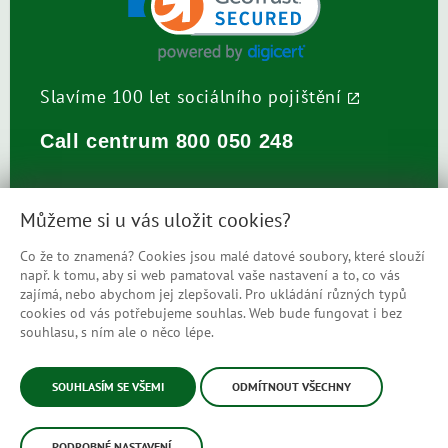
Slavíme 100 let sociálního pojištění
Call centrum
800 050 248
Můžeme si u vás uložit cookies?
Co že to znamená? Cookies jsou malé datové soubory, které slouží
např. k tomu, aby si web pamatoval vaše nastavení a to, co vás
Prohlášení o přístupnosti
zajímá, nebo abychom jej zlepšovali. Pro ukládání různých typů
cookies od vás potřebujeme souhlas. Web bude fungovat i bez
Mapa stránek
souhlasu, s ním ale o něco lépe.
© Česká správa sociálního zabezpečení
SOUHLASÍM SE VŠEMI
ODMÍTNOUT VŠECHNY
PODROBNÉ NASTAVENÍ