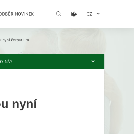
CZ
ODBĚR NOVINEK
arší děti se zvláštními vzdělávacími potřebami
O NÁS
ou nyní