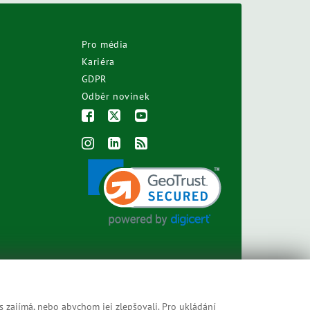
Pro média
Kariéra
GDPR
Odběr novinek
s zajímá, nebo abychom jej zlepšovali. Pro ukládání