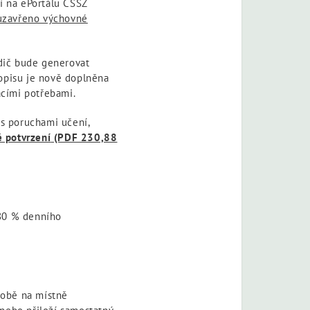
í na ePortálu ČSSZ
 uzavřeno výchovné
odič bude generovat
kopisu je nově doplněna
acími potřebami.
 s poruchami učení,
 potvrzení
(PDF 230,88
 80 % denního
době na místně