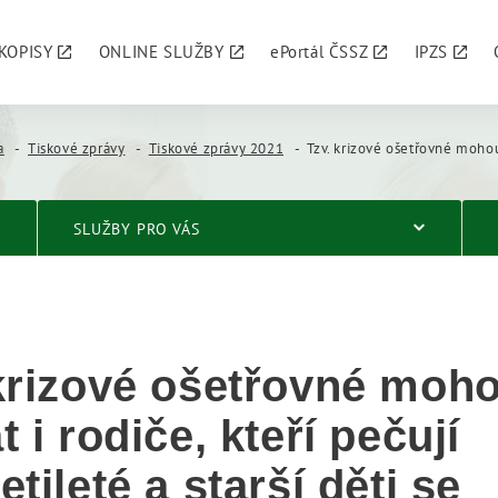
KOPISY
ONLINE SLUŽBY
ePortál ČSSZ
IPZS
a
Tiskové zprávy
Tiskové zprávy 2021
Tzv. krizové ošetřovné mohou nyní čerpat i rodiče, kteří pečují o desetileté a st
SLUŽBY PRO VÁS
krizové ošetřovné moh
t i rodiče, kteří pečují
etileté a starší děti se