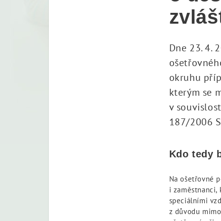
zvláš
Dne 23. 4. 
ošetřovného
okruhu příp
kterým se m
v souvislos
187/2006 Sb
Kdo tedy 
Na ošetřovné p
i zaměstnanci,
speciálními vz
z důvodu mimořá