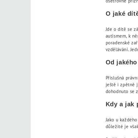
ošetřovné přizn
O jaké dít
Jde o dítě se 
autismem, k ně
poradenské zař
vzdělávání. Jed
Od jakého 
Příslušná právn
ještě i zpětně 
dohodnuto se 
Kdy a jak
Jako u každého 
důležité je vša