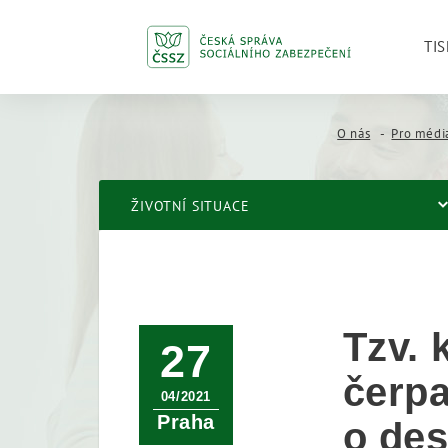
TIS
O nás
Pro médi
ŽIVOTNÍ SITUACE
Tzv. 
27
čerpa
04/2021
Praha
o des