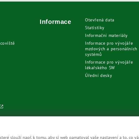
Otevřená data
Informace
Statistiky
Informační materiály
coviště
Informace pro vývojáře
mzdových a personálních
systémů
Informace pro vývojáře
lékařského SW
Úřední desky
eré slouží např. k tomu, aby si web pamatoval vaše nastavení a to, co vá