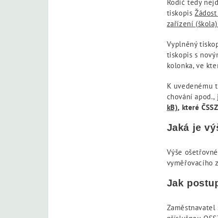
Rodič tedy nejd
tiskopis
Žádost
zařízení (škola)
Vyplněný tiskop
tiskopis s nov
kolonka, ve kte
K uvedenému tis
chování apod., 
kB)
, které ČSSZ
Jaká je v
Výše ošetřovné
vyměřovacího z
Jak postu
Zaměstnavatel 