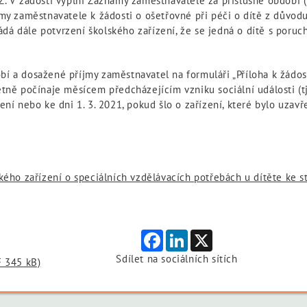
Z. V žádosti vyplní Záznamy zaměstnavatele za příslušné období 
amy zaměstnavatele k žádosti o ošetřovné při péči o dítě z důvo
kládá dále potvrzení školského zařízení, že se jedná o dítě s poruc
í a dosažené příjmy zaměstnavatel na formuláři „Příloha k žádost
tně počínaje měsícem předcházejícím vzniku sociální události (tj
ení nebo ke dni 1. 3. 2021, pokud šlo o zařízení, které bylo uzavř
kého zařízení o speciálních vzdělávacích potřebách u dítěte ke s
Facebook
LinkedIn
X
Sdílet na sociálních sítích
F 345 kB)