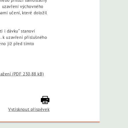
(nebo přiloží samostatný
du uzavření výchovného
hami učení, které doložil
i i dávku“ stanoví
. k uzavření příslušného
eno již před tímto
tažení
(PDF 230,88 kB)
Vytisknout příspěvek