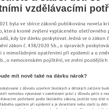
tními vzdělávacími pot
2021 byla ve sbírce zákonů publikována novela k
, která kromě zvýšení vypláceného ošetřovného př
adů, kdy lze dávku poskytovat. Jedná se o zákon č
ění zákon č. 438/2020 Sb., o úpravách poskytov
ti s mimořádnými opatřeními při epidemii a o změ
., o nemocenském pojištění, ve znění pozdějších 
bude mít nově také na dávku nárok?
oskytované z důvodu uzavření školských a dětských zařízení bud
 kteří nemohou vykonávat v zaměstnání práci z důvodu péče o ne
dělávacími potřebami podle školského zákona, jestliže toto dítě
dného opatření při epidemii a je desetileté nebo starší (u dětí 