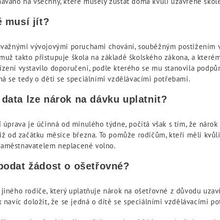
áváno na všechny, které musely zůstat doma kvůli uzavřené škole,
ě musí jít?
závažnými vývojovými poruchami chování, souběžným postižením 
muž takto přistupuje škola na základě školského zákona, a které
ízení vystavilo doporučení, podle kterého se mu stanovila podpů
ná se tedy o děti se speciálními vzdělávacími potřebami.
data lze nárok na dávku uplatnit?
í úprava je účinná od minulého týdne, počítá však s tím, že nárok
již od začátku měsíce března. To pomůže rodičům, kteří měli kvůl
zaměstnavatelem neplacené volno.
 podat žádost o ošetřovné?
jiného rodiče, který uplatňuje nárok na ošetřovné z důvodu uzavř
k navíc doložit, že se jedná o dítě se speciálními vzdělávacími p