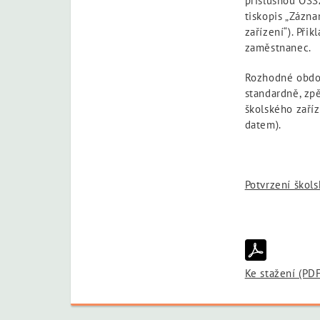
příslušnou OSS
tiskopis „Zázn
zařízení“). Při
zaměstnanec.
Rozhodné obdob
standardně, zpě
školského zaříz
datem).
Potvrzení škols
Ke stažení (PD