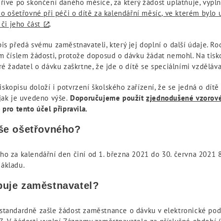
říve po skončení daného měsíce, za který žádost uplatňuje, vypln
 o ošetřovné při péči o dítě za kalendářní měsíc, ve kterém bylo
 či jeho část
.
is předá svému zaměstnavateli, který jej doplní o další údaje. R
ým číslem žádosti, protože doposud o dávku žádat nemohl. Na tis
ré žadatel o dávku zaškrtne, že jde o dítě se speciálními vzděláv
kopisu doloží i potvrzení školského zařízení, že se jedná o dítě
jak je uvedeno výše.
Doporučujeme použít
zjednodušené vzorové
 pro tento účel připravila.
ýše ošetřovného?
ho za kalendářní den činí od 1. března 2021 do 30. června 2021
ákladu.
puje zaměstnavatel?
standardně zašle žádost zaměstnance o dávku v elektronické po