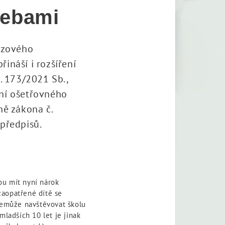
řebami
rizového
ináší i rozšíření
. 173/2021 Sb.,
ání ošetřovného
ně zákona č.
předpisů.
ou mít nyní nárok
zaopatřené dítě se
 nemůže navštěvovat školu
mladších 10 let je jinak