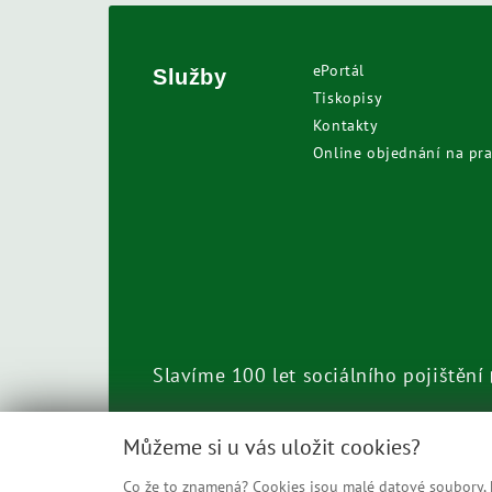
ePortál
Služby
Tiskopisy
Kontakty
Online objednání na pra
Slavíme 100 let sociálního pojištění
Call centrum
800 050 248
Můžeme si u vás uložit cookies?
Co že to znamená? Cookies jsou malé datové soubory, kt