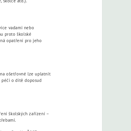
 školce atd.).
více vadami nebo
mu proto školské
rná opatření pro jeho
 na ošetřovné lze uplatnit
i péči o dítě doposud
ení školských zařízení –
otřebami.