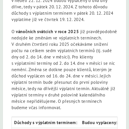
v neděli 22. 12. 2024 budou vyplaceny o dva dny
dříve, tedy v pátek 20. 12. 2024. Z tohoto důvodu
důchody s výplatním termínem v pátek 20. 12. 2024
vyplatíme již ve čtvrtek 19. 12. 2024.
O
vánočních svátcích v roce 2025
již pravděpodobně
nedojde ke změnám ve výplatních termínech.
V druhém čtvrtletí roku 2025 očekáváme snížení
počtu na celkem sedm výplatních termínů (tj. sudé
dny od 2. do 14. dne v měsíci). Pro klienty
s výplatními termíny od 2. do 14. dne v měsíci se nic
nemění. Změna se dotkne pouze klientů, kterým je
důchod vyplácen od 16. do 24. dne v měsíci. Jejich
výplatní termín bude přesunut do první poloviny
měsíce, tedy na dřívější výplatní termín. Aktuálně již
výplatní termíny v druhé polovině kalendářního
měsíce nepřidělujeme. O přesných termínech
budeme včas informovat.
Důchody s výplatním termínem:
Budou vyplaceny: