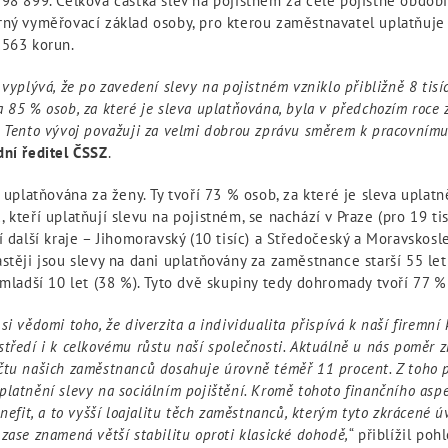
98 899. Celková částka slev na pojistném za celé pojistné období
rný vyměřovací základ osoby, pro kterou zaměstnavatel uplatňuje 
 563 korun.
 vyplývá, že po zavedení slevy na pojistném vzniklo přibližně 8 tis
 85 % osob, za které je sleva uplatňována, byla v předchozím roce
 Tento vývoj považuji za velmi dobrou zprávu směrem k pracovnímu
dní ředitel ČSSZ
.
a uplatňována za ženy. Ty tvoří 73 % osob, za které je sleva uplat
 kteří uplatňují slevu na pojistném, se nachází v Praze (pro 19 t
í další kraje – Jihomoravský (10 tisíc) a Středočeský a Moravskosle
stěji jsou slevy na dani uplatňovány za zaměstnance starší 55 le
 mladší 10 let (38 %). Tyto dvě skupiny tedy dohromady tvoří 77 
i vědomi toho, že diverzita a individualita přispívá k naší firemní
tředí i k celkovému růstu naší společnosti. Aktuálně u nás poměr 
čtu našich zaměstnanců dosahuje úrovně téměř 11 procent. Z toho 
latnění slevy na sociálním pojištění. Kromě tohoto finančního asp
enefit, a to vyšší loajalitu těch zaměstnanců, kterým tyto zkrácené
zase znamená větší stabilitu oproti klasické dohodě,
“ přiblížil po