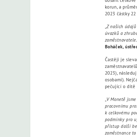
dosáhl celkově 
korun, a průmě
2023 částky 22
„
Z našich údajů
úvazků a zhruba
zaměstnavatele.
Boháček, ústře
Častěji je slev
zaměstnavatelů,
2023), následuj
osobami). Nejča
pečující o dítě
„
V Monetě jsme s
pracovnímu pros
k celkovému po
podmínky pro up
přístup další b
zaměstnance to 