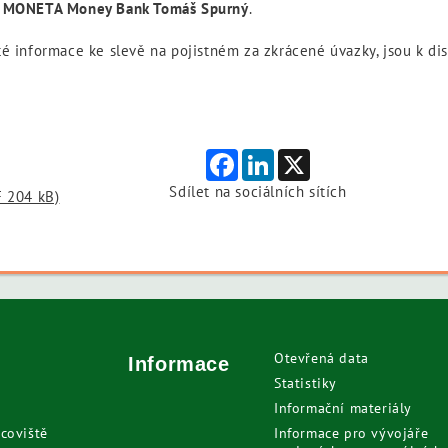
a MONETA Money Bank Tomáš Spurný
.
té informace ke slevě na pojistném za zkrácené úvazky, jsou k di
Facebook
LinkedIn
X
Sdílet na sociálních sítích
F 204 kB)
Otevřená data
Informace
Statistiky
Informační materiály
coviště
Informace pro vývojáře