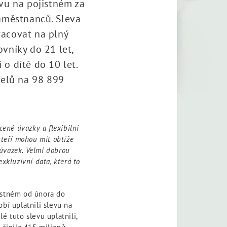
vu na pojistném za
aměstnanců. Sleva
racovat na plný
ovníky do 21 let,
 o dítě do 10 let.
telů na 98 899
ené úvazky a flexibilní
teří mohou mít obtíže
úvazek. Velmi dobrou
exkluzivní data, která to
istném od února do
bí uplatnili slevu na
é tuto slevu uplatnili,