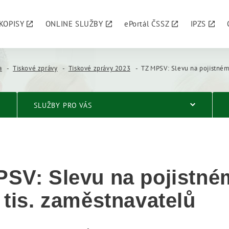
KOPISY
ONLINE SLUŽBY
ePortál ČSSZ
IPZS
a
Tiskové zprávy
Tiskové zprávy 2023
TZ MPSV: Slevu na pojistném využilo už 
SLUŽBY PRO VÁS
SV: Slevu na pojistné
 tis. zaměstnavatelů