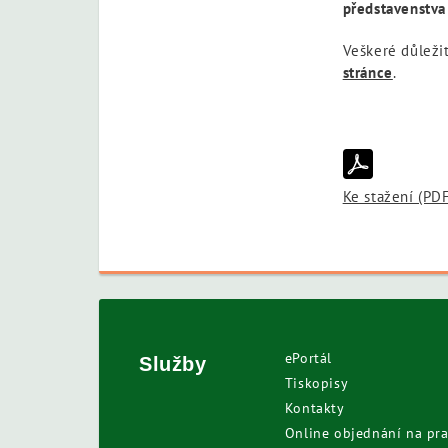
představenstv
Veškeré důleži
stránce
.
Ke stažení (PD
ePortál
Služby
Tiskopisy
Kontakty
Online objednání na pra