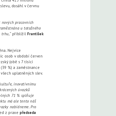
 činila 415 milionů
slevu, dosáhl v červnu
íc nových pracovních
 zaměstnána u totožného
 trhu,
“ přiblížil
František
něna. Nejvíce
isíc osob v období červen
zský (obě s 7 tisíci
t (39 %) a zaměstnance
% všech uplatněných slev.
 kultuře, inovativnímu
zkrácených úvazků
plných 71 % splňuje
ektu má ale tento náš
 úvazky nabídneme. Pro
hled z praxe
předseda