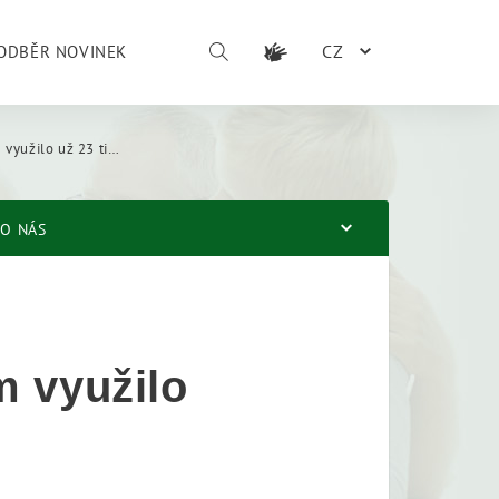
CZ
ODBĚR NOVINEK
23 tis. zaměstnavatelů
O NÁS
m využilo