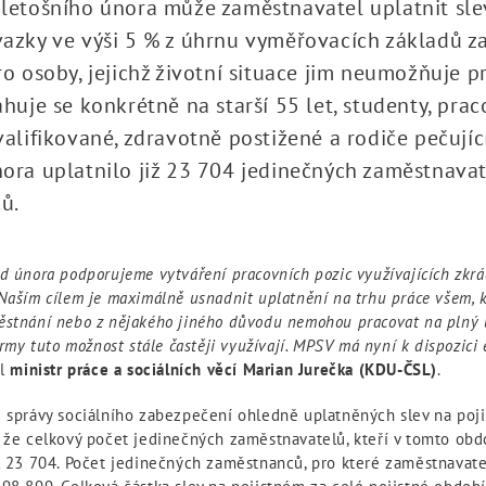
letošního února může zaměstnavatel uplatnit sle
azky ve výši 5 % z úhrnu vyměřovacích základů z
ro osoby, jejichž životní situace jim neumožňuje p
ahuje se konkrétně na starší 55 let, studenty, prac
valifikované, zdravotně postižené a rodiče pečující
ora uplatnilo již 23 704 jedinečných zaměstnava
ů.
d února podporujeme vytváření pracovních pozic využívajících zkrác
Naším cílem je maximálně usnadnit uplatnění na trhu práce všem, k
ěstnání nebo z nějakého jiného důvodu nemohou pracovat na plný 
irmy tuto možnost stále častěji využívají. MPSV má nyní k dispozici 
dl
ministr práce a sociálních věcí Marian Jurečka (KDU-ČSL)
.
é správy sociálního zabezpečení ohledně uplatněných slev na poj
 že celkový počet jedinečných zaměstnavatelů, kteří v tomto obdo
l 23 704. Počet jedinečných zaměstnanců, pro které zaměstnavatel