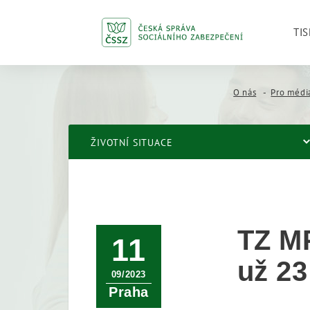
TIS
O nás
Pro médi
ŽIVOTNÍ SITUACE
TZ MP
11
už 23
09/2023
Praha