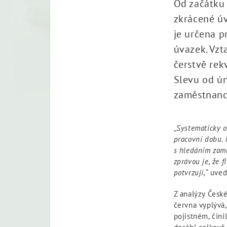
Od začátku 
zkrácené úv
je určena p
úvazek. Vzt
čerstvě rek
Slevu od ún
zaměstnanc
„
Systematicky o
pracovní dobu. 
s hledáním zam
zprávou je, že f
potvrzují,
“ uve
Z analýzy Česk
června vyplývá,
pojistném, čini