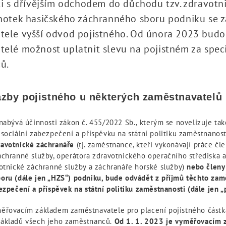
ti s dřívějším odchodem do důchodu tzv. zdravotn
notek hasičského záchranného sboru podniku se za
tele vyšší odvod pojistného. Od února 2023 budo
elé možnost uplatnit slevu na pojistném za speci
ů.
azby pojistného u některých zaměstnavatelů
nabývá účinnosti zákon č. 455/2022 Sb., kterým se novelizuje tak
sociální zabezpečení a příspěvku na státní politiku zaměstnanost
avotnické záchranáře
(tj. zaměstnance, kteří vykonávají práce čl
áchranné služby, operátora zdravotnického operačního střediska
votnické záchranné služby a záchranáře horské služby)
nebo členy
oru (dále jen „HZS“) podniku, bude odvádět z příjmů těchto zam
ezpečení a příspěvek na státní politiku zaměstnanosti (dále jen „p
ěřovacím základem zaměstnavatele pro placení pojistného částk
ákladů všech jeho zaměstnanců.
Od 1. 1. 2023 je vyměřovacím 