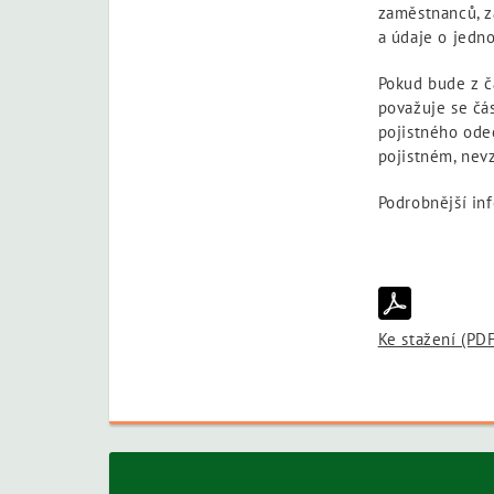
zaměstnanců, za
a údaje o jedn
Pokud bude z č
považuje se čás
pojistného odeč
pojistném, nevz
Podrobnější in
Ke stažení (PD