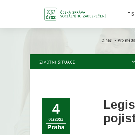
TIS
O nás
Pro médi
ŽIVOTNÍ SITUACE
Legis
4
pojis
01/2023
Praha