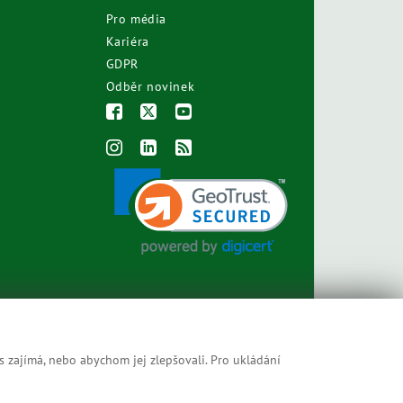
Pro média
Kariéra
GDPR
Odběr novinek
s zajímá, nebo abychom jej zlepšovali. Pro ukládání