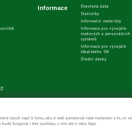
Otevřená data
Informace
Statistiky
Informační materiály
coviště
Informace pro vývojáře
mzdových a personálních
systémů
Informace pro vývojáře
lékařského SW
Úřední desky
eré slouží např. k tomu, aby si web pamatoval vaše nastavení a to, co vá
bude fungovat i bez souhlasu, s ním ale o něco lépe.