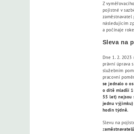
Z vyměřovacího
pojistné v saz
zaměstnavatel p
následujícím z
a počínaje rok
Sleva na 
Dne 1. 2. 2023 
právní úprava 
služebním pomě
pracovní poměr
se jednalo o os
o dítě mladší 1
55 let) nejsou
jednu výjimku)
hodin týdně.
Slevu na pojis
z
aměstnavatelů