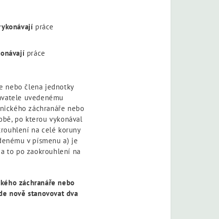
ykonávají
práce
onávají
práce
e nebo člena jednotky
navatele uvedenému
tnického záchranáře nebo
obě, po kterou vykonával
rouhlení na celé koruny
denému v písmenu a) je
a to po zaokrouhlení na
ckého záchranáře nebo
ude nově stanovovat dva