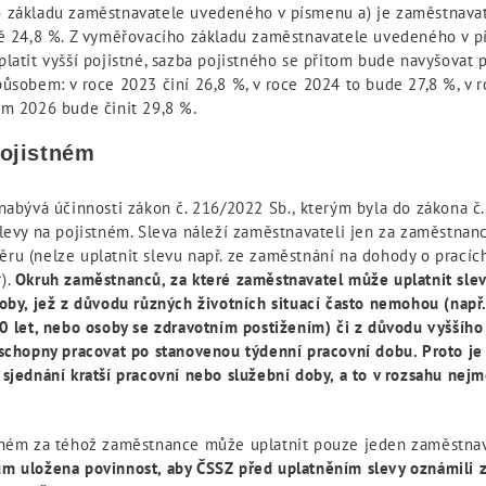
 základu zaměstnavatele uvedeného v písmenu a) je zaměstnavate
bě 24,8 %. Z vyměřovacího základu zaměstnavatele uvedeného v 
latit vyšší pojistné, sazba pojistného se přitom bude navyšovat 
působem: v roce 2023 činí 26,8 %, v roce 2024 to bude 27,8 %, v 
em 2026 bude činit 29,8 %.
pojistném
nabývá účinnosti zákon č. 216/2022 Sb., kterým byla do zákona č
slevy na pojistném. Sleva náleží zaměstnavateli jen za zaměstna
ru (nelze uplatnit slevu např. ze zaměstnání na dohody o prací
).
Okruh zaměstnanců, za které zaměstnavatel může uplatnit slevu
oby, jež z důvodu různých životních situací často nemohou (např. 
0 let, nebo osoby se zdravotním postižením) či z důvodu vyššího
 schopny pracovat po stanovenou týdenní pracovní dobu. Proto je
 sjednání kratší pracovní nebo služební doby, a to v rozsahu nej
tném za téhož zaměstnance může uplatnit pouze jeden zaměstnava
m uložena povinnost, aby ČSSZ před uplatněním slevy oznámili 