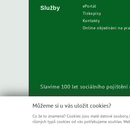
ePortál
Služby
Tiskopisy
Kontakty
Online objednání na pra
Slavíme 100 let sociálního pojištění
Call centrum
800 050 248
Můžeme si u vás uložit cookies?
Co že to znamená? Cookies jsou malé datové soubory, kt
různých typů cookies od vás potřebujeme souhlas. Web 