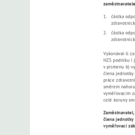
zaměstnavatele
částka odpo
zdravotnic
částka odpo
zdravotnic
Vykonával-li z
HZS podniku i 
v písmenu b) v
člena jednotky
práce zdravotn
směrem nahoru;
vyměřovacím zá
celé koruny sm
Zaměstnavatel,
člena jednotky
vyměřovací zák