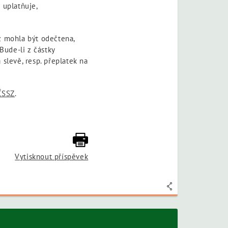
 uplatňuje,
ž mohla být odečtena,
Bude-li z částky
slevě, resp. přeplatek na
ČSSZ
.
Vytisknout příspěvek