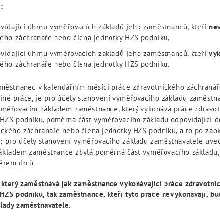
:
vídající úhrnu vyměřovacích základů jeho zaměstnanců, kteří
nev
kého záchranáře nebo člena jednotky HZS podniku,
vídající úhrnu vyměřovacích základů jeho zaměstnanců, kteří
vyk
kého záchranáře nebo člena jednotky HZS podniku.
aměstnanec v kalendářním měsíci práce zdravotnického záchranář
jiné práce, je pro účely stanovení vyměřovacího základu zaměst
yměřovacím základem zaměstnance, který vykonává práce zdravo
 HZS podniku, poměrná část vyměřovacího základu odpovídající d
ického záchranáře nebo člena jednotky HZS podniku, a to po zaok
 pro účely stanovení vyměřovacího základu zaměstnavatele uve
kladem zaměstnance zbylá poměrná část vyměřovacího základu, 
ěrem dolů.
 který zaměstnává jak zaměstnance vykonávající práce zdravotni
 HZS podniku, tak zaměstnance, kteří tyto práce nevykonávají, b
lady zaměstnavatele.