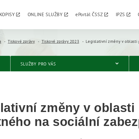
KOPISY
ONLINE SLUŽBY
ePortál ČSSZ
IPZS
a
Tiskové zprávy
Tiskové zprávy 2023
Legislativní změny v oblasti pojistného 
SLUŽBY PRO VÁS
lativní změny v oblasti
tného na sociální zabe