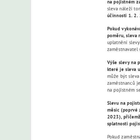
na pojistném z
sleva náleží to
účinnosti 1. 2
Pokud vykonává
poměru, sleva 
uplatnění slevy
zaměstnavatel 
Výše slevy na 
které je sleva 
může být sleva
zaměstnanců je
na pojistném s
Slevu na pojis
měsíc (poprvé z
2023), přičemž 
splatnosti poji
Pokud zaměstna