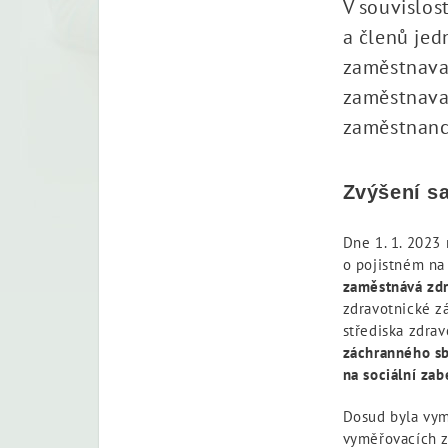
V souvislos
a členů jed
zaměstnava
zaměstnavat
zaměstnanc
Zvýšení s
Dne 1. 1. 2023 
o pojistném na 
zaměstnává zdr
zdravotnické z
střediska zdra
záchranného sb
na sociální zab
Dosud byla vym
vyměřovacích z