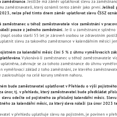
a zaměstnance
. Jestliže má záměr uplatňovat slevu za zaměstnan
mu zaměstnavateli, který oznámil tento záměr jako první.
Jelikož
. 2023, nelze před tímto dnem záměr uplatňovat slevu ČSSZ ozná
 zaměstnanec u téhož zaměstnavatele více zaměstnání v praco
náleží pouze z jednoho zaměstnání.
Je-li u zaměstnance splněno
 (např. osoba starší 55 let je zároveň osobou se zdravotním post
uplatnit slevu za takového zaměstnance v kalendářním měsíci je
pojistném za kalendářní měsíc činí 5 % z úhrnu vyměřovacích zá
uplatňována
. Vykonává-li zaměstnanec u téhož zaměstnavatele ví
 uplatněna, zahrnuje se za tohoto zaměstnance do úhrnu vyměřo
n vyměřovací základ z toho zaměstnání, ze kterého zaměstnavatel
e zaokrouhluje na celé koruny směrem nahoru.
tném bude zaměstnavatel uplatňovat v Přehledu o výši pojistného 
a únor, tj. v přehledu, který zaměstnavatel bude předkládat přís
slevu odečte od pojistného za příslušný kalendářní měsíc. Slevu 
stného za kalendářní měsíc, za který sleva náleží (za únor 2023 
vatel v přehledu uplatňuje slevu na pojistném, je povinen v pře