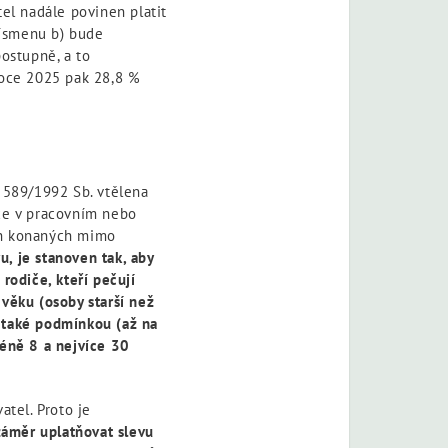
l nadále povinen platit
písmenu b) bude
postupně, a to
roce 2025 pak 28,8 %
. 589/1992 Sb. vtělena
nce v pracovním nebo
ch konaných mimo
, je stanoven tak, aby
rodiče, kteří pečují
 věku (osoby starší než
 také podmínkou (až na
méně 8 a nejvíce 30
tel. Proto je
záměr uplatňovat slevu