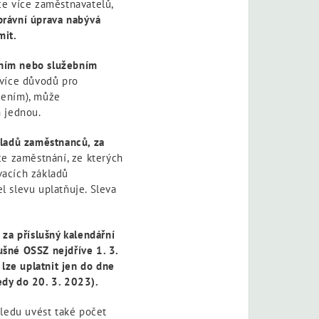
ce více zaměstnavatelů,
 právní úprava nabývá
mit.
vním nebo služebním
 více důvodů pro
ižením), může
n jednou.
kladů zaměstnanců, za
ce zaměstnání, ze kterých
vacích základů
 slevu uplatňuje. Sleva
za příslušný kalendářní
lušné OSSZ nejdříve 1. 3.
lze uplatnit jen do dne
tedy do 20. 3. 2023).
hledu uvést také počet