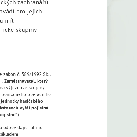
ických záchranářů
vádí pro jejich
u mít
fické skupiny
é zákon č. 589/1992 Sb.,
i.
Zaměstnavatel, který
ena výjezdové skupiny
 a pomocného operačního
 jednotky hasičského
ěstnanců vyšší pojistné
ojistné“).
a odpovídající úhrnu
základem