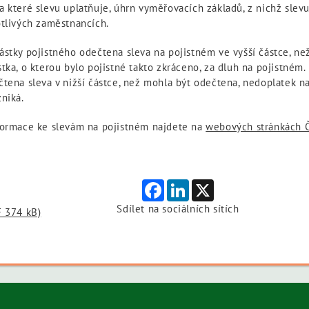
 které slevu uplatňuje, úhrn vyměřovacích základů, z nichž slevu
otlivých zaměstnancích.
ástky pojistného odečtena sleva na pojistném ve vyšší částce, ne
tka, o kterou bylo pojistné takto zkráceno, za dluh na pojistném. 
tena sleva v nižší částce, než mohla být odečtena, nedoplatek na 
niká.
formace ke slevám na pojistném najdete na
webových stránkách 
Facebook
LinkedIn
X
Sdílet na sociálních sítích
F 374 kB)