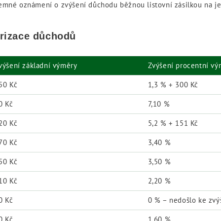
emné oznámení o zvýšení důchodu běžnou listovní zásilkou na je
orizace důchodů
výšení základní výměry
Zvýšení procentní vý
50 Kč
1,3 % + 300 Kč
0 Kč
7,10 %
20 Kč
5,2 % + 151 Kč
70 Kč
3,40 %
50 Kč
3,50 %
10 Kč
2,20 %
0 Kč
0 % – nedošlo ke zvý
0 Kč
1,60 %