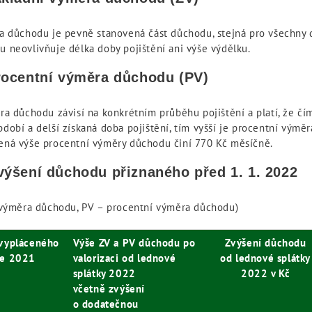
a důchodu je pevně stanovená část důchodu, stejná pro všechny 
 neovlivňuje délka doby pojištění ani výše výdělku.
procentní výměra důchodu (PV)
a důchodu závisí na konkrétním průběhu pojištění a platí, že čím
dobí a delší získaná doba pojištění, tím vyšší je procentní výmě
ná výše procentní výměry důchodu činí 770 Kč měsíčně.
výšení důchodu přiznaného před 1. 1. 2022
 výměra důchodu, PV – procentní výměra důchodu)
 vypláceného
Výše ZV a PV důchodu po
Zvýšení důchodu
ce 2021
valorizaci od lednové
od lednové splátky
splátky 2022
2022 v Kč
včetně zvýšení
o dodatečnou