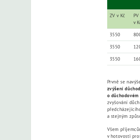
ZV v Kč
PV
v K
3550
80
3550
12
3550
16
Prvně se navýš
zvýšení důchod
o důchodovém p
zvyšování důc
předcházejícíh
a stejným způs
Všem příjemcům
v hotovosti pro