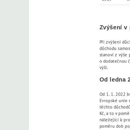
Zvýšení v
Při zvýšení dů
důchodu samost
stanoví z výše
o dodatečnou č
výši.
Od ledna 2
Od 1. 1. 2022 b
Evropské unie 
těchto důchodů 
Kč, a to v pomě
náležející k pr
poměru dob poj