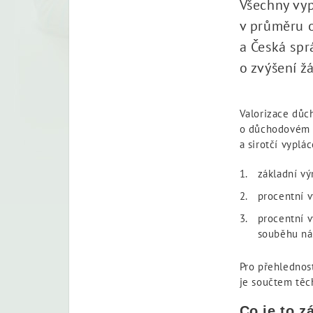
Všechny vyp
v průměru o
a Česká spr
o zvýšení ž
Valorizace důch
o důchodovém po
a sirotčí vyplá
základní v
procentní 
procentní 
souběhu nár
Pro přehlednos
je součtem těc
Co je to 