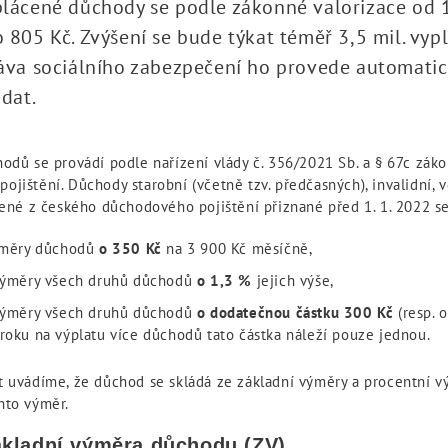
lácené důchody se podle zákonné valorizace od 1
 805 Kč. Zvýšení se bude týkat téměř 3,5 mil. vy
áva sociálního zabezpečení ho provede automatic
ádat.
odů se provádí podle nařízení vlády č. 356/2021 Sb. a § 67c záko
jištění. Důchody starobní (včetně tzv. předčasných), invalidní, 
cené z českého důchodového pojištění přiznané před 1. 1. 2022 se
ýměry důchodů
o 350 Kč
na 3 900 Kč měsíčně,
výměry všech druhů důchodů
o 1,3 %
jejich výše,
výměry všech druhů důchodů
o dodatečnou částku 300 Kč
(resp. o
oku na výplatu více důchodů tato částka náleží pouze jednou.
t uvádíme, že důchod se skládá ze základní výměry a procentní v
hto výměr.
základní výměra důchodu (ZV)