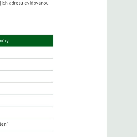
jich adresu evidovanou
měry
šení