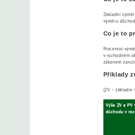
Základní výměr
výměru důchodu
Co je to 
Procentní výměr
v rozhodném ob
zákonem zaruče
Příklady z
(ZV – základní
Výše ZV a PV
důchodu v ro