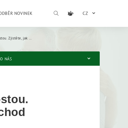
CZ
ODBĚR NOVINEK
, jak se vám zvýší důchod
O NÁS
stou.
ůchod