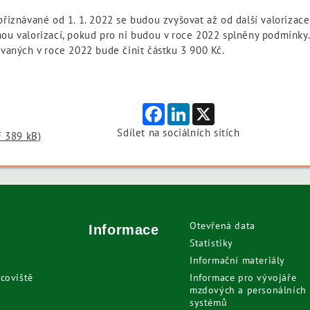
iznávané od 1. 1. 2022 se budou zvyšovat až od další valorizace, t
u valorizací, pokud pro ni budou v roce 2022 splněny podmínky.
vaných v roce 2022 bude činit částku 3 900 Kč.
Facebook
LinkedIn
X
Sdílet na sociálních sítích
F 389 kB)
Otevřená data
Informace
Statistiky
Informační materiály
coviště
Informace pro vývojáře
mzdových a personálních
systémů