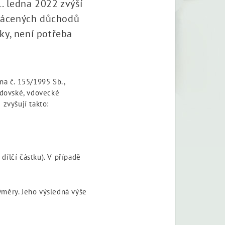
. ledna 2022 zvýší
plácených důchodů
ky, není potřeba
na č. 155/1995 Sb.,
vdovské, vdovecké
 zvyšují takto:
 dílčí částku). V případě
ýměry. Jeho výsledná výše