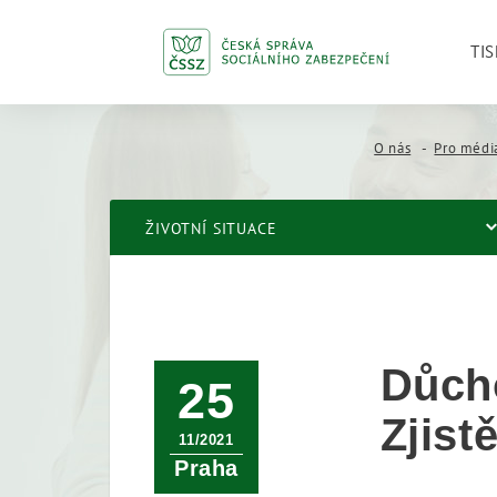
TIS
O nás
Pro médi
ŽIVOTNÍ SITUACE
Důcho
25
Zjist
11/2021
Praha