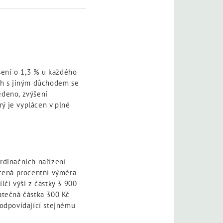
šení o 1,3 % u každého
ěh s jiným důchodem se
edeno, zvýšení
ý je vyplácen v plné
rdinačních nařízení
cená procentní výměra
lčí výši z částky 3 900
atečná částka 300 Kč
 odpovídající stejnému