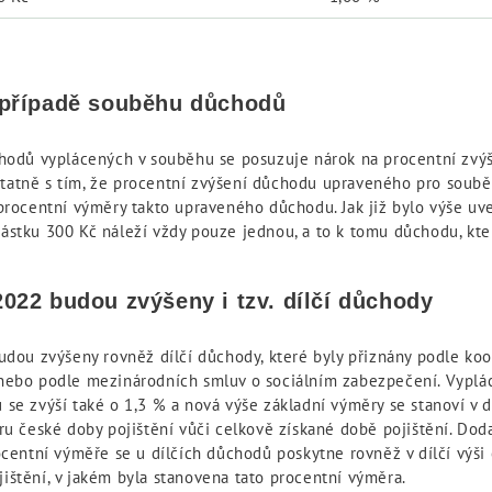
 případě souběhu důchodů
chodů vyplácených v souběhu se posuzuje nárok na procentní zvý
atně s tím, že procentní zvýšení důchodu upraveného pro soub
 procentní výměry takto upraveného důchodu. Jak již bylo výše uv
ástku 300 Kč náleží vždy pouze jednou, a to k tomu důchodu, kter
022 budou zvýšeny i tzv. dílčí důchody
udou zvýšeny rovněž dílčí důchody, které byly přiznány podle koo
nebo podle mezinárodních smluv o sociálním zabezpečení. Vyplá
se zvýší také o 1,3 % a nová výše základní výměry se stanoví v dí
ru české doby pojištění vůči celkově získané době pojištění. Dod
ocentní výměře se u dílčích důchodů poskytne rovněž v dílčí výši
ištění, v jakém byla stanovena tato procentní výměra.