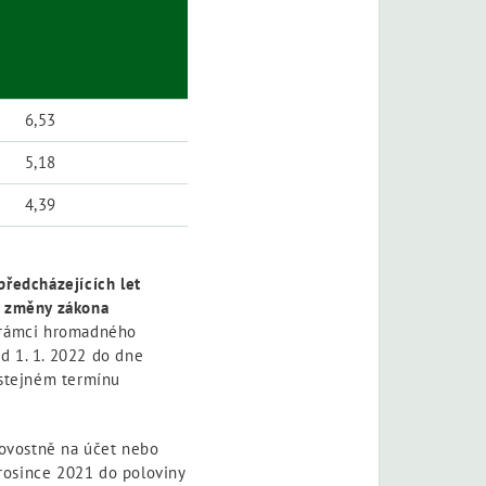
6,53
5,18
4,39
předcházejících let
ě změny zákona
 rámci hromadného
d 1. 1. 2022 do dne
 stejném termínu
ovostně na účet nebo
prosince 2021 do poloviny