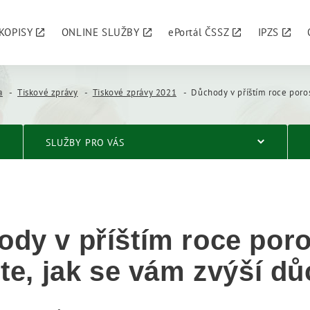
KOPISY
ONLINE SLUŽBY
ePortál ČSSZ
IPZS
a
Tiskové zprávy
Tiskové zprávy 2021
Důchody v příštím roce porostou. Zjistěte
SLUŽBY PRO VÁS
dy v příštím roce poro
ěte, jak se vám zvýší d