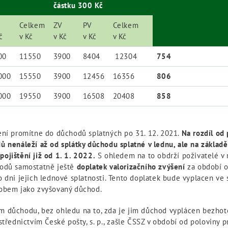
částku 300 Kč
Celkem
ZV
PV
Celkem
č
v Kč
v Kč
v Kč
v Kč
00
11550
3900
8404
12304
754
000
15550
3900
12456
16356
806
000
19550
3900
16508
20408
858
ení promítne do důchodů splatných po 31. 12. 2021.
Na rozdíl od 
ů nenáleží až od splátky důchodu splatné v lednu, ale na základ
ojištění již od 1. 1. 2022.
S ohledem na to obdrží poživatelé v
hodů samostatně ještě
doplatek valorizačního zvýšení
za období o
o dni jejich lednové splatnosti. Tento doplatek bude vyplacen ve
obem jako zvyšovaný důchod.
 důchodu, bez ohledu na to, zda je jim důchod vyplácen bezhot
střednictvím České pošty, s. p., zašle ČSSZ v období od poloviny 