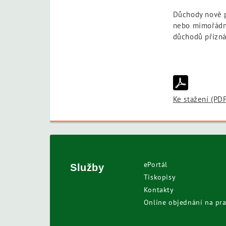
Důchody nově př
nebo mimořádno
důchodů přizná
Ke stažení (PD
ePortál
Služby
Tiskopisy
Kontakty
Online objednání na pra